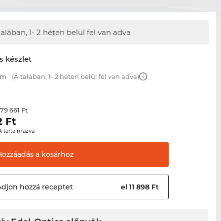
talában,
1- 2 héten belül fel van adva
s készlet
mm
(Általában, 1- 2 héten belül fel van adva)
79 661 Ft
r
2
Ft
A tartalmazva
Hozzáadás a
kosárhoz
Adjon hozzá
receptet
el 11 898 Ft