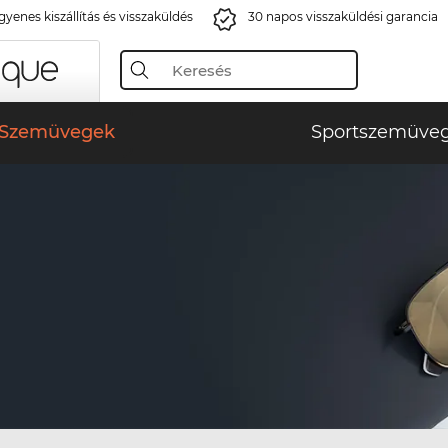
gyenes kiszállítás és visszaküldés
30 napos visszaküldési garancia
Szemüvegek
Sportszemüve