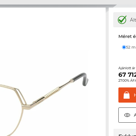
Ál
Méret é
52 
Ajánlott á
67 71
27.00% ÁF