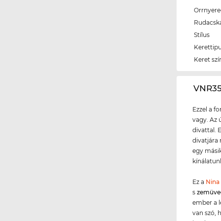
Orrnyer
Rudacsk
Stílus
Kerettip
Keret szí
‌VNR3
Ezzel a f
vagy. Az 
divattal.
divatjára
egy másik
kínálatun
Ez a
Nina 
s
zemüve
ember a l
van szó, 