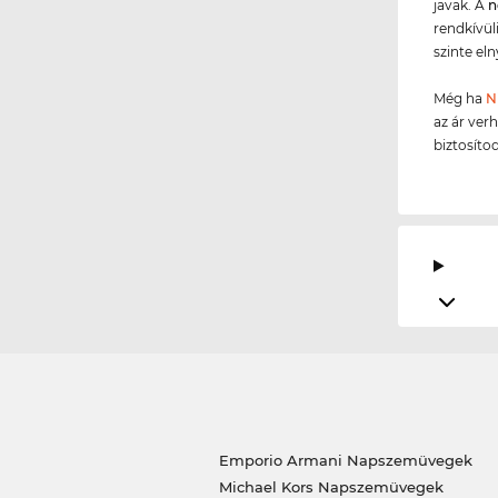
javak. A
n
rendkívül
szinte el
Még ha
N
az ár verh
biztosíto
Emporio Armani Napszemüvegek
Michael Kors Napszemüvegek