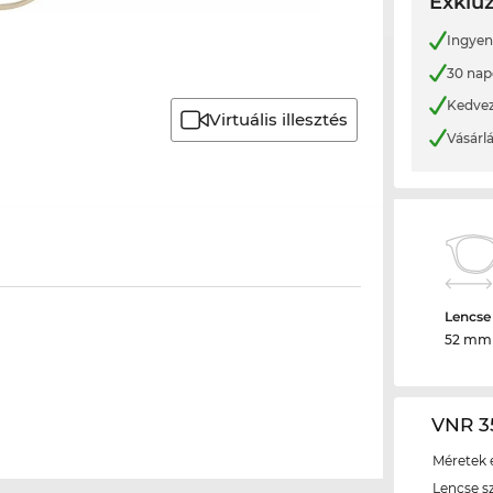
Exkluz
Ingyene
30 nap
Kedvez
Virtuális illesztés
Vásárl
Lencse
52 mm
VNR 3
Méretek é
Lencse s