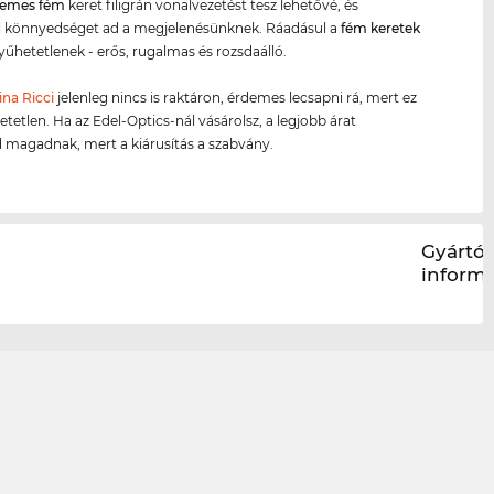
emes fém
keret filigrán vonalvezetést tesz lehetővé, és
i könnyedséget ad a megjelenésünknek. Ráadásul a
fém keret
ek
nyűhetetlenek - erős, rugalmas és rozsdaálló.
ina Ricci
jelenleg nincs is raktáron, érdemes lecsapni rá, mert ez
etetlen. Ha az Edel-Optics-nál vásárolsz, a legjobb árat
d magadnak, mert a kiárusítás a szabvány.
Gyártói
inform