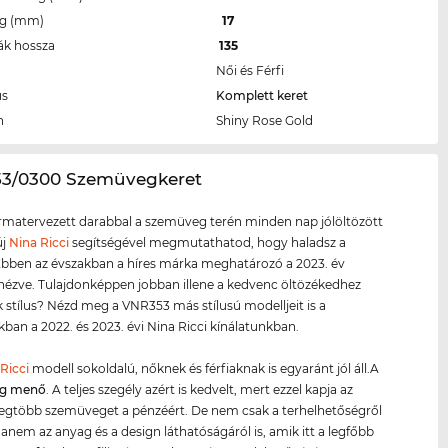
eg (mm)
17
ák hossza
135
Női és Férfi
us
Komplett keret
n
Shiny Rose Gold
53/0300 Szemüvegkeret
ormatervezett darabbal a szemüveg terén minden nap jólöltözött
új
Nina Ricci
segítségével megmutathatod, hogy haladsz a
 Ebben az évszakban a híres márka meghatározó a 2023. év
 nézve. Tulajdonképpen jobban illene a kedvenc öltözékedhez
 stílus? Nézd meg a VNR353 más stílusú modelljeit is a
kban a 2022. és 2023. évi Nina Ricci kínálatunkban.
Ricci
modell sokoldalú, nőknek és férfiaknak is egyaránt jól áll.A
g menő
. A teljes szegély azért is kedvelt, mert ezzel kapja az
egtöbb szemüveget a pénzéért. De nem csak a terhelhetőségről
hanem az anyag és a design láthatóságáról is, amik itt a legfőbb