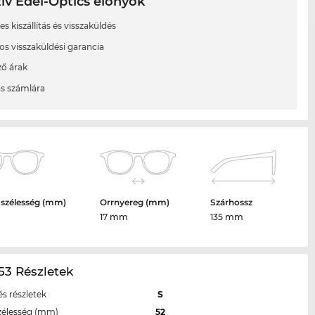
ív Edel-Optics előnyök
s kiszállítás és visszaküldés
os visszaküldési garancia
ő árak
ás számlára
 szélesség (mm)
Orrnyereg (mm)
Szárhossz
17 mm
135 mm
53 Részletek
s részletek
S
zélesség (mm)
52