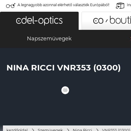
A legnagyobb azonnal elérhető választék Európából!
In
Napszemüvegek
NINA RICCI VNR353 (0300)
kezdőoldal
Szemüvegek
Nina Ricci
VNR353 (0300)