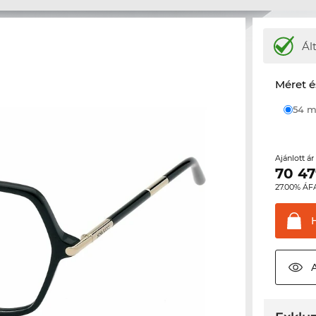
Ál
Méret é
54
Ajánlott á
70 4
27.00% ÁF