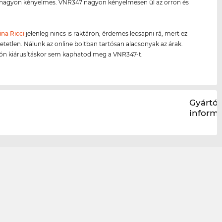
k nagyon kényelmes. VNR347 nagyon kényelmesen ül az orron és
ina Ricci
jelenleg nincs is raktáron, érdemes lecsapni rá, mert ez
hetetlen. Nálunk az online boltban tartósan alacsonyak az árak.
són kiárusításkor sem kaphatod meg a VNR347-t.
Gyártói
inform