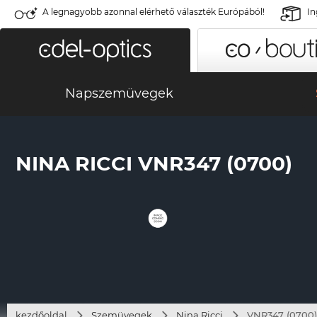
A legnagyobb azonnal elérhető választék Európából!
In
Napszemüvegek
NINA RICCI VNR347 (0700)
kezdőoldal
Szemüvegek
Nina Ricci
VNR347 (0700)