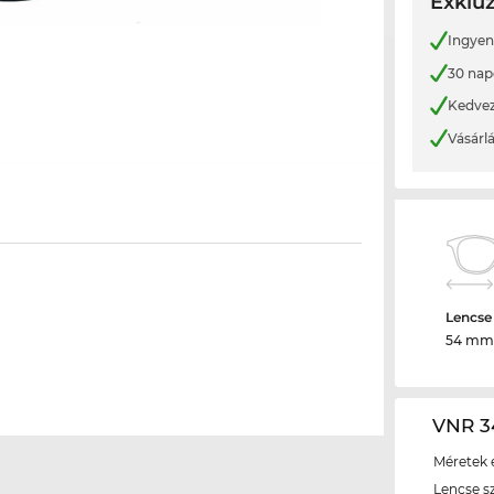
Exkluz
Ingyene
30 nap
Kedvez
Vásárl
Lencse
54 mm
VNR 3
Méretek é
Lencse s