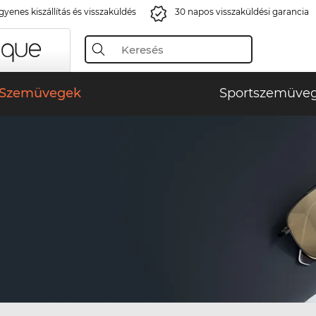
gyenes kiszállítás és visszaküldés
30 napos visszaküldési garancia
Szemüvegek
Sportszemüve