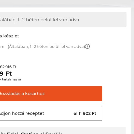
talában,
1- 2 héten belül fel van adva
s készlet
 mm
(Általában, 1- 2 héten belül fel van adva)
82 916 Ft
r
79
Ft
A tartalmazva
Hozzáadás a
kosárhoz
Adjon hozzá
receptet
el 11 902 Ft