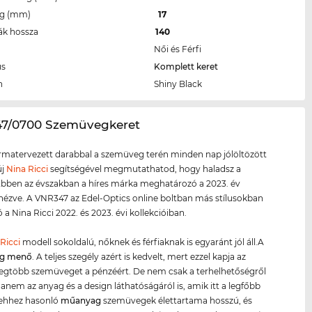
eg (mm)
17
ák hossza
140
Női és Férfi
us
Komplett keret
n
Shiny Black
47/0700 Szemüvegkeret
ormatervezett darabbal a szemüveg terén minden nap jólöltözött
új
Nina Ricci
segítségével megmutathatod, hogy haladsz a
 Ebben az évszakban a híres márka meghatározó a 2023. év
 nézve. A VNR347 az Edel-Optics online boltban más stílusokban
 a Nina Ricci 2022. és 2023. évi kollekcióiban.
Ricci
modell sokoldalú, nőknek és férfiaknak is egyaránt jól áll.A
g menő
. A teljes szegély azért is kedvelt, mert ezzel kapja az
egtöbb szemüveget a pénzéért. De nem csak a terhelhetőségről
hanem az anyag és a design láthatóságáról is, amik itt a legfőbb
 ehhez hasonló
műanyag
szemüvegek élettartama hosszú, és