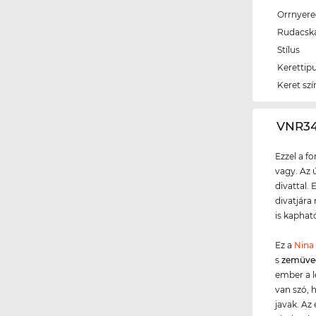
Orrnyer
Rudacsk
Stílus
Kerettip
Keret szí
‌VNR3
Ezzel a f
vagy. Az 
divattal.
divatjára
is kapható
Ez a
Nina 
s
zemüve
ember a l
van szó, 
javak. Az