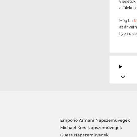
viseletü
a füleken.
Még ha
N
az ár ver
Ilyen olc
Emporio Armani Napszemüvegek
Michael Kors Napszemüvegek
Guess Napszemüvegek