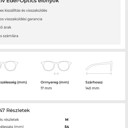
ív Edel-Optics előnyök
s kiszállítás és visszaküldés
os visszaküldési garancia
ő árak
ás számlára
 szélesség (mm)
Orrnyereg (mm)
Szárhossz
17 mm
140 mm
47 Részletek
s részletek
M
zélesség (mm)
54