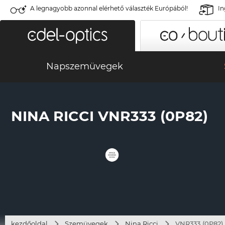
A legnagyobb azonnal elérhető választék Európából!
In
Napszemüvegek
NINA RICCI VNR333 (0P82)
kezdőoldal
Szemüvegek
Nina Ricci
VNR333 (0P82)