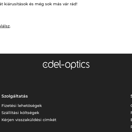
át kiárusítások és még sok más vár rád!
alálsz
.
Szolgáltatás
Fizetési lehetőségek
Szállítási költségek
Kérjen visszaküldési címkét