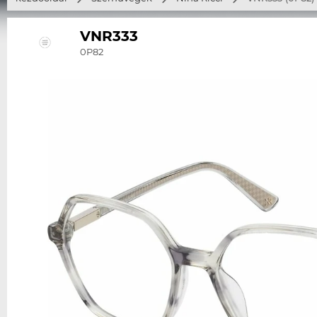
VNR333
0P82