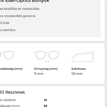
ív Edel-Optics előnyök
s kiszállítás és visszaküldés
os visszaküldési garancia
ő árak
ás számlára
 szélesség (mm)
Orrnyereg (mm)
Szárhossz
17 mm
135 mm
33 Részletek
s részletek
M
zélesség (mm)
53