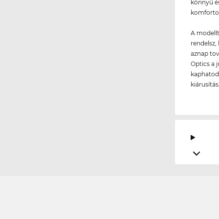
könnyű és
komforto
A modellt
rendelsz, 
aznap tov
Optics a 
kaphatod 
kiárusítá