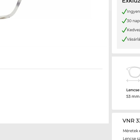
Exkluz
Ingyene
30 nap
Kedvez
Vásárl
Lencse
53 mm
VNR 3
Méretek é
Lencse s