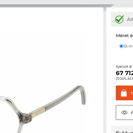
Ál
Méret é
53 
Ajánlott á
67 71
27.00% ÁF