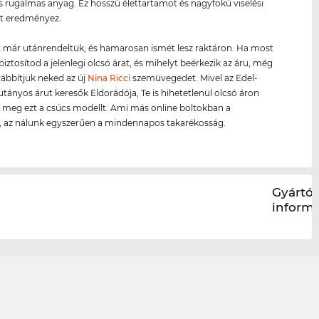
 rugalmas anyag. Ez hosszú élettartamot és nagyfokú viselési
t eredményez.
 már utánrendeltük, és hamarosan ismét lesz raktáron. Ha most
biztosítod a jelenlegi olcsó árat, és mihelyt beérkezik az áru, még
ábbítjuk neked az új
Nina Ricci
szemüvegedet. Mivel az Edel-
jutányos árut keresők Eldorádója, Te is hihetetlenül olcsó áron
meg ezt a csúcs modellt. Ami más online boltokban a
s, az nálunk egyszerűen a mindennapos takarékosság.
Gyártói
inform