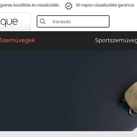
gyenes kiszállítás és visszaküldés
30 napos visszaküldési garancia
Szemüvegek
Sportszemüve