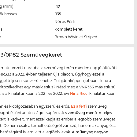
eg (mm)
17
ák hossza
135
Női és Férfi
us
Komplett keret
n
Brown W/violet Striped
33/0P82 Szemüvegkeret
ormatervezett darabbal a szemüveg terén minden nap jólöltözött
NR333 a 2022. évben teljesen új a piacon, úgyhogy ezzel a
el teljesen korszerű lehetsz. Tulajdonképpen jobban illene a
ltözékedhez egy másik stílus? Nézd meg a VNR333 más stílusú
 is a kínálatunkban a 2021. és 2022. évi
Nina Ricci
kínálatunkban.
n és kidolgozásában egyszerű és erős:
Ez a férfi
szemüveg
signt és öntudatosságot sugároz.A s
zemüveg menő
. A teljes
zért is kedvelt, mert ezzel kapja az ember a legtöbb szemüveget
t. De nem csak a terhelhetőségről van szó, hanem az anyag és a
hatóságáról is, amik itt a legfőbb javak. A
műanyag
nagyon