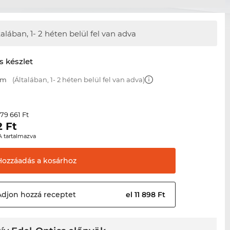
talában,
1- 2 héten belül fel van adva
s készlet
mm
(Általában, 1- 2 héten belül fel van adva)
79 661 Ft
r
2
Ft
A tartalmazva
Hozzáadás a
kosárhoz
Adjon hozzá
receptet
el 11 898 Ft