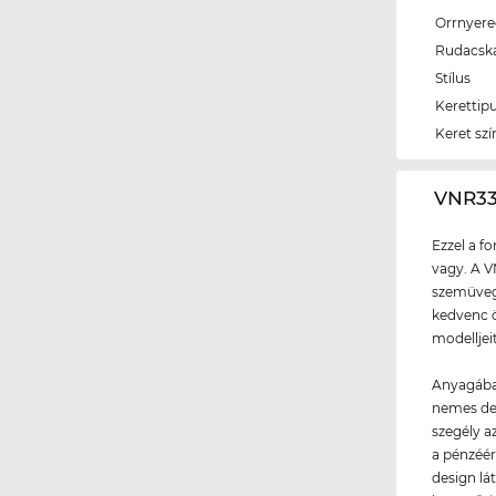
Orrnyer
Rudacsk
Stílus
Kerettip
Keret szí
‌VNR3
Ezzel a f
vagy. A V
szemüvegg
kedvenc ö
modelljeit
Anyagába
nemes de
szegély a
a pénzéér
design lát