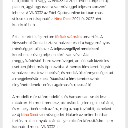
nap jólöltözött vagy. A VNR332 a 2022. évben teljesen új a
piacon, úgyhogy ezzel a szemüveggel teljesen korszerű
lehetsz. A VNR332 az Edel-Optics online boltban más
stílusokban is kapható a
Nina Ricci
2021. és 2022. évi
kollekcióiban.
Ezt a keretet kifejezetten
férfiak számára
tervezték. A
Newschool Cool a tiszta vonalvezetéssel a hagyományos
minőséggel találkozik.A
teljes szegéllyel rendelkező
keretben az üveg teljesen körül van véve. Aki
meggyőződésből hord szemüveget, annál csak kivételes
esetben jöhet más típus szóba. A
nemes fém
keret filigrán
vonalvezetést tesz lehetővé, és rendkívüli könnyedséget ad
a megjelenésünknek. Ráadásul a
fém keret
ek
szinte
elnyűhetetlenek - erős, rugalmas és rozsdaálló.
A modellt már utánrendeltük, és hamarosan ismét lesz
raktáron. Ha most rendelsz, biztosítod a jelenlegi olcsó árat,
és mihelyt beérkezik az áru, még aznap továbbítjuk neked
az új
Nina Ricci
szemüvegedet. Nálunk az online boltban
tartósan alacsonyak az árak. Ilyen olcsón kiárusításkor sem
kaphatod meg a VNR332-t.