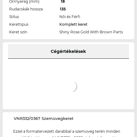
Orrnyereg (mm)
18
Rudacskák hossza
135
Stílus
Női és Férfi
Kerettipus
Komplett keret
Keret szín
Shiny Rose Gold With Brown Parts
Cégértékelések
‌VNR332/0367 Szemüvegkeret
Ezzel a formatervezett darabbal a szemüveg terén minden