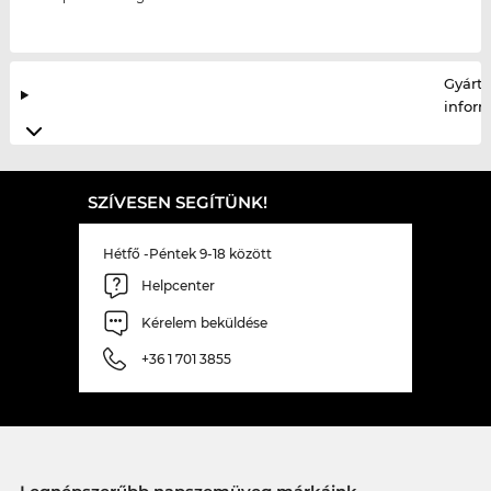
Gyártó
infor
SZÍVESEN SEGÍTÜNK!
Hétfő -Péntek 9-18 között
Helpcenter
Kérelem beküldése
+36 1 701 3855