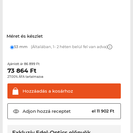
Méret és készlet
53 mm
(Általában, 1- 2 héten belül fel van adva)
86 899 Ft
Ajánlott ár
73 864
Ft
27.00% ÁFA tartalmazva
Hozzáadás a
kosárhoz
Adjon hozzá
receptet
el 11 902 Ft
Exkluzív Edel-Optics előnyök