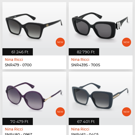
61 246 Ft
82 790 Ft
Nina Ricci
Nina Ricci
SNR479 - 0700
SNR439S - 700S
70 479 Ft
67 401 Ft
Nina Ricci
Nina Ricci
SNR480 - 096Z
SNR462 - 04G5