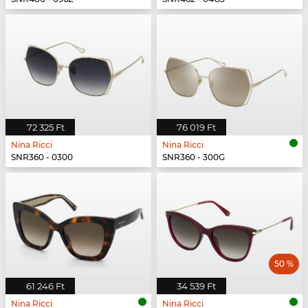
72 325 Ft
76 019 Ft
Nina Ricci
Nina Ricci
SNR360 - 0300
SNR360 - 300G
50 %
61 246 Ft
34 539 Ft
Nina Ricci
Nina Ricci