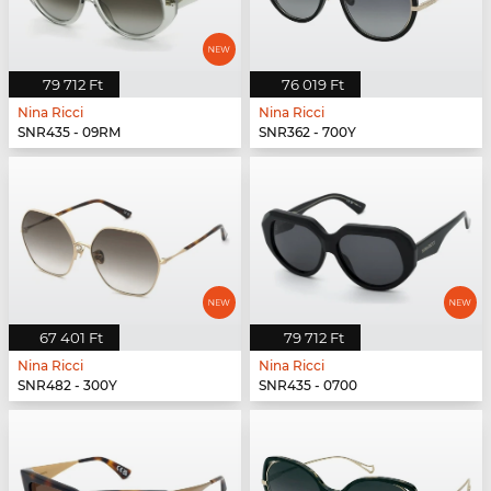
79 712 Ft
76 019 Ft
Nina Ricci
Nina Ricci
SNR435 - 09RM
SNR362 - 700Y
67 401 Ft
79 712 Ft
Nina Ricci
Nina Ricci
SNR482 - 300Y
SNR435 - 0700