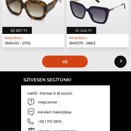
85 867 Ft
61 246 Ft
Nina Ricci
Nina Ricci
SNR402 - 0752
SNR379 - 06NZ
›
1
/2
SZÍVESEN SEGÍTÜNK!
Hétfő -Péntek 9-18 között
Helpcenter
Kérelem beküldése
+36 1 701 3855