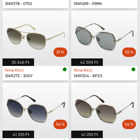
SNR376 - 0752
SNR269 - 099N
51 %
55 %
35 346 Ft
42 599 Ft
Nina Ricci
Nina Ricci
SNR273 - 300Y
SNR304 - 8FEX
54 %
54 %
41 255 Ft
41 255 Ft