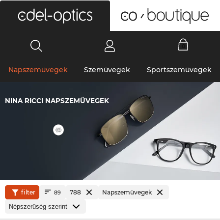
0
Napszemüvegek
Szemüvegek
Sportszemüvegek
NINA RICCI NAPSZEMÜVEGEK
filter
788
Napszemüvegek
89