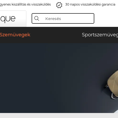
gyenes kiszállítás és visszaküldés
30 napos visszaküldési garancia
Szemüvegek
Sportszemüve