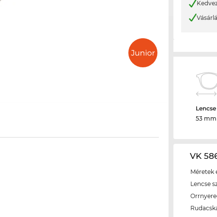
Kedvez
Vásárl
Lencse
53 mm
VK 586
Méretek é
Lencse s
Orrnyer
Rudacsk