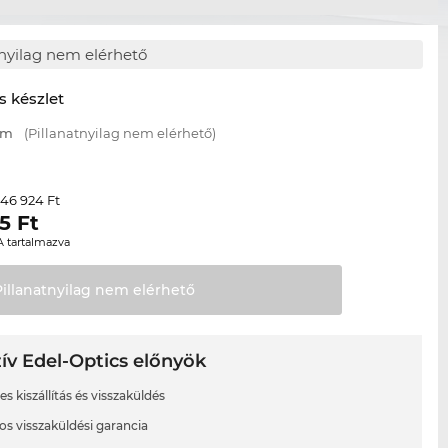
tnyilag nem elérhető
s készlet
mm
(Pillanatnyilag nem elérhető)
46 924 Ft
r
5
Ft
A tartalmazva
Pillanatnyilag nem
elérhető
ív Edel-Optics előnyök
s kiszállítás és visszaküldés
os visszaküldési garancia