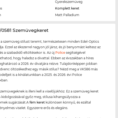
Gyerekszemüveg
us
Komplett keret
n
Matt Palladium
6/0581 Szemüvegkeret
 a szemüveg stílust teremt, természetesen minden Edel-Optics
ja. Ezzel az ékszerrel nagyon jól jársz, és jó benyomást keltesz az
és a szabadidő eltöltésekor is. Az új
Police
segítségével
atod, hogy haladsz a divattal. Ebben az évszakban a híres
határozó a 2026. év divatjára nézve. Tulajdonképpen jobban
kedvenc öltözékedhez egy másik stílus? Nézd meg a VK586 más
delljeit is a kínálatunkban a 2025. és 2026. évi Police
kban.
zemüvegeknek is illeni kell a viselőjükhöz. Ez a szemüveg keret
 kidolgozásával győz meg, stílusa kihangsúlyozza a
emek sugárzását.A
fém keret
különösen könnyű, és ezáltal
nyelmes viselet. Egyszerre erős és elegáns.