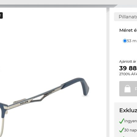
r
Pillana
Méret é
53 
Ajánlott á
39 88
27.00% ÁF
Exkluz
Ingyene
30 nap