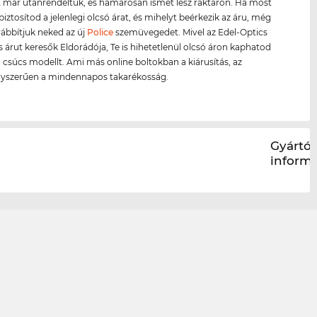
 már utánrendeltük, és hamarosan ismét lesz raktáron. Ha most
biztosítod a jelenlegi olcsó árat, és mihelyt beérkezik az áru, még
ábbítjuk neked az új
Police
szemüvegedet. Mivel az Edel-Optics
s árut keresők Eldorádója, Te is hihetetlenül olcsó áron kaphatod
 csúcs modellt. Ami más online boltokban a kiárusítás, az
gyszerűen a mindennapos takarékosság.
Gyártói
inform