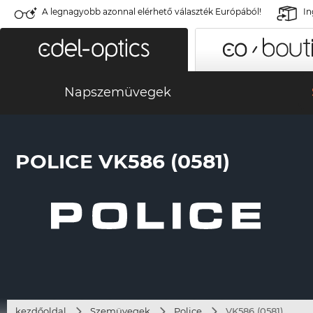
A legnagyobb azonnal elérhető választék Európából!
In
Napszemüvegek
POLICE VK586 (0581)
kezdőoldal
Szemüvegek
Police
VK586 (0581)