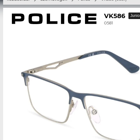
VK586
Junio
0581