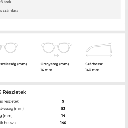
ő árak
ás számlára
 szélesség (mm)
Orrnyereg (mm)
Szárhossz
14 mm
140 mm
 Részletek
s részletek
S
zélesség (mm)
53
eg (mm)
14
ák hossza
140