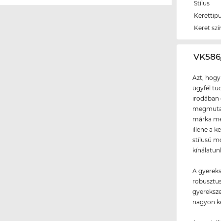
Stílus
Kerettip
Keret szí
‌VK58
Azt, hogy
ügyfél tud
irodában 
megmutath
márka meg
illene a 
stílusú mo
kínálatun
A gyereks
robusztus
gyereksz
nagyon ké