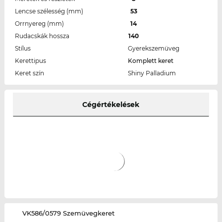
Lencse szélesség (mm)
53
Orrnyereg (mm)
14
Rudacskák hossza
140
Stílus
Gyerekszemüveg
Kerettipus
Komplett keret
Keret szín
Shiny Palladium
Cégértékelések
‌VK586/0579 Szemüvegkeret