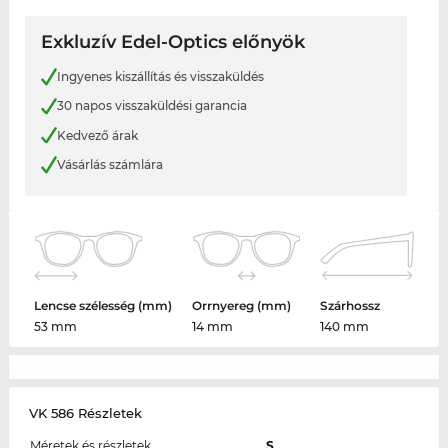
Exkluzív Edel-Optics előnyök
Ingyenes kiszállítás és visszaküldés
30 napos visszaküldési garancia
Kedvező árak
Vásárlás számlára
Lencse szélesség (mm)
Orrnyereg (mm)
Szárhossz
53 mm
14 mm
140 mm
VK 586 Részletek
Méretek és részletek
S