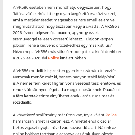
A VK586 esetében nem mondhatjuk egyszerűen, hogy
"látásjavító eszköz. Itt egy olyan kiegészítő eszközt veszel,
ami a megjelenésedet magasabb szintre emeli, és amivel
megmutathatod, hogy tisztában vagy a divattal. A VK586 a
2026. évben teljesen új a piacon, úgyhogy ezzel a
szemüveggel teljesen korszerű lehetsz. Tulajdonképpen
jobban illene a kedvenc öltözékedhez egy másik stílus?
Nézd meg a VK586 más stílusú modelljeit is a kínálatunkban
a 2025. és 2026. évi
Police
kínálatunkban.
A VK586 modellt kifejezetten gyerekek számára tervezték.
Nemcsak menőn méz ki, hanem nagyon stabil felépítésű
is.A
nemes fém
keret filigrán vonalvezetést tesz lehetővé, és
rendkívüli könnyedséget ad a megjelenésünknek. Ráadásul
a
fém keret
ek
szinte elnyűhetetlenek - erős, rugalmas és
rozsdaálló.
A következő szállítmány már úton van, így a kívánt
Police
hamarosan ismét raktáron lesz. A hihetetlenül olcsó ár
biztos vigaszt nyújt a rövid várakozási idő alatt. Nálunk az
online boltban tartósan alacsonyak az árak. Ilyen olcsón