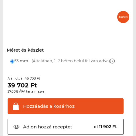
Méret és készlet
53 mm
(Általában, 1- 2 héten belül fel van adva)
46 708 Ft
Ajánlott ár
39 702
Ft
27.00% ÁFA tartalmazva
Hozzáadás a
kosárhoz
Adjon hozzá
receptet
el 11 902 Ft