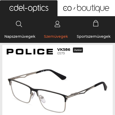
0
Napszemüvegek
Szemüvegek
Sportszemüvegek
VK586
Junior
0579