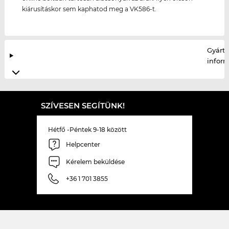
kiárusításkor sem kaphatod meg a VK586-t.
Gyártó
infor
SZÍVESEN SEGÍTÜNK!
Hétfő -Péntek 9-18 között
Helpcenter
Kérelem beküldése
+36 1 701 3855