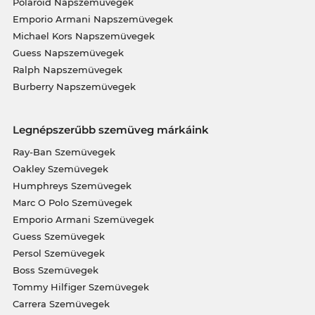
Polaroid Napszemüvegek
Emporio Armani Napszemüvegek
Michael Kors Napszemüvegek
Guess Napszemüvegek
Ralph Napszemüvegek
Burberry Napszemüvegek
Legnépszerűbb szemüveg márkáink
Ray-Ban Szemüvegek
Oakley Szemüvegek
Humphreys Szemüvegek
Marc O Polo Szemüvegek
Emporio Armani Szemüvegek
Guess Szemüvegek
Persol Szemüvegek
Boss Szemüvegek
Tommy Hilfiger Szemüvegek
Carrera Szemüvegek