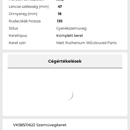
Lencse szélesség (mm)
47
Orrnyereg (mm)
18
Rudacskák hossza
135
Stílus
Gyerekszemüveg
Kerettipus
Komplett keret
Keret szín
Matt Ruthenium W/coloured Parts
Cégértékelések
‌VK585/0622 Szemüvegkeret