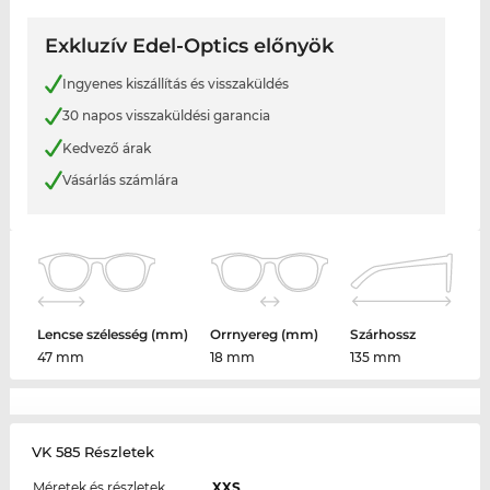
Exkluzív Edel-Optics előnyök
Ingyenes kiszállítás és visszaküldés
30 napos visszaküldési garancia
Kedvező árak
Vásárlás számlára
Lencse szélesség (mm)
Orrnyereg (mm)
Szárhossz
47 mm
18 mm
135 mm
VK 585 Részletek
Méretek és részletek
XXS