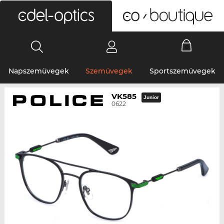
0
Napszemüvegek
Szemüvegek
Sportszemüvegek
VK585
Junior
0622