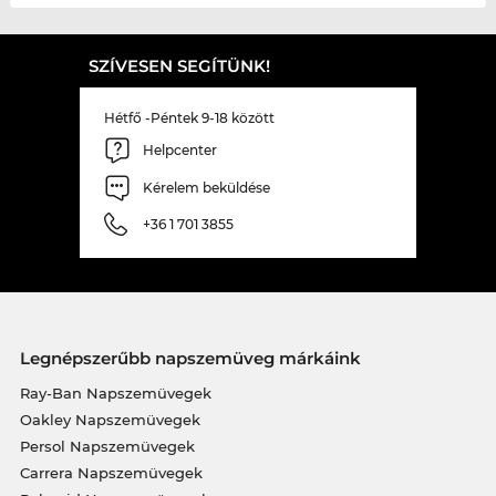
SZÍVESEN SEGÍTÜNK!
Hétfő -Péntek 9-18 között
Helpcenter
Kérelem beküldése
+36 1 701 3855
Legnépszerűbb napszemüveg márkáink
Ray-Ban Napszemüvegek
Oakley Napszemüvegek
Persol Napszemüvegek
Carrera Napszemüvegek