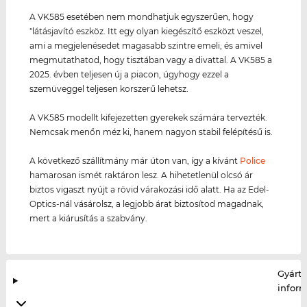
A VK585 esetében nem mondhatjuk egyszerűen, hogy
"látásjavító eszköz. Itt egy olyan kiegészítő eszközt veszel,
ami a megjelenésedet magasabb szintre emeli, és amivel
megmutathatod, hogy tisztában vagy a divattal. A VK585 a
2025. évben teljesen új a piacon, úgyhogy ezzel a
szemüveggel teljesen korszerű lehetsz.
A VK585 modellt kifejezetten gyerekek számára tervezték.
Nemcsak menőn méz ki, hanem nagyon stabil felépítésű is.
A következő szállítmány már úton van, így a kívánt
Police
hamarosan ismét raktáron lesz. A hihetetlenül olcsó ár
biztos vigaszt nyújt a rövid várakozási idő alatt. Ha az Edel-
Optics-nál vásárolsz, a legjobb árat biztosítod magadnak,
mert a kiárusítás a szabvány.
Gyártó
infor