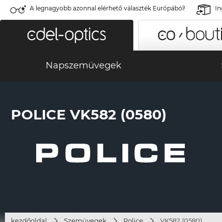
A legnagyobb azonnal elérhető választék Európából!
In
Napszemüvegek
POLICE VK582 (0580)
kezdőoldal
Szemüvegek
Police
VK582 (0580)