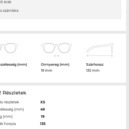
ő árak
ás számlára
 szélesség (mm)
Orrnyereg (mm)
Szárhossz
19 mm
135 mm
 Részletek
s részletek
XS
zélesség (mm)
49
eg (mm)
19
ák hossza
135