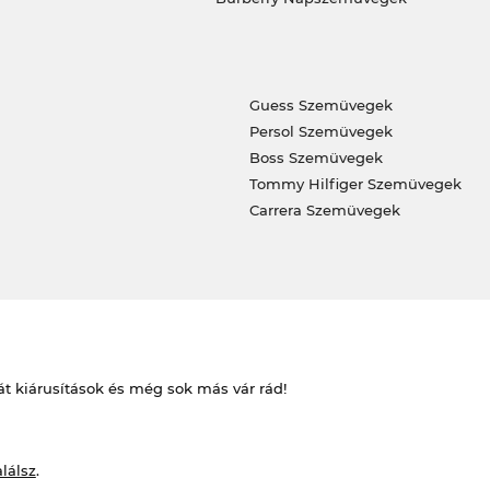
Guess Szemüvegek
Persol Szemüvegek
Boss Szemüvegek
Tommy Hilfiger Szemüvegek
Carrera Szemüvegek
át kiárusítások és még sok más vár rád!
alálsz
.