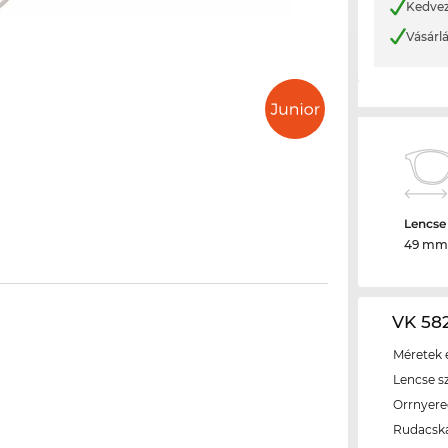
Kedvez
Vásárl
Lencse
49 mm
VK 582
Méretek é
Lencse s
Orrnyer
Rudacsk