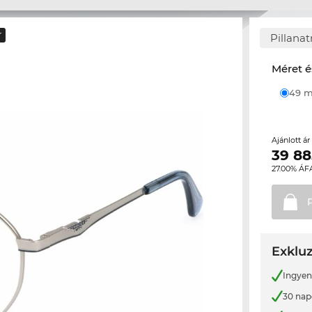
r
Pillana
Méret é
49
Ajánlott á
39 88
27.00% ÁF
Exkluz
Ingyene
30 nap