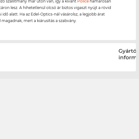
ző szállítmány már úton van, így a kívánt
Police
hamarosan
áron lesz. A hihetetlenül olcsó ár biztos vigaszt nyújt a rövid
 idő alatt. Ha az Edel-Optics-nál vásárolsz, a legjobb árat
d magadnak, mert a kiárusítás a szabvány.
Gyártói
inform