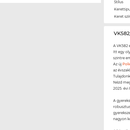
Stílus
Kerettip
Keret szí
‌VK58
A VK582 e
Itt egy o
szintre e
Az új
Poli
az évszak
Tulajdonk
Nézd meg 
2025. évi
A gyereks
robusztus
gyereksz
nagyon ké