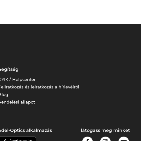
Segítség
GYIK / Helpcenter
Feliratkozás és leiratkozás a hírlevélről
Blog
Rendelési állapot
Edel-Optics alkalmazás
látogass meg minket