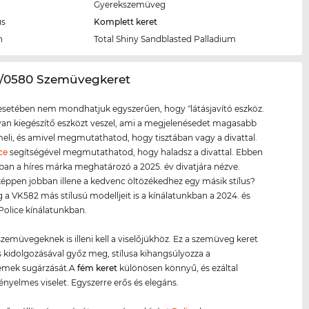
Gyerekszemüveg
us
Komplett keret
n
Total Shiny Sandblasted Palladium
2/0580 Szemüvegkeret
setében nem mondhatjuk egyszerűen, hogy "látásjavító eszköz.
lyan kiegészítő eszközt veszel, ami a megjelenésedet magasabb
meli, és amivel megmutathatod, hogy tisztában vagy a divattal.
ce
segítségével megmutathatod, hogy haladsz a divattal. Ebben
ban a híres márka meghatározó a 2025. év divatjára nézve.
éppen jobban illene a kedvenc öltözékedhez egy másik stílus?
a VK582 más stílusú modelljeit is a kínálatunkban a 2024. és
 Police kínálatunkban.
zemüvegeknek is illeni kell a viselőjükhöz. Ez a szemüveg keret
 kidolgozásával győz meg, stílusa kihangsúlyozza a
emek sugárzását.A
fém keret
különösen könnyű, és ezáltal
nyelmes viselet. Egyszerre erős és elegáns.