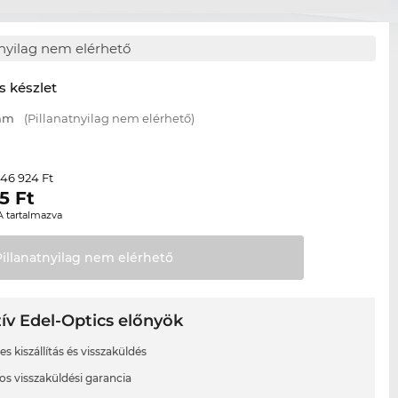
tnyilag nem elérhető
s készlet
 mm
(Pillanatnyilag nem elérhető)
46 924 Ft
r
5
Ft
A tartalmazva
Pillanatnyilag nem
elérhető
ív Edel-Optics előnyök
s kiszállítás és visszaküldés
os visszaküldési garancia