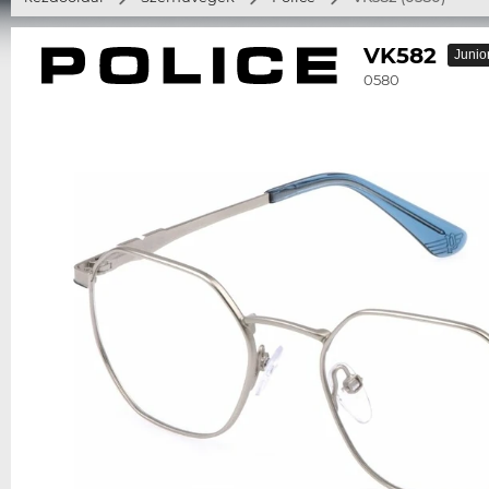
VK582
Junio
0580