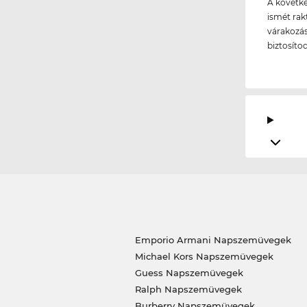
A követke
ismét rakt
várakozási
biztosíto
Emporio Armani Napszemüvegek
Michael Kors Napszemüvegek
Guess Napszemüvegek
Ralph Napszemüvegek
Burberry Napszemüvegek