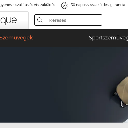
gyenes kiszállítás és visszaküldés
30 napos visszaküldési garancia
Szemüvegek
Sportszemüve