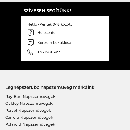
SZÍVESEN SEGÍTÜNK!
Hétfő -Péntek 9-18 között
Helpcenter
Kérelem beküldése
+36 1 701 3855
Legnépszerűbb napszemüveg márkáink
Ray-Ban Napszemüvegek
Oakley Napszemüvegek
Persol Napszemüvegek
Carrera Napszemüvegek
Polaroid Napszemüvegek