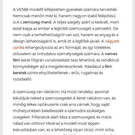
A VK568 modellt kifejezetten gyerekek számára tervezték.
Nemcsak menőn méz ki, hanem nagyon stabil felépítésű
is.A s
zemüveg menő
. A teljes szegély azért is kedvelt, mert
ezzel kapja az ember a legtöbb szemüveget a pénzéért. De
nem csak a terhelhetőségről van szó, hanem az anyag és a
design láthatóságáról is, amik itt a legfőbb javak. A
négyzet
optika
kihangsúlyozza az arc formáját, és így tökéletes
stíluselem az öntudatos személyiségek számára. A
nemes
fém
keret filigrán vonalvezetést tesz lehetővé, és rendkívüli
könnyedséget ad a megjelenésünknek. Ráadásul a
fém
keret
ek
szinte elnyűhetetlenek - erős, rugalmas és
rozsdaálló.
A szemüveg van raktáron. Ha most rendelsz, azonnal
kiküldjük neked a szemüvegedet.A keret raktáron van, és
mindig lelkes optikusaink csak arra várnak, hogy saját
műhelyünkben beleillesszék a számodra szükséges
üvegeket. Pillanatok alatt kész a szemüveged, és máris
nálad van otthon! Mivel ez a modell most éppen
kiárusításban van, ez a lehetőség olyan olcsó, mint soha,