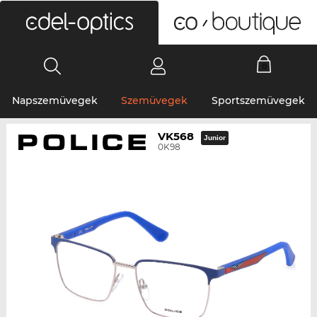
0
Napszemüvegek
Szemüvegek
Sportszemüvegek
VK568
Junior
0K98