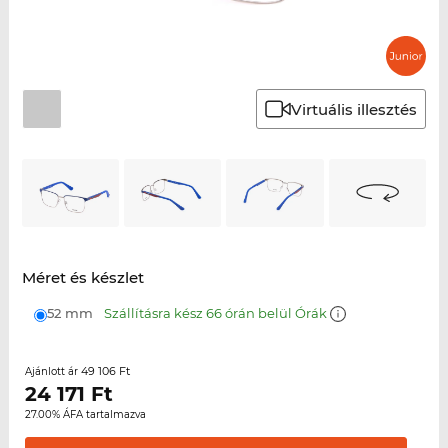
Virtuális illesztés
Méret és készlet
52 mm
Szállításra kész 66 órán belül Órák
49 106 Ft
Ajánlott ár
24 171
Ft
27.00% ÁFA tartalmazva