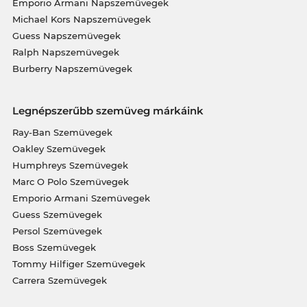
Emporio Armani Napszemüvegek
Michael Kors Napszemüvegek
Guess Napszemüvegek
Ralph Napszemüvegek
Burberry Napszemüvegek
Legnépszerűbb szemüveg márkáink
Ray-Ban Szemüvegek
Oakley Szemüvegek
Humphreys Szemüvegek
Marc O Polo Szemüvegek
Emporio Armani Szemüvegek
Guess Szemüvegek
Persol Szemüvegek
Boss Szemüvegek
Tommy Hilfiger Szemüvegek
Carrera Szemüvegek