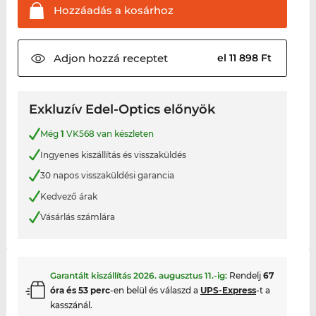
Hozzáadás a
kosárhoz
Adjon hozzá
receptet
el 11 898 Ft
Exkluzív Edel-Optics előnyök
Még
1
VK568 van készleten
Ingyenes kiszállítás és visszaküldés
30 napos visszaküldési garancia
Kedvező árak
Vásárlás számlára
Garantált kiszállítás
2026. augusztus 11.
-ig:
Rendelj
67
óra és 53 perc
-en belül és válaszd a
UPS-Express
-t a
kasszánál.