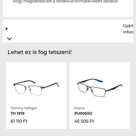
hogy megszerezd ezt a rendkívüli formatervezett darabot.
Gyártó
infor
Lehet ez is fog tetszeni!
Tommy Hilfiger
Puma
TH 1919
PU0065O
61 110 Ft
45 505 Ft