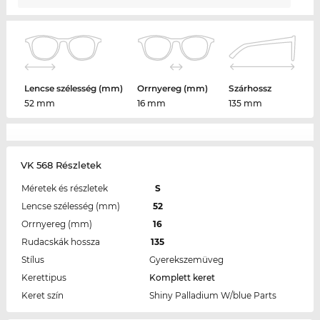
Lencse szélesség (mm)
Orrnyereg (mm)
Szárhossz
52 mm
16 mm
135 mm
VK 568 Részletek
Méretek és részletek
S
Lencse szélesség (mm)
52
Orrnyereg (mm)
16
Rudacskák hossza
135
Stílus
Gyerekszemüveg
Kerettipus
Komplett keret
Keret szín
Shiny Palladium W/blue Parts