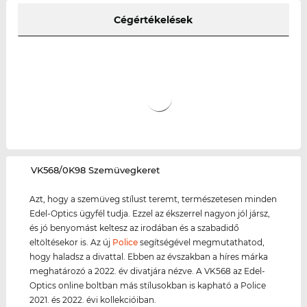
Cégértékelések
‌VK568/0K98 Szemüvegkeret
Azt, hogy a szemüveg stílust teremt, természetesen minden
Edel-Optics ügyfél tudja. Ezzel az ékszerrel nagyon jól jársz,
és jó benyomást keltesz az irodában és a szabadidő
eltöltésekor is. Az új
Police
segítségével megmutathatod,
hogy haladsz a divattal. Ebben az évszakban a híres márka
meghatározó a 2022. év divatjára nézve. A VK568 az Edel-
Optics online boltban más stílusokban is kapható a Police
2021. és 2022. évi kollekcióiban.