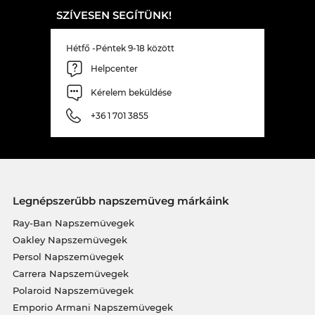
SZÍVESEN SEGÍTÜNK!
Hétfő -Péntek 9-18 között
Helpcenter
Kérelem beküldése
+36 1 701 3855
Legnépszerűbb napszemüveg márkáink
Ray-Ban Napszemüvegek
Oakley Napszemüvegek
Persol Napszemüvegek
Carrera Napszemüvegek
Polaroid Napszemüvegek
Emporio Armani Napszemüvegek