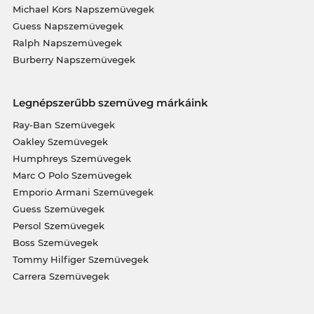
Michael Kors Napszemüvegek
Guess Napszemüvegek
Ralph Napszemüvegek
Burberry Napszemüvegek
Legnépszerűbb szemüveg márkáink
Ray-Ban Szemüvegek
Oakley Szemüvegek
Humphreys Szemüvegek
Marc O Polo Szemüvegek
Emporio Armani Szemüvegek
Guess Szemüvegek
Persol Szemüvegek
Boss Szemüvegek
Tommy Hilfiger Szemüvegek
Carrera Szemüvegek