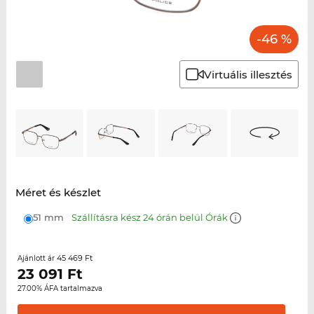
-46 %
Virtuális illesztés
Méret és készlet
51 mm
Szállításra kész 24 órán belül Órák
45 469 Ft
Ajánlott ár
23 091
Ft
27.00% ÁFA tartalmazva