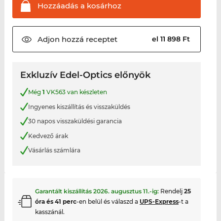
Hozzáadás a
kosárhoz
Adjon hozzá
receptet
el 11 898 Ft
Exkluzív Edel-Optics előnyök
Még
1
VK563 van készleten
Ingyenes kiszállítás és visszaküldés
30 napos visszaküldési garancia
Kedvező árak
Vásárlás számlára
Garantált kiszállítás
2026. augusztus 11.
-ig:
Rendelj
25
óra és 41 perc
-en belül és válaszd a
UPS-Express
-t a
kasszánál.