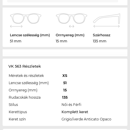
Lencse szélesség (mm)
Orrnyereg (mm)
Szárhossz
51 mm
15 mm
135 mm
VK 563 Részletek
Méretek és részletek
XS
Lencse szélesség (mm)
51
Orrnyereg (mm)
15
Rudacskák hossza
135
Stílus
Női és Férfi
Kerettipus
Komplett keret
Keret szín
Grigio/verde Anticato Opaco