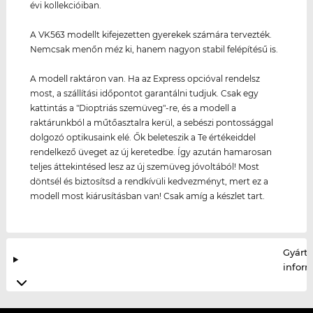
évi kollekcióiban.
A VK563 modellt kifejezetten gyerekek számára tervezték.
Nemcsak menőn méz ki, hanem nagyon stabil felépítésű is.
A modell raktáron van. Ha az Express opcióval rendelsz
most, a szállítási időpontot garantálni tudjuk. Csak egy
kattintás a "Dioptriás szemüveg"-re, és a modell a
raktárunkból a műtőasztalra kerül, a sebészi pontossággal
dolgozó optikusaink elé. Ők beleteszik a Te értékeiddel
rendelkező üveget az új keretedbe. Így azután hamarosan
teljes áttekintésed lesz az új szemüveg jóvoltából! Most
döntsél és biztosítsd a rendkívüli kedvezményt, mert ez a
modell most kiárusításban van! Csak amíg a készlet tart.
Gyártó
infor