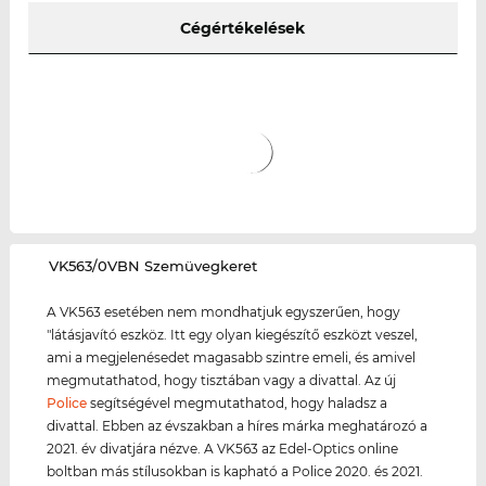
Cégértékelések
‌VK563/0VBN Szemüvegkeret
A VK563 esetében nem mondhatjuk egyszerűen, hogy
"látásjavító eszköz. Itt egy olyan kiegészítő eszközt veszel,
ami a megjelenésedet magasabb szintre emeli, és amivel
megmutathatod, hogy tisztában vagy a divattal. Az új
Police
segítségével megmutathatod, hogy haladsz a
divattal. Ebben az évszakban a híres márka meghatározó a
2021. év divatjára nézve. A VK563 az Edel-Optics online
boltban más stílusokban is kapható a Police 2020. és 2021.