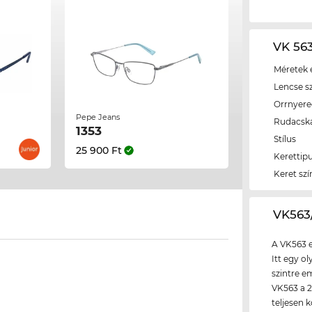
VK 563
Méretek é
Lencse s
Orrnyer
Pepe Jeans
Rudacsk
1353
Stílus
25 900 Ft
Kerettip
Keret szí
‌VK56
A VK563 e
Itt egy o
szintre e
VK563 a 2
teljesen 