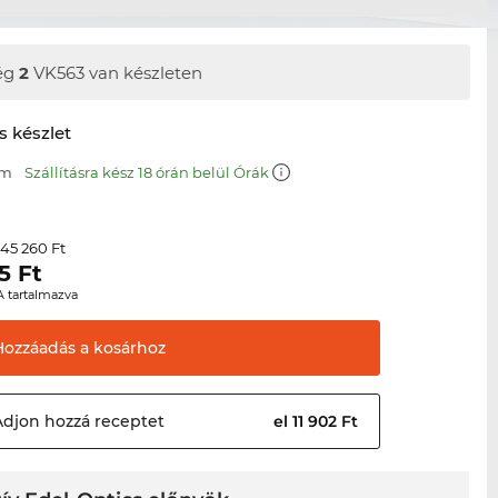
ég
2
VK563 van készleten
s készlet
mm
Szállításra kész 18 órán belül Órák
45 260 Ft
r
5
Ft
A tartalmazva
Hozzáadás a
kosárhoz
Adjon hozzá
receptet
el 11 902 Ft