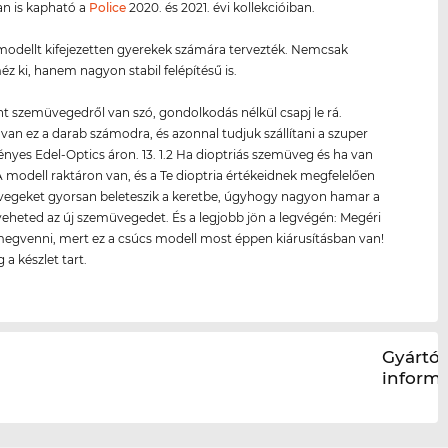
an is kapható a
Police
2020. és 2021. évi kollekcióiban.
odellt kifejezetten gyerekek számára tervezték. Nemcsak
 ki, hanem nagyon stabil felépítésű is.
nt szemüvegedről van szó, gondolkodás nélkül csapj le rá.
van ez a darab számodra, és azonnal tudjuk szállítani a szuper
yes Edel-Optics áron. 13. 1.2 Ha dioptriás szemüveg és ha van
 modell raktáron van, és a Te dioptria értékeidnek megfelelően
üvegeket gyorsan beleteszik a keretbe, úgyhogy nagyon hamar a
eheted az új szemüvegedet. És a legjobb jön a legvégén: Megéri
egvenni, mert ez a csúcs modell most éppen kiárusításban van!
 a készlet tart.
Gyártói
inform