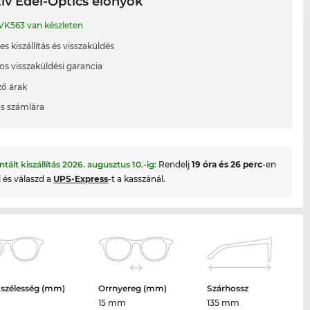
ív Edel-Optics előnyök
VK563 van készleten
s kiszállítás és visszaküldés
os visszaküldési garancia
ő árak
ás számlára
ntált kiszállítás
2026. augusztus 10.
-ig:
Rendelj
19 óra és 26 perc
-en
l és válaszd a
UPS-Express
-t a kasszánál.
 szélesség (mm)
Orrnyereg (mm)
Szárhossz
15 mm
135 mm