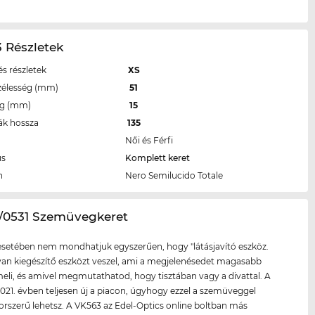
 Részletek
s részletek
XS
zélesség (mm)
51
eg (mm)
15
ák hossza
135
Női és Férfi
us
Komplett keret
n
Nero Semilucido Totale
3/0531 Szemüvegkeret
setében nem mondhatjuk egyszerűen, hogy "látásjavító eszköz.
lyan kiegészítő eszközt veszel, ami a megjelenésedet magasabb
meli, és amivel megmutathatod, hogy tisztában vagy a divattal. A
021. évben teljesen új a piacon, úgyhogy ezzel a szemüveggel
korszerű lehetsz. A VK563 az Edel-Optics online boltban más