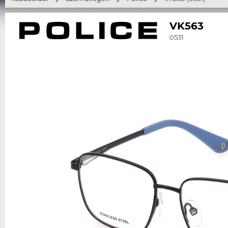
VK563
0531