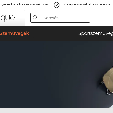
gyenes kiszállítás és visszaküldés
30 napos visszaküldési garancia
Szemüvegek
Sportszemüve