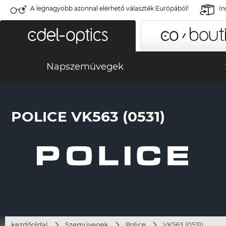
A legnagyobb azonnal elérhető választék Európából!
In
Napszemüvegek
POLICE VK563 (0531)
kezdőoldal
Szemüvegek
Police
VK563 (0531)