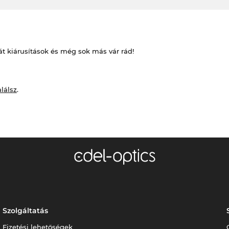
át kiárusítások és még sok más vár rád!
alálsz
.
Szolgáltatás
Fizetési lehetőségek