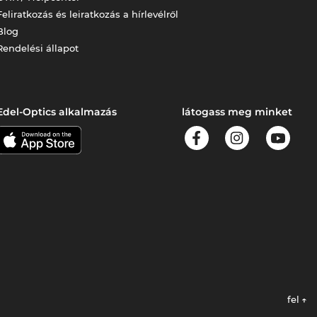
Feliratkozás és leiratkozás a hírlevélről
Blog
Rendelési állapot
Edel-Optics alkalmazás
látogass meg minket
fel