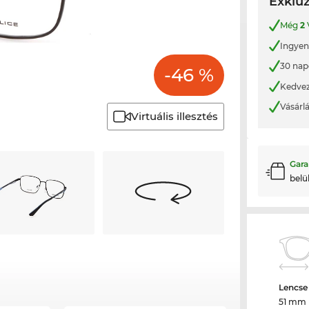
Exkluz
Még
2
Ingyene
30 nap
-46 %
Kedvez
Vásárl
Virtuális illesztés
Gara
belü
Lencse
51 mm