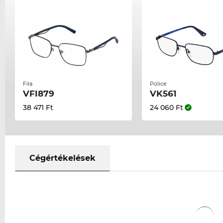
Fila
Police
VFI879
VK561
38 471 Ft
24 060 Ft
Cégértékelések