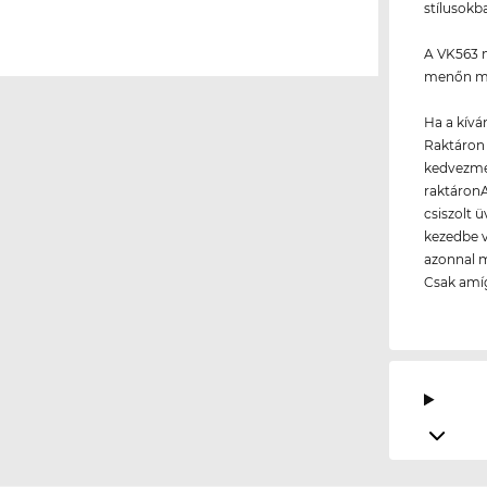
stílusokb
A VK563 m
menőn méz
Ha a kívá
Raktáron 
kedvezmén
raktáronA
csiszolt 
kezedbe v
azonnal m
Csak amíg