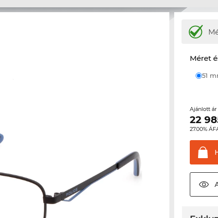
M
Méret é
51 
Ajánlott á
22 98
27.00% ÁF