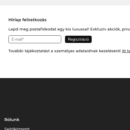
Hírlap feliratkozás
Lepd meg postafiókodat egy kis luxussal! Exkluzív akciók, priv
További tájékoztatást a személyes adataidnak kezeléséről
itt t
Rólunk
Sajtóközpont