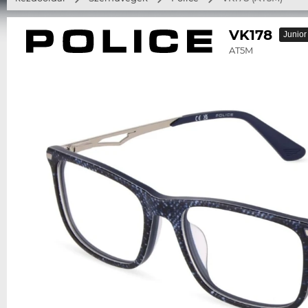
VK178
Junior
AT5M