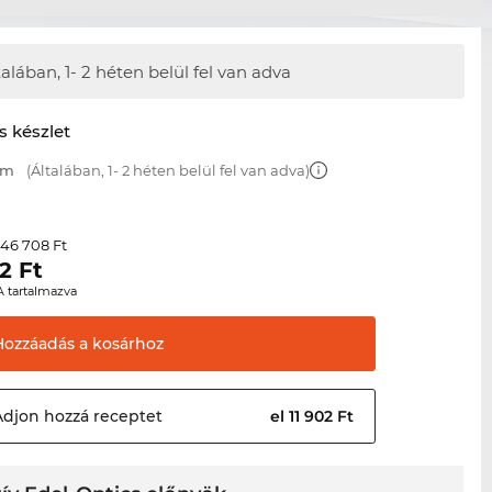
talában,
1- 2 héten belül fel van adva
s készlet
mm
(Általában, 1- 2 héten belül fel van adva)
46 708 Ft
r
2
Ft
A tartalmazva
Hozzáadás a
kosárhoz
Adjon hozzá
receptet
el 11 902 Ft