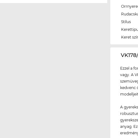
Orrnyer
Rudacsk
Stílus
Kerettip
Keret szí
‌VK17
Ezzel a f
vagy. A V
szemüvegg
kedvenc ö
modelljei
A gyereks
robusztus
gyereksz
anyag. Ez
eredmény