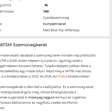
eg (mm)
16
ák hossza
140
Gyerekszemüveg
us
Komplett keret
n
Matt Blue Top W/fantasy
8/AT5M Szemüvegkeret
ormatervezett darabbal a szemüveg terén minden nap jólöltözött
K178 a 2026. évben teljesen új a piacon, úgyhogy ezzel a
el teljesen korszerű lehetsz. Tulajdonképpen jobban illene a
ltözékedhez egy másik stílus? Nézd meg a VK178 más stílusú
t is a kínálatunkban a 2025. és 2026. évi
Police
kínálatunkban.
zemüvegeknek is illeni kell a viselőjükhöz. Ez a szemüveg keret
 kidolgozásával győz meg, stílusa kihangsúlyozza a
emek sugárzását.A
műanyag
nagyon
könnyű és rugalmas
 hosszú élettartamot és nagyfokú viselési komfortot
ez.