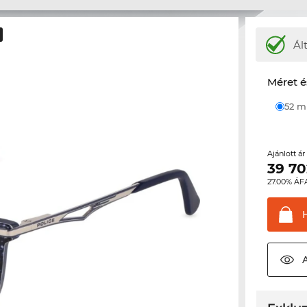
Ál
Méret é
52 
Ajánlott á
39 70
27.00% ÁF