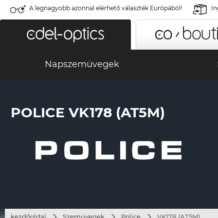
A legnagyobb azonnal elérhető választék Európából!
In
Napszemüvegek
POLICE VK178 (AT5M)
kezdőoldal
Szemüvegek
Police
VK178 (AT5M)