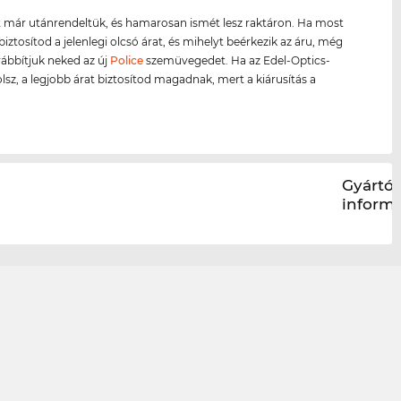
 már utánrendeltük, és hamarosan ismét lesz raktáron. Ha most
biztosítod a jelenlegi olcsó árat, és mihelyt beérkezik az áru, még
ábbítjuk neked az új
Police
szemüvegedet. Ha az Edel-Optics-
olsz, a legjobb árat biztosítod magadnak, mert a kiárusítás a
.
Gyártói
inform