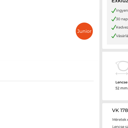
Exkluz
Ingyene
30 nap
Kedvez
Vásárl
Lencse
52 mm
VK 178
Méretek é
Lencse s