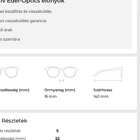
ív Edel-Optics előnyök
s kiszállítás és visszaküldés
os visszaküldési garancia
ő árak
ás számlára
 szélesség (mm)
Orrnyereg (mm)
Szárhossz
16 mm
140 mm
 Részletek
s részletek
S
zélesség (mm)
52