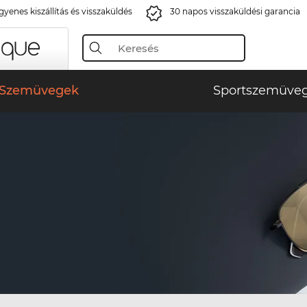
gyenes kiszállítás és visszaküldés
30 napos visszaküldési garancia
Szemüvegek
Sportszemüve