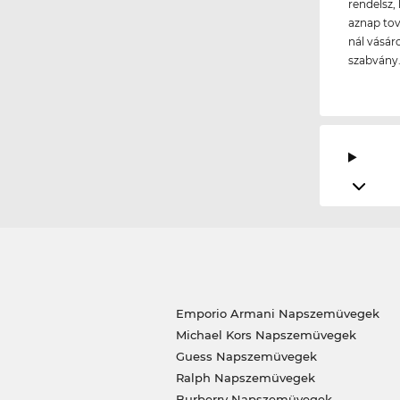
rendelsz, 
aznap tov
nál vásár
szabvány
Emporio Armani Napszemüvegek
Michael Kors Napszemüvegek
Guess Napszemüvegek
Ralph Napszemüvegek
Burberry Napszemüvegek