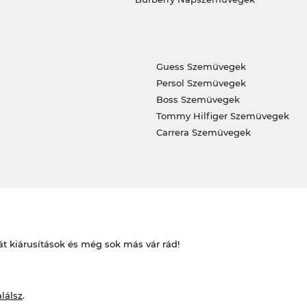
Guess Szemüvegek
Persol Szemüvegek
Boss Szemüvegek
Tommy Hilfiger Szemüvegek
Carrera Szemüvegek
át kiárusítások és még sok más vár rád!
alálsz
.