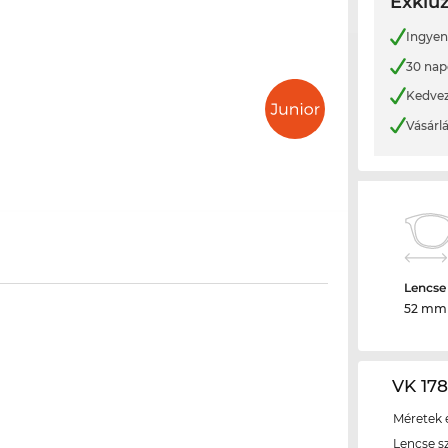
Exkluz
Ingyene
30 nap
Kedvez
Vásárl
Lencse
52 mm
VK 178
Méretek é
Lencse s