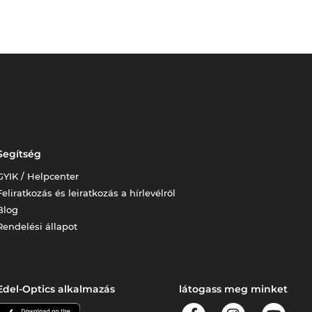
Segítség
GYIK / Helpcenter
Feliratkozás és leiratkozás a hírlevélről
Blog
Rendelési állapot
Edel-Optics alkalmazás
látogass meg minket