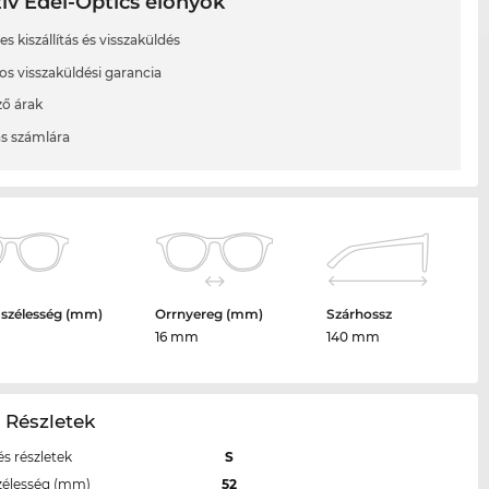
ív Edel-Optics előnyök
s kiszállítás és visszaküldés
os visszaküldési garancia
ő árak
ás számlára
 szélesség (mm)
Orrnyereg (mm)
Szárhossz
16 mm
140 mm
 Részletek
s részletek
S
zélesség (mm)
52