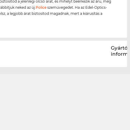
biztosítod a jelenlegi olcsó árat, és mihelyt beérkezik az áru, még
ábbítjuk neked az új
Police
szemüvegedet. Ha az Edel-Optics-
olsz, a legjobb árat biztosítod magadnak, mert a kiárusítás a
.
Gyártói
inform