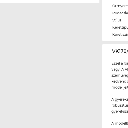
Orrnyer
Rudacsk
Stílus
Kerettip
Keret szí
‌VK17
Ezzel a f
vagy. A V
szemüvegg
kedvenc ö
modelljei
A gyereks
robusztus
gyereksz
A modellt