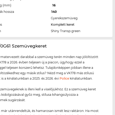
eg (mm)
16
ák hossza
140
Gyerekszemüveg
us
Komplett keret
n
Shiny Transp.green
8/0G61 Szemüvegkeret
ormatervezett darabbal a szemüveg terén minden nap jólöltözött
K178 a 2026. évben teljesen új a piacon, úgyhogy ezzel a
el teljesen korszerű lehetsz. Tulajdonképpen jobban illene a
ltözékedhez egy másik stílus? Nézd meg a VK178 más stílusú
t is a kínálatunkban a 2025. és 2026. évi
Police
kínálatunkban.
zemüvegeknek is illeni kell a viselőjükhöz. Ez a szemüveg keret
 kidolgozásával győz meg, stílusa kihangsúlyozza a
emek sugárzását.
 már utánrendeltük, és hamarosan ismét lesz raktáron. Ha most