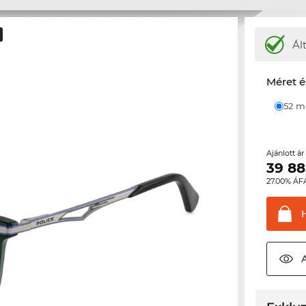
Ál
Méret é
52 
Ajánlott á
39 88
27.00% ÁF