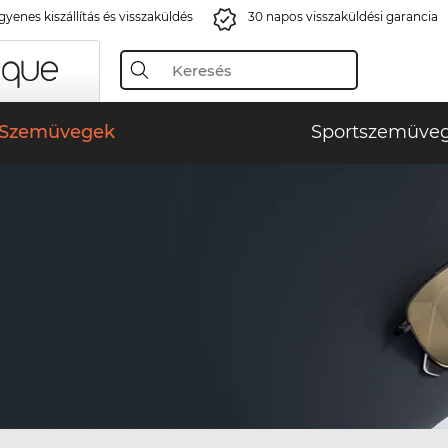
gyenes kiszállítás és visszaküldés
30 napos visszaküldési garancia
Szemüvegek
Sportszemüve