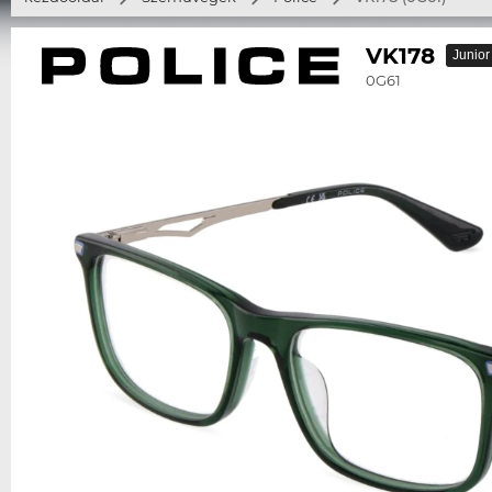
VK178
Junior
0G61