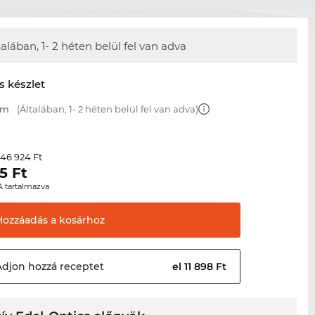
talában,
1- 2 héten belül fel van adva
s készlet
mm
(Általában, 1- 2 héten belül fel van adva)
46 924 Ft
r
5
Ft
A tartalmazva
Hozzáadás a
kosárhoz
Adjon hozzá
receptet
el 11 898 Ft