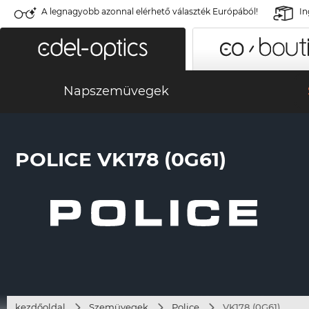
A legnagyobb azonnal elérhető választék Európából!
In
Napszemüvegek
POLICE VK178 (0G61)
kezdőoldal
Szemüvegek
Police
VK178 (0G61)