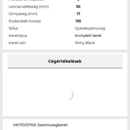
Lencse szélesség (mm)
50
Orrnyereg (mm)
17
Rudacskák hossza
135
Stílus
Gyerekszemüveg
Kerettipus
Komplett keret
Keret szín
Shiny Black
Cégértékelések
‌VK170/0700 Szemüvegkeret