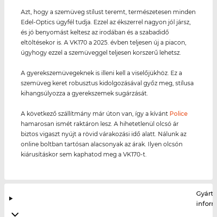
Azt, hogy a szemüveg stílust teremt, természetesen minden
Edel-Optics ügyfél tudja. Ezzel az ékszerrel nagyon jól jársz,
és jó benyomást keltesz az irodában és a szabadidő
eltöltésekor is. A VK170 a 2025. évben teljesen új a piacon,
úgyhogy ezzel a szemüveggel teljesen korszerű lehetsz.
A gyerekszemüvegeknek is illeni kell a viselőjükhöz. Ez a
szemüveg keret robusztus kidolgozásával győz meg, stílusa
kihangsúlyozza a gyerekszemek sugárzását.
A következő szállítmány már úton van, így a kívánt
Police
hamarosan ismét raktáron lesz. A hihetetlenül olcsó ár
biztos vigaszt nyújt a rövid várakozási idő alatt. Nálunk az
online boltban tartósan alacsonyak az árak. Ilyen olcsón
kiárusításkor sem kaphatod meg a VK170-t.
Gyártó
infor