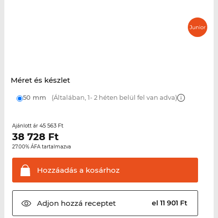
Méret és készlet
50 mm
(Általában, 1- 2 héten belül fel van adva)
45 563 Ft
Ajánlott ár
38 728
Ft
27.00% ÁFA tartalmazva
Hozzáadás a
kosárhoz
Adjon hozzá
receptet
el 11 901 Ft