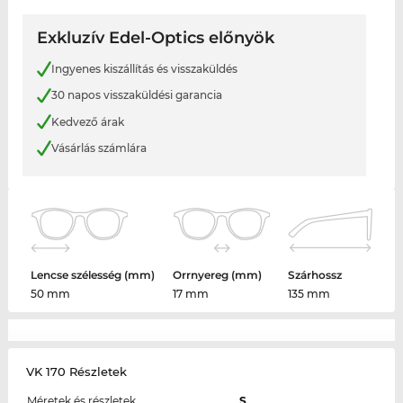
Exkluzív Edel-Optics előnyök
Ingyenes kiszállítás és visszaküldés
30 napos visszaküldési garancia
Kedvező árak
Vásárlás számlára
Lencse szélesség (mm)
Orrnyereg (mm)
Szárhossz
50 mm
17 mm
135 mm
VK 170 Részletek
Méretek és részletek
S