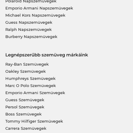
Polaroid Napszemüvegek
Emporio Armani Napszemüvegek
Michael Kors Napszemüvegek
Guess Napszemüvegek
Ralph Napszemüvegek
Burberry Napszemüvegek
Legnépszerűbb szemüveg márkáink
Ray-Ban Szemüvegek
Oakley Szemüvegek
Humphreys Szemüvegek
Marc O Polo Szemüvegek
Emporio Armani Szemüvegek
Guess Szemüvegek
Persol Szemüvegek
Boss Szemüvegek
Tommy Hilfiger Szemüvegek
Carrera Szemüvegek