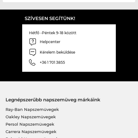
SZÍVESEN SEGÍTÜNK!
Hétfő -Péntek 9-18 között
Helpcenter
Kérelem beküldése
+36 1 701 3855
Legnépszerűbb napszemüveg márkáink
Ray-Ban Napszemüvegek
Oakley Napszemüvegek
Persol Napszemüvegek
Carrera Napszemüvegek