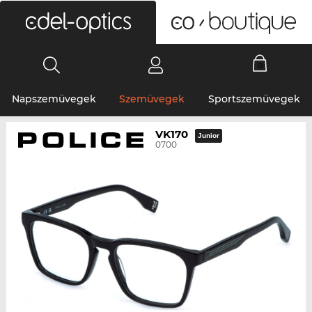
0
Napszemüvegek
Szemüvegek
Sportszemüvegek
VK170
Junior
0700