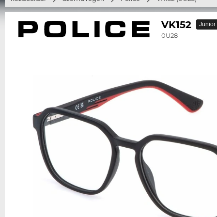
VK152
Junior
0U28