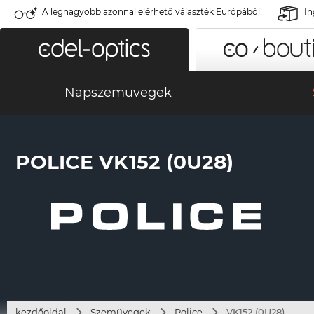
A legnagyobb azonnal elérhető választék Európából!
In
Napszemüvegek
POLICE VK152 (0U28)
kezdőoldal
Szemüvegek
Police
VK152 (0U28)