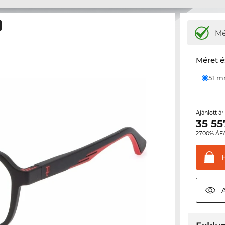
M
Méret é
51 
Ajánlott á
35 55
27.00% ÁF