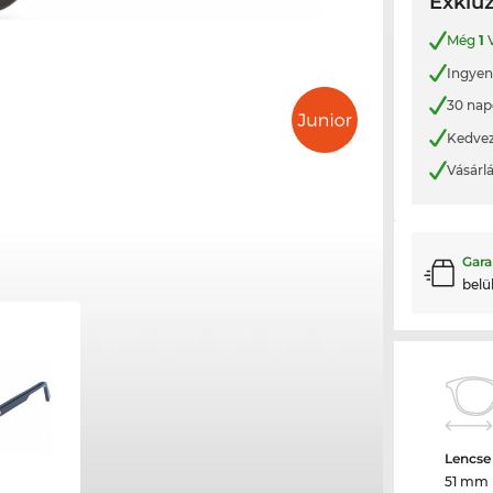
Exkluz
Még
1
V
Ingyene
30 nap
Kedvez
Vásárl
Gara
belü
Lencse
51 mm