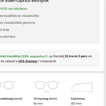
ív Edel-Optics előnyök
K152 van készleten
s kiszállítás és visszaküldés
os visszaküldési garancia
ő árak
ás számlára
ntált kiszállítás
2026. augusztus 11.
-ig:
Rendelj
32 óra és 3 perc
-en
l és válaszd a
UPS-Express
-t a kasszánál.
 szélesség (mm)
Orrnyereg (mm)
Szárhossz
16 mm
135 mm