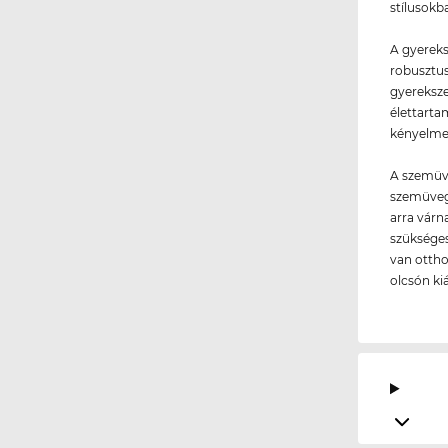
stílusokb
A gyereks
robusztus
gyereksz
élettarta
kényelmes
A szemüve
szemüvege
arra várn
szükséges
van ottho
olcsón ki