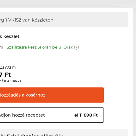
ég
1
VK152 van készleten
s készlet
mm
Szállításra kész 31 órán belül Órák
41 831 Ft
r
7
Ft
A tartalmazva
Hozzáadás a
kosárhoz
Adjon hozzá
receptet
el 11 898 Ft