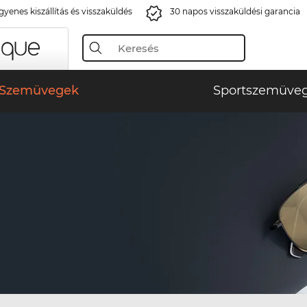
gyenes kiszállítás és visszaküldés
30 napos visszaküldési garancia
Szemüvegek
Sportszemüve