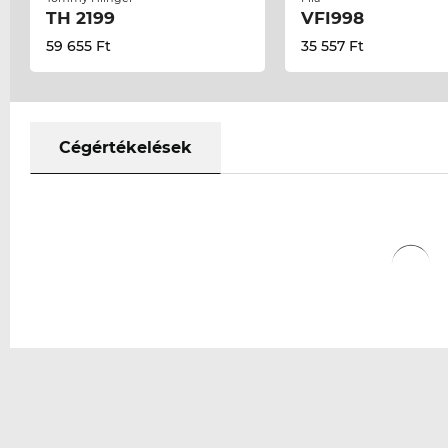
TH 2199
VFI998
59 655 Ft
35 557 Ft
Cégértékelések