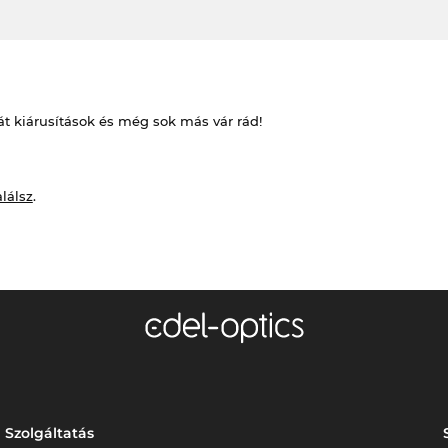
át kiárusítások és még sok más vár rád!
alálsz
.
Szolgáltatás