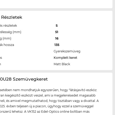
 Részletek
s részletek
S
zélesség (mm)
51
eg (mm)
16
ák hossza
135
Gyerekszemüveg
us
Komplett keret
n
Matt Black
2/0U28 Szemüvegkeret
setében nem mondhatjuk egyszerűen, hogy "látásjavító eszköz.
lyan kiegészítő eszközt veszel, ami a megjelenésedet magasabb
meli, és amivel megmutathatod, hogy tisztában vagy a divattal. A
025. évben teljesen új a piacon, úgyhogy ezzel a szemüveggel
korszerű lehetsz. A VK152 az Edel-Optics online boltban más