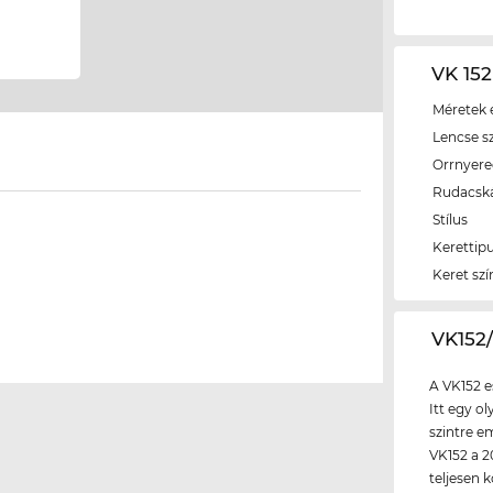
VK 152
Méretek é
Lencse s
Orrnyer
Rudacsk
Stílus
Kerettip
Keret szí
‌VK15
A VK152 e
Itt egy o
szintre e
VK152 a 2
teljesen 