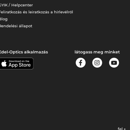
GYIK / Helpcenter
Feliratkozás és leiratkozás a hírlevélről
Blog
Rendelési állapot
Edel-Optics alkalmazás
látogass meg minket
fel