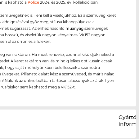
an is kapható a
Police
2024. és 2025. évi kollekcióiban.
zemüvegeknek is illeni kell a viselőjükhöz. Ez a szemüveg keret
 kidolgozásával győz meg, stílusa kihangsúlyozza a
emek sugárzását. Az ehhez hasonló
műanyag
szemüvegek
ma hosszú, és viseletük nagyon kényelmes. VK152 nagyon
en ül az orron és a füleken.
g van raktáron. Ha most rendelsz, azonnal kiküldjük neked a
det.A keret raktáron van, és mindig lelkes optikusaink csak
ak, hogy saját műhelyünkben beleillesszék a számodra
 üvegeket. Pillanatok alatt kész a szemüveged, és máris nálad
n! Nálunk az online boltban tartósan alacsonyak az árak. Ilyen
árusításkor sem kaphatod meg a VK152-t.
Gyártói
inform