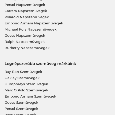
Persol Napszemüvegek
Carrera Napszemüvegek
Polaroid Napszemüvegek
Emporio Armani Napszemüvegek
Michael Kors Napszemüvegek
Guess Napszemüvegek
Ralph Napszemüvegek
Burberry Napszemüvegek
Legnépszerűbb szemüveg márkáink
Ray-Ban Szemüvegek
Oakley Szemüvegek
Humphreys Szemüvegek
Marc O Polo Szemüvegek
Emporio Armani Szemüvegek
Guess Szemüvegek
Persol Szemüvegek
Boss Szemüvegek