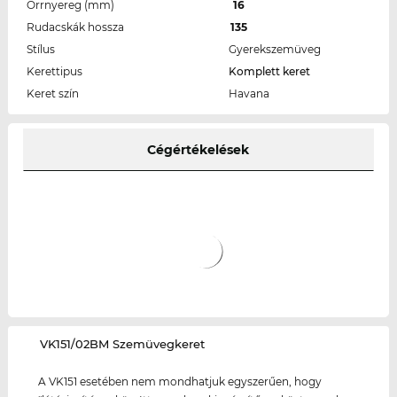
Orrnyereg (mm)
16
Rudacskák hossza
135
Stílus
Gyerekszemüveg
Kerettipus
Komplett keret
Keret szín
Havana
Cégértékelések
‌VK151/02BM Szemüvegkeret
A VK151 esetében nem mondhatjuk egyszerűen, hogy