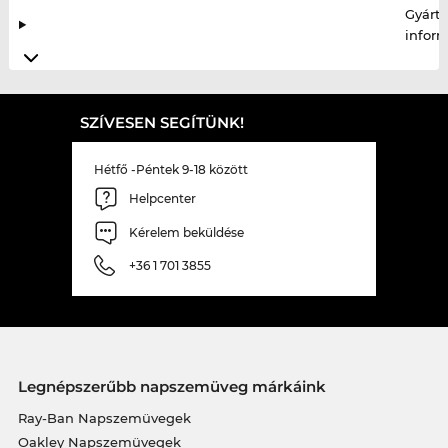
Gyártó
infor
SZÍVESEN SEGÍTÜNK!
Hétfő -Péntek 9-18 között
Helpcenter
Kérelem beküldése
+36 1 701 3855
Legnépszerűbb napszemüveg márkáink
Ray-Ban Napszemüvegek
Oakley Napszemüvegek