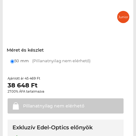
Méret és készlet
50 mm
(Pillanatnyilag nem elérhető)
45 469 Ft
Ajánlott ár
38 648
Ft
27.00% ÁFA tartalmazva
Pillanatnyilag nem
elérhető
Exkluzív Edel-Optics előnyök