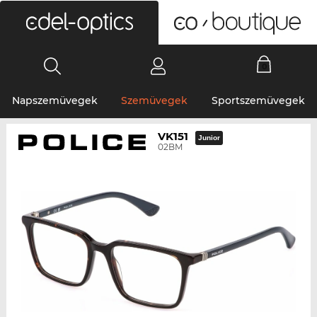
0
Napszemüvegek
Szemüvegek
Sportszemüvegek
VK151
Junior
02BM