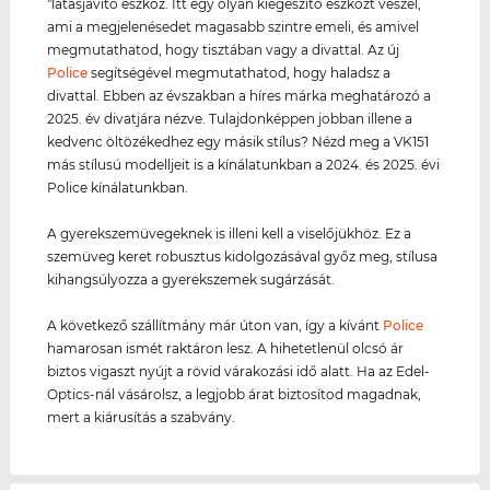
"látásjavító eszköz. Itt egy olyan kiegészítő eszközt veszel,
ami a megjelenésedet magasabb szintre emeli, és amivel
megmutathatod, hogy tisztában vagy a divattal. Az új
Police
segítségével megmutathatod, hogy haladsz a
divattal. Ebben az évszakban a híres márka meghatározó a
2025. év divatjára nézve. Tulajdonképpen jobban illene a
kedvenc öltözékedhez egy másik stílus? Nézd meg a VK151
más stílusú modelljeit is a kínálatunkban a 2024. és 2025. évi
Police kínálatunkban.
A gyerekszemüvegeknek is illeni kell a viselőjükhöz. Ez a
szemüveg keret robusztus kidolgozásával győz meg, stílusa
kihangsúlyozza a gyerekszemek sugárzását.
A következő szállítmány már úton van, így a kívánt
Police
hamarosan ismét raktáron lesz. A hihetetlenül olcsó ár
biztos vigaszt nyújt a rövid várakozási idő alatt. Ha az Edel-
Optics-nál vásárolsz, a legjobb árat biztosítod magadnak,
mert a kiárusítás a szabvány.