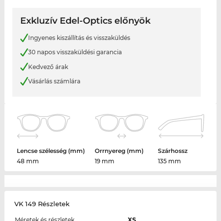
Exkluzív Edel-Optics előnyök
Ingyenes kiszállítás és visszaküldés
30 napos visszaküldési garancia
Kedvező árak
Vásárlás számlára
Lencse szélesség (mm)
Orrnyereg (mm)
Szárhossz
48 mm
19 mm
135 mm
VK 149 Részletek
Méretek és részletek
XS