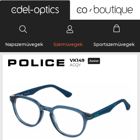
0
Napszemüvegek
Szemüvegek
Sportszemüvegek
VK149
Junior
AGQY