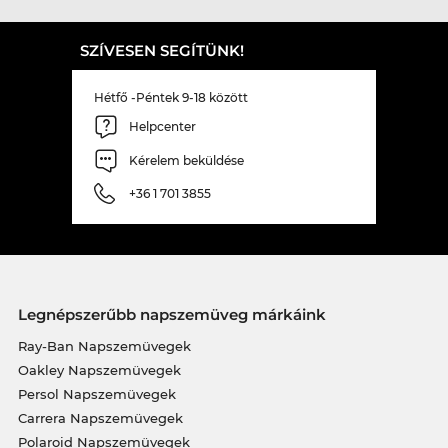
SZÍVESEN SEGÍTÜNK!
Hétfő -Péntek 9-18 között
Helpcenter
Kérelem beküldése
+36 1 701 3855
Legnépszerűbb napszemüveg márkáink
Ray-Ban Napszemüvegek
Oakley Napszemüvegek
Persol Napszemüvegek
Carrera Napszemüvegek
Polaroid Napszemüvegek