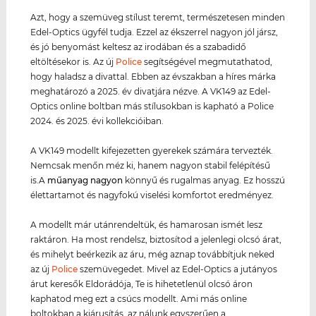
Azt, hogy a szemüveg stílust teremt, természetesen minden
Edel-Optics ügyfél tudja. Ezzel az ékszerrel nagyon jól jársz,
és jó benyomást keltesz az irodában és a szabadidő
eltöltésekor is. Az új
Police
segítségével megmutathatod,
hogy haladsz a divattal. Ebben az évszakban a híres márka
meghatározó a 2025. év divatjára nézve. A VK149 az Edel-
Optics online boltban más stílusokban is kapható a Police
2024. és 2025. évi kollekcióiban.
A VK149 modellt kifejezetten gyerekek számára tervezték.
Nemcsak menőn méz ki, hanem nagyon stabil felépítésű
is.A
műanyag
nagyon
könnyű és rugalmas anyag. Ez hosszú
élettartamot és nagyfokú viselési komfortot eredményez.
A modellt már utánrendeltük, és hamarosan ismét lesz
raktáron. Ha most rendelsz, biztosítod a jelenlegi olcsó árat,
és mihelyt beérkezik az áru, még aznap továbbítjuk neked
az új
Police
szemüvegedet. Mivel az Edel-Optics a jutányos
árut keresők Eldorádója, Te is hihetetlenül olcsó áron
kaphatod meg ezt a csúcs modellt. Ami más online
boltokban a kiárusítás, az nálunk egyszerűen a