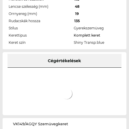
Lencse szélesség (mm)
48
Orrnyereg (mm)
19
Rudacskák hossza
135
Stílus
Gyerekszemüveg
Kerettipus
Komplett keret
Keret szín
Shiny Transp.blue
Cégértékelések
‌VK149/AGQY Szemüvegkeret