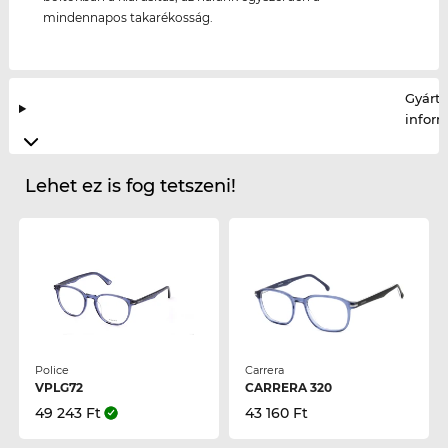
mindennapos takarékosság.
Gyártó
infor
Lehet ez is fog tetszeni!
Police
Carrera
VPLG72
CARRERA 320
49 243 Ft
43 160 Ft