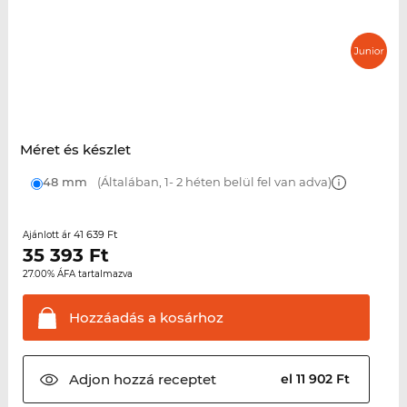
Méret és készlet
48 mm
(Általában, 1- 2 héten belül fel van adva)
41 639 Ft
Ajánlott ár
35 393
Ft
27.00% ÁFA tartalmazva
Hozzáadás a
kosárhoz
Adjon hozzá
receptet
el 11 902 Ft