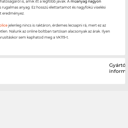
hatóságáról is, amik itt a legfőbb javak. A
műanyag
nagyon
 rugalmas anyag. Ez hosszú élettartamot és nagyfokú viselési
t eredményez.
olice
jelenleg nincs is raktáron, érdemes lecsapni rá, mert ez az
etlen. Nálunk az online boltban tartósan alacsonyak az árak. Ilyen
árusításkor sem kaphatod meg a VK119-t.
Gyártói
inform