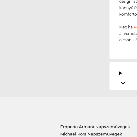
design lát
könnyű és
komforto
Még ha
P
ár verhet
olcsón ki
Emporio Armani Napszemüvegek
Michael Kors Napszemüvegek