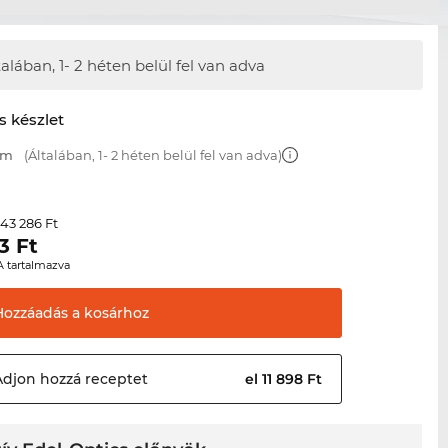
talában,
1- 2 héten belül fel van adva
s készlet
mm
(Általában, 1- 2 héten belül fel van adva)
43 286 Ft
r
3
Ft
A tartalmazva
Hozzáadás a
kosárhoz
Adjon hozzá
receptet
el 11 898 Ft