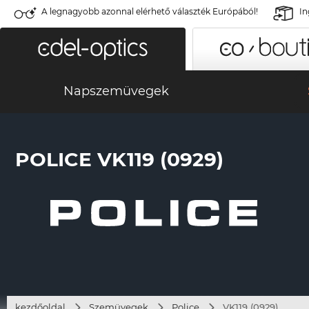
A legnagyobb azonnal elérhető választék Európából!
In
Napszemüvegek
POLICE VK119 (0929)
kezdőoldal
Szemüvegek
Police
VK119 (0929)