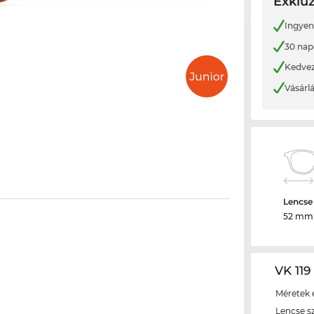
Exkluz
Ingyene
30 nap
Kedvez
Vásárl
Lencse
52 mm
VK 119
Méretek é
Lencse s