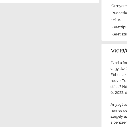
Orrnyer
Rudacsk
Stílus
Kerettip
Keret szí
‌VK11
Ezzel a f
vagy. Az 
Ebben az 
nézve. Tu
stílus? N
és 2022. 
Anyagába
nemes de
szegély a
a pénzéér