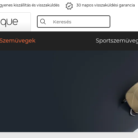
gyenes kiszállítás és visszaküldés
30 napos visszaküldési garancia
Szemüvegek
Sportszemüve