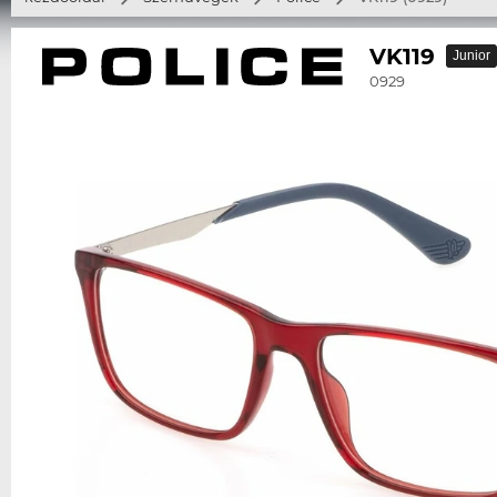
VK119
Junior
0929