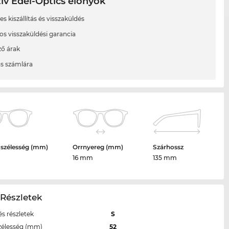
ív Edel-Optics előnyök
s kiszállítás és visszaküldés
os visszaküldési garancia
ő árak
ás számlára
 szélesség (mm)
Orrnyereg (mm)
Szárhossz
16 mm
135 mm
 Részletek
s részletek
S
zélesség (mm)
52