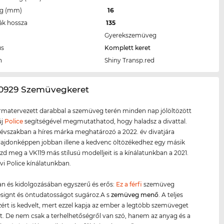
eg (mm)
16
ák hossza
135
Gyerekszemüveg
us
Komplett keret
n
Shiny Transp.red
9/0929 Szemüvegkeret
ormatervezett darabbal a szemüveg terén minden nap jólöltözött
új
Police
segítségével megmutathatod, hogy haladsz a divattal.
évszakban a híres márka meghatározó a 2022. év divatjára
lajdonképpen jobban illene a kedvenc öltözékedhez egy másik
ézd meg a VK119 más stílusú modelljeit is a kínálatunkban a 2021.
évi Police kínálatunkban.
n és kidolgozásában egyszerű és erős:
Ez a férfi
szemüveg
signt és öntudatosságot sugároz.A s
zemüveg menő
. A teljes
zért is kedvelt, mert ezzel kapja az ember a legtöbb szemüveget
t. De nem csak a terhelhetőségről van szó, hanem az anyag és a