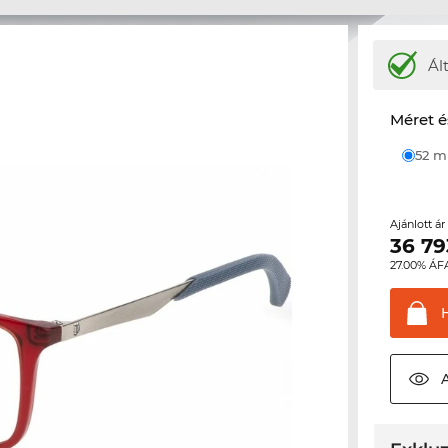
Ál
Méret é
52 
Ajánlott á
36 79
27.00% ÁF