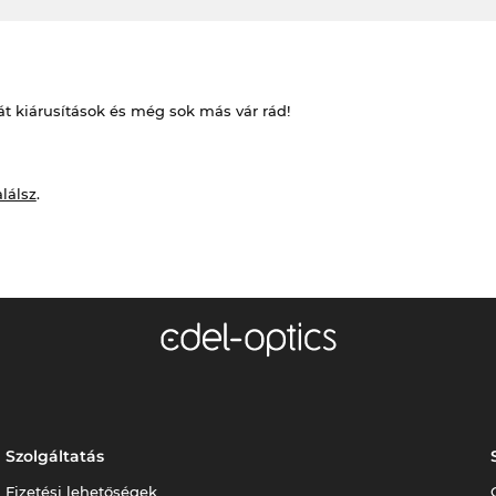
át kiárusítások és még sok más vár rád!
alálsz
.
Szolgáltatás
Fizetési lehetőségek