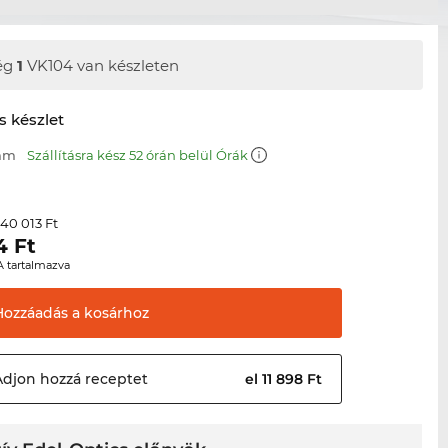
ég
1
VK104 van készleten
s készlet
 mm
Szállításra kész 52 órán belül Órák
40 013 Ft
r
4
Ft
A tartalmazva
Hozzáadás a
kosárhoz
Adjon hozzá
receptet
el 11 898 Ft