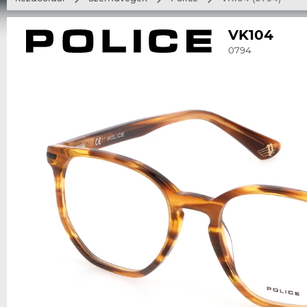
VK104
0794