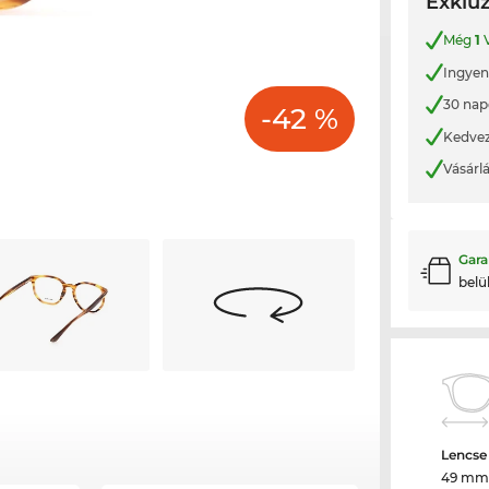
Exkluz
Még
1
V
Ingyene
30 nap
-42 %
Kedvez
Vásárl
Gara
belü
Lencse
49 mm