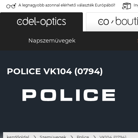
A legnagyobb azonnal elérhető választék Európából!
In
Napszemüvegek
POLICE VK104 (0794)
kezdőoldal
Szemüvegek
Police
VK104 (0794)