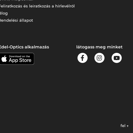
Feliratkozás és leiratkozás a hírlevélről
Blog
Rendelési állapot
Edel-Optics alkalmazás
látogass meg minket
fel