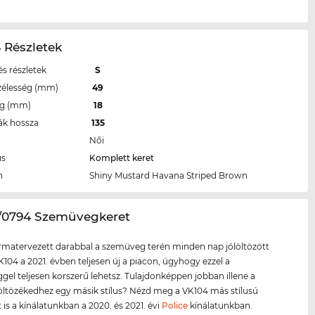
 Részletek
s részletek
S
zélesség (mm)
49
eg (mm)
18
ák hossza
135
Női
us
Komplett keret
n
Shiny Mustard Havana Striped Brown
4/0794 Szemüvegkeret
ormatervezett darabbal a szemüveg terén minden nap jólöltözött
K104 a 2021. évben teljesen új a piacon, úgyhogy ezzel a
el teljesen korszerű lehetsz. Tulajdonképpen jobban illene a
ltözékedhez egy másik stílus? Nézd meg a VK104 más stílusú
 is a kínálatunkban a 2020. és 2021. évi
Police
kínálatunkban.