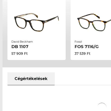
David Beckham
Fossil
DB 1107
FOS 7116/G
57 909 Ft
37 539 Ft
Cégértékelések