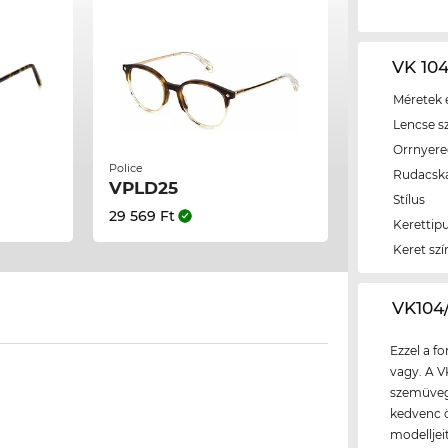
VK 104
Méretek é
Lencse s
Orrnyer
Police
Rudacsk
VPLD25
Stílus
29 569 Ft
Kerettip
Keret szí
‌VK10
Ezzel a f
vagy. A V
szemüvegg
kedvenc ö
modelljeit