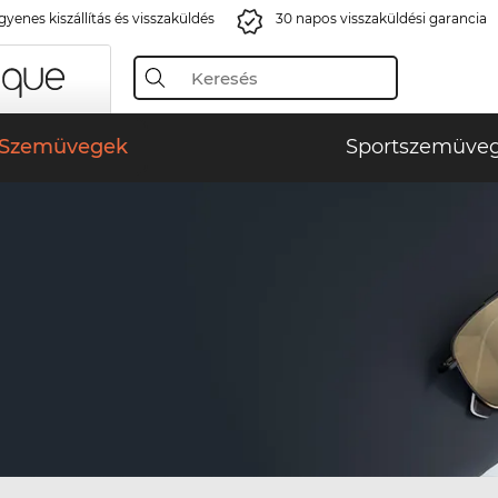
gyenes kiszállítás és visszaküldés
30 napos visszaküldési garancia
Szemüvegek
Sportszemüve