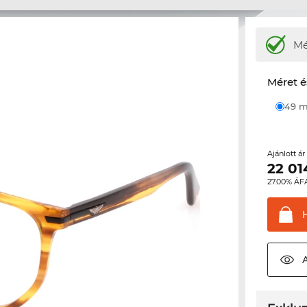
M
Méret é
49
Ajánlott á
22 01
27.00% ÁF