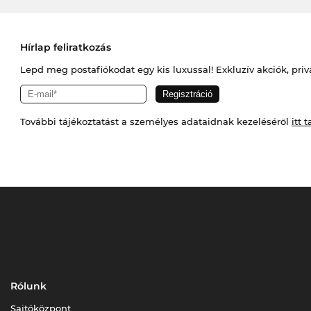
Hírlap feliratkozás
Lepd meg postafiókodat egy kis luxussal! Exkluzív akciók, priv
További tájékoztatást a személyes adataidnak kezeléséről
itt t
Rólunk
Sajtóközpont