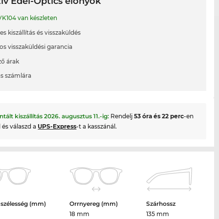
ív Edel-Optics előnyök
K104 van készleten
s kiszállítás és visszaküldés
os visszaküldési garancia
ő árak
ás számlára
ntált kiszállítás
2026. augusztus 11.
-ig:
Rendelj
53 óra és 22 perc
-en
l és válaszd a
UPS-Express
-t a kasszánál.
 szélesség (mm)
Orrnyereg (mm)
Szárhossz
18 mm
135 mm