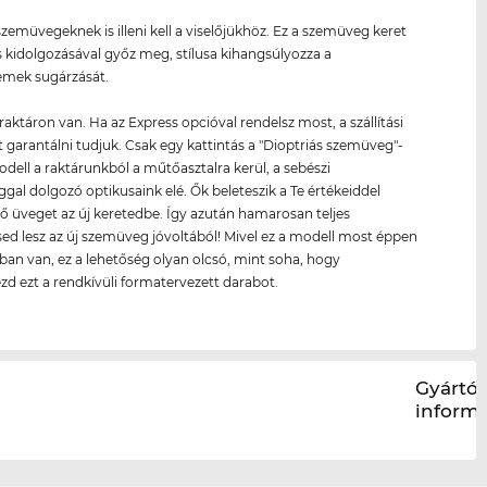
zemüvegeknek is illeni kell a viselőjükhöz. Ez a szemüveg keret
 kidolgozásával győz meg, stílusa kihangsúlyozza a
emek sugárzását.
raktáron van. Ha az Express opcióval rendelsz most, a szállítási
 garantálni tudjuk. Csak egy kattintás a "Dioptriás szemüveg"-
modell a raktárunkból a műtőasztalra kerül, a sebészi
gal dolgozó optikusaink elé. Ők beleteszik a Te értékeiddel
ő üveget az új keretedbe. Így azután hamarosan teljes
sed lesz az új szemüveg jóvoltából! Mivel ez a modell most éppen
sban van, ez a lehetőség olyan olcsó, mint soha, hogy
d ezt a rendkívüli formatervezett darabot.
Gyártói
inform