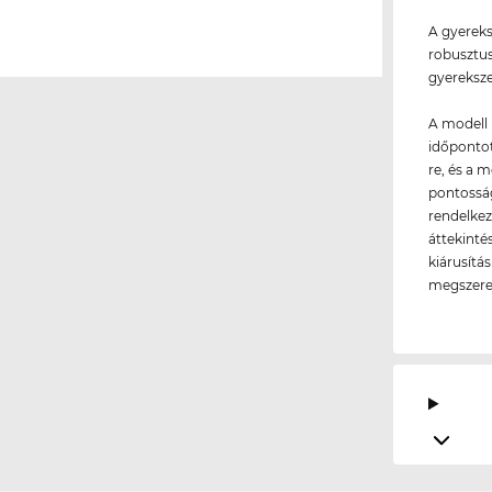
A gyereks
robusztus
gyereksz
A modell 
időpontot
re, és a 
pontosság
rendelkez
áttekinté
kiárusítá
megszerez