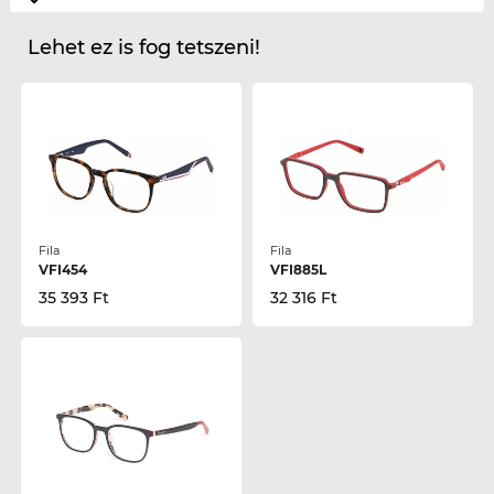
Lehet ez is fog tetszeni!
Fila
Fila
VFI454
VFI885L
35 393 Ft
32 316 Ft