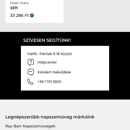
Pepe Jeans
3371
33 286 Ft
SZÍVESEN SEGÍTÜNK!
Hétfő -Péntek 9-18 között
Helpcenter
Kérelem beküldése
+36 1 701 3855
Legnépszerűbb napszemüveg márkáink
Ray-Ban Napszemüvegek