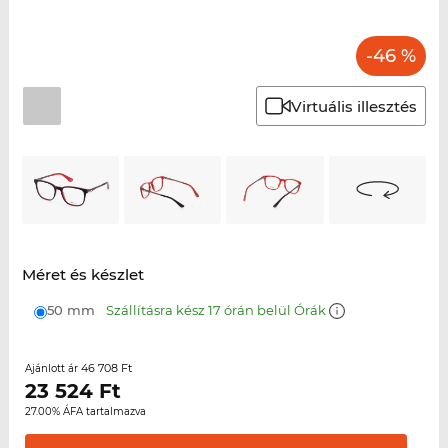
-46 %
Virtuális illesztés
Méret és készlet
50 mm
Szállításra kész 17 órán belül Órák
46 708 Ft
Ajánlott ár
23 524
Ft
27.00% ÁFA tartalmazva