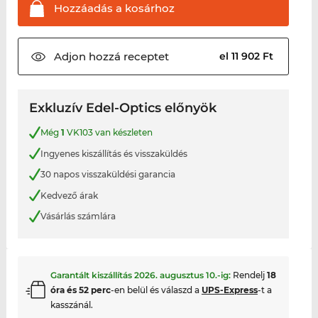
Hozzáadás a
kosárhoz
Adjon hozzá
receptet
el 11 902 Ft
Exkluzív Edel-Optics előnyök
Még
1
VK103 van készleten
Ingyenes kiszállítás és visszaküldés
30 napos visszaküldési garancia
Kedvező árak
Vásárlás számlára
Garantált kiszállítás
2026. augusztus 10.
-ig:
Rendelj
18
óra és 52 perc
-en belül és válaszd a
UPS-Express
-t a
kasszánál.