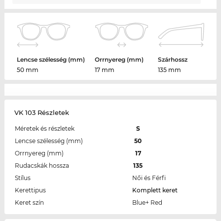
Lencse szélesség (mm)
Orrnyereg (mm)
Szárhossz
50 mm
17 mm
135 mm
VK 103 Részletek
Méretek és részletek
S
Lencse szélesség (mm)
50
Orrnyereg (mm)
17
Rudacskák hossza
135
Stílus
Női és Férfi
Kerettipus
Komplett keret
Keret szín
Blue+ Red