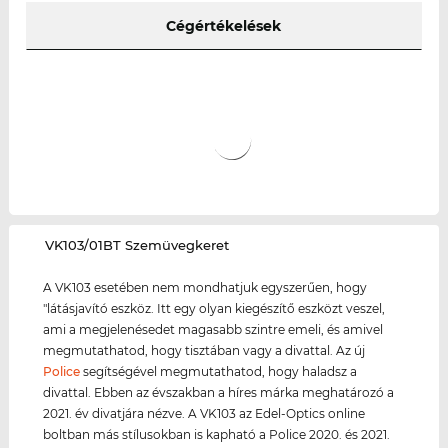
Cégértékelések
‌VK103/01BT Szemüvegkeret
A VK103 esetében nem mondhatjuk egyszerűen, hogy
"látásjavító eszköz. Itt egy olyan kiegészítő eszközt veszel,
ami a megjelenésedet magasabb szintre emeli, és amivel
megmutathatod, hogy tisztában vagy a divattal. Az új
Police
segítségével megmutathatod, hogy haladsz a
divattal. Ebben az évszakban a híres márka meghatározó a
2021. év divatjára nézve. A VK103 az Edel-Optics online
boltban más stílusokban is kapható a Police 2020. és 2021.