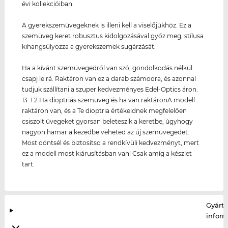
évi kollekcióiban.
A gyerekszemüvegeknek is illeni kell a viselőjükhöz. Ez a
szemüveg keret robusztus kidolgozásával győz meg, stílusa
kihangsúlyozza a gyerekszemek sugárzását.
Ha a kívánt szemüvegedről van szó, gondolkodás nélkül
csapj le rá. Raktáron van ez a darab számodra, és azonnal
tudjuk szállítani a szuper kedvezményes Edel-Optics áron.
13. 1.2 Ha dioptriás szemüveg és ha van raktáronA modell
raktáron van, és a Te dioptria értékeidnek megfelelően
csiszolt üvegeket gyorsan beleteszik a keretbe, úgyhogy
nagyon hamar a kezedbe veheted az új szemüvegedet.
Most döntsél és biztosítsd a rendkívüli kedvezményt, mert
ez a modell most kiárusításban van! Csak amíg a készlet
tart.
Gyártó
infor