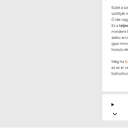
Ezzel a s
szólítják
Ő ide vag
Ez a
telje
mindent k
alakú arc
igazi min
hosszú él
Még ha
K
ez az ár v
biztosíto