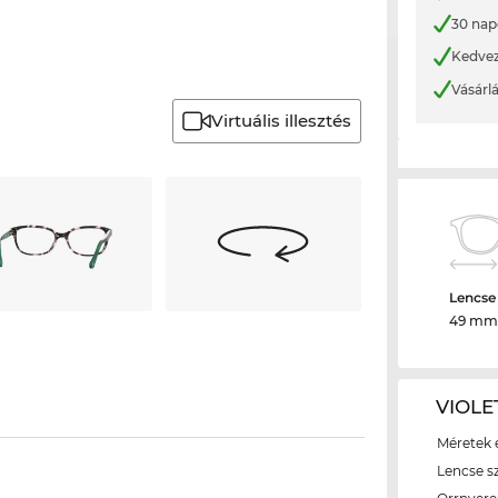
30 nap
Kedvez
Vásárl
Virtuális illesztés
Lencse
49 mm
VIOLE
Méretek é
Lencse s