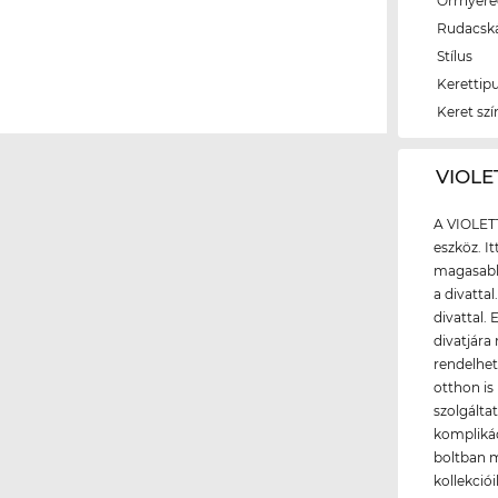
Orrnyer
Rudacsk
Stílus
Kerettip
Keret szí
‌VIOL
A VIOLET
eszköz. I
magasabb 
a divattal
divattal.
divatjára
rendelhe
otthon is
szolgálta
komplikác
boltban m
kollekció