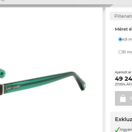
Pillana
Méret é
49
51 
Ajánlott á
49 2
27.00% ÁF
Exkluz
Ingyene