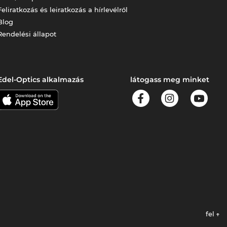
Feliratkozás és leiratkozás a hírlevélről
Blog
Rendelési állapot
Edel-Optics alkalmazás
látogass meg minket
fel