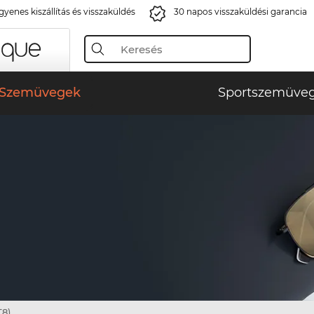
gyenes kiszállítás és visszaküldés
30 napos visszaküldési garancia
Szemüvegek
Sportszemüve
8)