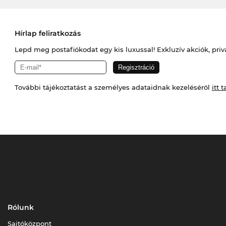
Hírlap feliratkozás
Lepd meg postafiókodat egy kis luxussal! Exkluzív akciók, priv
További tájékoztatást a személyes adataidnak kezeléséről
itt t
Rólunk
Sajtóközpont