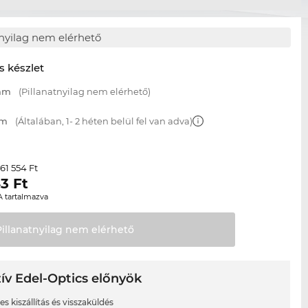
tnyilag nem elérhető
s készlet
 mm
(Pillanatnyilag nem elérhető)
mm
(Általában, 1- 2 héten belül fel van adva)
61 554 Ft
r
43
Ft
A tartalmazva
Pillanatnyilag nem
elérhető
ív Edel-Optics előnyök
s kiszállítás és visszaküldés