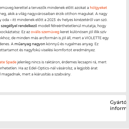
zemüveg kerettel a tervezők mindenek előtt azokat a
hölgyeket
 meg, akik a világ nagyvárosaiban érzik otthon magukat. A nagy
y oda – itt mindenek előtt a 2023. év helyes kinézetéről van szó.
s szegéllyel rendelkező
modell félreérthetetlenül mutatja, hogy
ockáztatsz. Ez az
ovális szemüveg
keret különösen jól illik szív
okhoz, de minden más arcformán is jól áll, mert a VIOLETTE egy
denes. A
műanyag
nagyon
könnyű és rugalmas anyag. Ez
ettartamot és nagyfokú viselési komfortot eredményez.
ate Spade
jelenleg nincs is raktáron, érdemes lecsapni rá, mert
erhetetlen. Ha az Edel-Optics-nál vásárolsz, a legjobb árat
d magadnak, mert a kiárusítás a szabvány.
Gyártói
inform