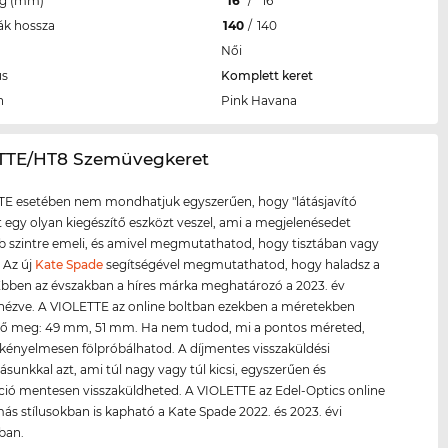
eg (mm)
16
/
16
ák hossza
140
/
140
Női
us
Komplett keret
n
Pink Havana
ETTE/HT8 Szemüvegkeret
TE esetében nem mondhatjuk egyszerűen, hogy "látásjavító
tt egy olyan kiegészítő eszközt veszel, ami a megjelenésedet
szintre emeli, és amivel megmutathatod, hogy tisztában vagy
. Az új
Kate Spade
segítségével megmutathatod, hogy haladsz a
 Ebben az évszakban a híres márka meghatározó a 2023. év
 nézve. A VIOLETTE az online boltban ezekben a méretekben
tő meg: 49 mm, 51 mm. Ha nem tudod, mi a pontos méreted,
 kényelmesen fölpróbálhatod. A díjmentes visszaküldési
tásunkkal azt, ami túl nagy vagy túl kicsi, egyszerűen és
ió mentesen visszaküldheted. A VIOLETTE az Edel-Optics online
ás stílusokban is kapható a Kate Spade 2022. és 2023. évi
iban.