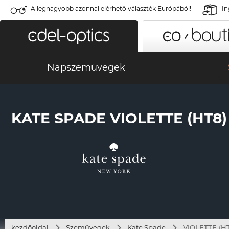
A legnagyobb azonnal elérhető választék Európából!
In
Napszemüvegek
KATE SPADE VIOLETTE (HT8)
kezdőoldal
Szemüvegek
Kate Spade
VIOLETTE (HT