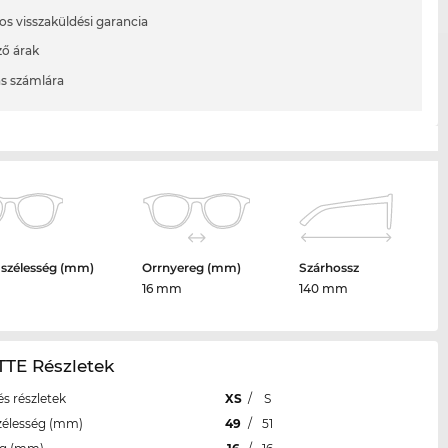
os visszaküldési garancia
ő árak
ás számlára
 szélesség (mm)
Orrnyereg (mm)
Szárhossz
16 mm
140 mm
TTE Részletek
s részletek
XS
/
S
zélesség (mm)
49
/
51