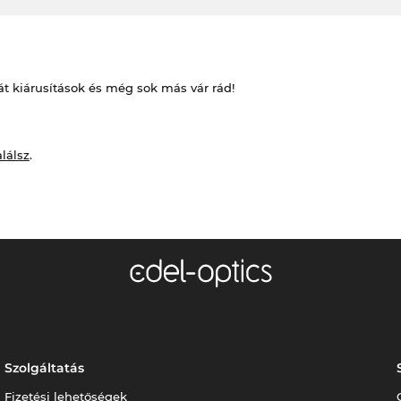
át kiárusítások és még sok más vár rád!
alálsz
.
Szolgáltatás
Fizetési lehetőségek