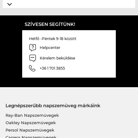
SZÍVESEN SEGÍTÜNK!
Hétfő -Péntek 9-18 között
Helpcenter
Kérelem beküldése
+36 1 701 3855
Legnépszerűbb napszemüveg márkáink
Ray-Ban Napszemüvegek
Oakley Napszemüvegek
Persol Napszemüvegek
Carrera Napszemüvegek