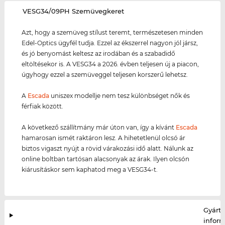
‌VESG34/09PH Szemüvegkeret
Azt, hogy a szemüveg stílust teremt, természetesen minden
Edel-Optics ügyfél tudja. Ezzel az ékszerrel nagyon jól jársz,
és jó benyomást keltesz az irodában és a szabadidő
eltöltésekor is. A VESG34 a 2026. évben teljesen új a piacon,
úgyhogy ezzel a szemüveggel teljesen korszerű lehetsz.
A
Escada
uniszex modellje nem tesz különbséget nők és
férfiak között.
A következő szállítmány már úton van, így a kívánt
Escada
hamarosan ismét raktáron lesz. A hihetetlenül olcsó ár
biztos vigaszt nyújt a rövid várakozási idő alatt. Nálunk az
online boltban tartósan alacsonyak az árak. Ilyen olcsón
kiárusításkor sem kaphatod meg a VESG34-t.
Gyártó
infor