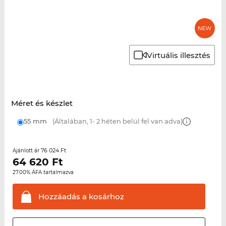
Virtuális illesztés
Méret és készlet
55 mm
(Általában, 1- 2 héten belül fel van adva)
76 024 Ft
Ajánlott ár
64 620
Ft
27.00% ÁFA tartalmazva
Hozzáadás a
kosárhoz