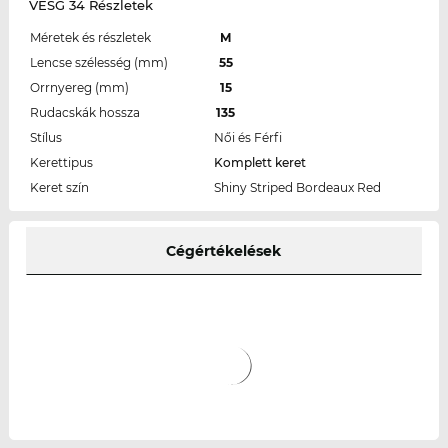
VESG 34 Részletek
Méretek és részletek
M
Lencse szélesség (mm)
55
Orrnyereg (mm)
15
Rudacskák hossza
135
Stílus
Női és Férfi
Kerettipus
Komplett keret
Keret szín
Shiny Striped Bordeaux Red
Cégértékelések