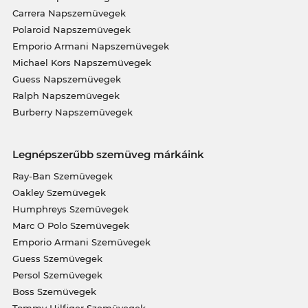
Carrera Napszemüvegek
Polaroid Napszemüvegek
Emporio Armani Napszemüvegek
Michael Kors Napszemüvegek
Guess Napszemüvegek
Ralph Napszemüvegek
Burberry Napszemüvegek
Legnépszerűbb szemüveg márkáink
Ray-Ban Szemüvegek
Oakley Szemüvegek
Humphreys Szemüvegek
Marc O Polo Szemüvegek
Emporio Armani Szemüvegek
Guess Szemüvegek
Persol Szemüvegek
Boss Szemüvegek
Tommy Hilfiger Szemüvegek