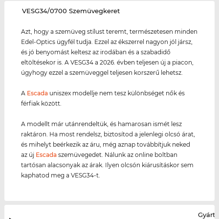
‌VESG34/0700 Szemüvegkeret
Azt, hogy a szemüveg stílust teremt, természetesen minden
Edel-Optics ügyfél tudja. Ezzel az ékszerrel nagyon jól jársz,
és jó benyomást keltesz az irodában és a szabadidő
eltöltésekor is. A VESG34 a 2026. évben teljesen új a piacon,
úgyhogy ezzel a szemüveggel teljesen korszerű lehetsz.
A
Escada
uniszex modellje nem tesz különbséget nők és
férfiak között.
A modellt már utánrendeltük, és hamarosan ismét lesz
raktáron. Ha most rendelsz, biztosítod a jelenlegi olcsó árat,
és mihelyt beérkezik az áru, még aznap továbbítjuk neked
az új
Escada
szemüvegedet. Nálunk az online boltban
tartósan alacsonyak az árak. Ilyen olcsón kiárusításkor sem
kaphatod meg a VESG34-t.
Gyártó