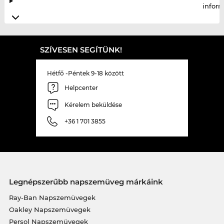
infor
SZÍVESEN SEGÍTÜNK!
Hétfő -Péntek 9-18 között
Helpcenter
Kérelem beküldése
+36 1 701 3855
Legnépszerűbb napszemüveg márkáink
Ray-Ban Napszemüvegek
Oakley Napszemüvegek
Persol Napszemüvegek