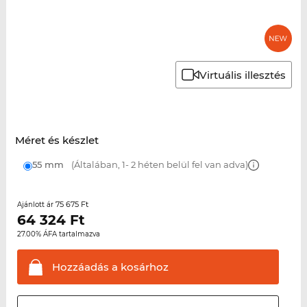
Virtuális illesztés
Méret és készlet
55 mm
(Általában, 1- 2 héten belül fel van adva)
75 675 Ft
Ajánlott ár
64 324
Ft
27.00% ÁFA tartalmazva
Hozzáadás a
kosárhoz