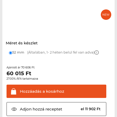
Méret és készlet
52 mm
(Általában, 1- 2 héten belül fel van adva)
70 606 Ft
Ajánlott ár
60 015
Ft
27.00% ÁFA tartalmazva
Hozzáadás a
kosárhoz
Adjon hozzá
receptet
el 11 902 Ft