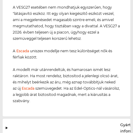
A VESG27 esetében nem mondhatjuk egyszerűen, hogy
"látásjavító eszköz. Itt egy olyan kiegészítő eszközt veszel,
ami a megjelenésedet magasabb szintre emeli, és amivel
megmutathatod, hogy tisztában vagy a divattal. A VESG27 a
2026. évben teljesen új a piacon, úgyhogy ezzel a
szemüveggel teljesen korszerű lehetsz.
A
Escada
uniszex modellje nem tesz különbséget nők és
férfiak között.
A modellt már utánrendeltük, és hamarosan ismét lesz
raktáron. Ha most rendelsz, biztosítod a jelenlegi olcsó árat,
és mihelyt beérkezik az áru, még aznap továbbítjuk neked
az új
Escada
szemüvegedet. Ha az Edel-Optics-nál vásárolsz,
a legjobb árat biztosítod magadnak, mert a kiárusítás a
szabvány.
Gyártó
infor