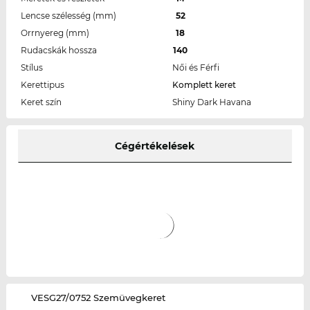
Lencse szélesség (mm)
52
Orrnyereg (mm)
18
Rudacskák hossza
140
Stílus
Női és Férfi
Kerettipus
Komplett keret
Keret szín
Shiny Dark Havana
Cégértékelések
‌VESG27/0752 Szemüvegkeret