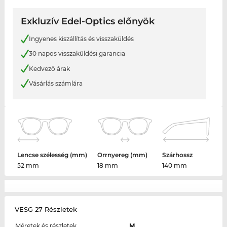
Exkluzív Edel-Optics előnyök
Ingyenes kiszállítás és visszaküldés
30 napos visszaküldési garancia
Kedvező árak
Vásárlás számlára
Lencse szélesség (mm)
Orrnyereg (mm)
Szárhossz
52 mm
18 mm
140 mm
VESG 27 Részletek
Méretek és részletek
M