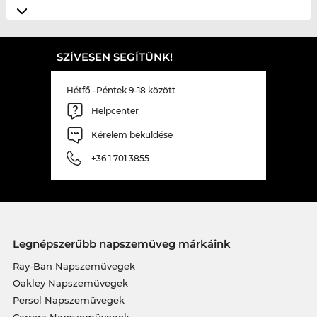
SZÍVESEN SEGÍTÜNK!
Hétfő -Péntek 9-18 között
Helpcenter
Kérelem beküldése
+36 1 701 3855
Legnépszerűbb napszemüveg márkáink
Ray-Ban Napszemüvegek
Oakley Napszemüvegek
Persol Napszemüvegek
Carrera Napszemüvegek