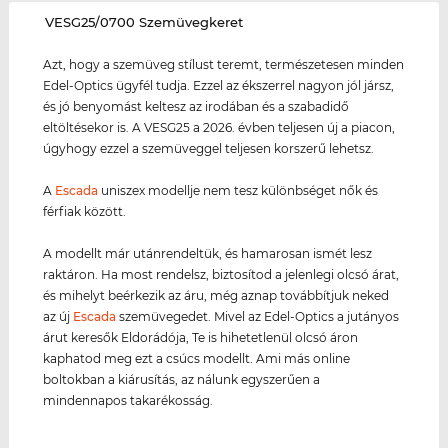
‌VESG25/0700 Szemüvegkeret
Azt, hogy a szemüveg stílust teremt, természetesen minden
Edel-Optics ügyfél tudja. Ezzel az ékszerrel nagyon jól jársz,
és jó benyomást keltesz az irodában és a szabadidő
eltöltésekor is. A VESG25 a 2026. évben teljesen új a piacon,
úgyhogy ezzel a szemüveggel teljesen korszerű lehetsz.
A
Escada
uniszex modellje nem tesz különbséget nők és
férfiak között.
A modellt már utánrendeltük, és hamarosan ismét lesz
raktáron. Ha most rendelsz, biztosítod a jelenlegi olcsó árat,
és mihelyt beérkezik az áru, még aznap továbbítjuk neked
az új
Escada
szemüvegedet. Mivel az Edel-Optics a jutányos
árut keresők Eldorádója, Te is hihetetlenül olcsó áron
kaphatod meg ezt a csúcs modellt. Ami más online
boltokban a kiárusítás, az nálunk egyszerűen a
mindennapos takarékosság.