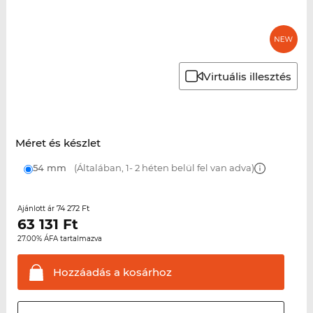
Virtuális illesztés
Méret és készlet
54 mm
(Általában, 1- 2 héten belül fel van adva)
74 272 Ft
Ajánlott ár
63 131
Ft
27.00% ÁFA tartalmazva
Hozzáadás a
kosárhoz