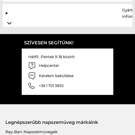
Gyártó
infor
SZÍVESEN SEGÍTÜNK!
Hétfő -Péntek 9-18 között
Helpcenter
Kérelem beküldése
+36 1 701 3855
Legnépszerűbb napszemüveg márkáink
Ray-Ban Napszemüvegek