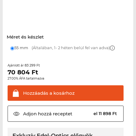
Méret és készlet
55 mm
(Általában, 1- 2 héten belül fel van adva)
83 299 Ft
Ajánlott ár
70 804
Ft
27.00% ÁFA tartalmazva
Hozzáadás a
kosárhoz
Adjon hozzá
receptet
el 11 898 Ft
Exkluzív Edel-Optics előnyök