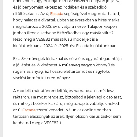
Edel-Optics ügyfél tudja. Ezzel az ékszerrel nagyon jól jársz,
és jó benyomást keltesz az irodában és a szabadidő
eltöltésekor is. Az új
Escada
segítségével megmutathatod,
hogy haladsz a divattal. Ebben az évszakban a híres márka
meghatározó a 2025. év divatjára nézve. Tulajdonképpen
jobban illene a kedvenc öltözékedhez egy másik stílus?
Nézd meg a VESE82 más stílusú modelljeit is a
kínálatunkban a 2024. és 2025. évi Escada kínálatunkban.
Ez a Szemüvegek férfiaknál és nőknél is egyaránt garantálja
a jó látást és jó kinézetet.A
műanyag
nagyon
könnyű és
rugalmas anyag. Ez hosszú élettartamot és nagyfokú
viselési komfortot eredményez.
A modellt már utánrendeltük, és hamarosan ismét lesz
raktáron. Ha most rendelsz, biztosítod a jelenlegi olcsó árat,
és mihelyt beérkezik az áru, még aznap továbbítjuk neked
az új
Escada
szemüvegedet. Nálunk az online boltban
tartósan alacsonyak az árak. Ilyen olcsón kiárusításkor sem
kaphatod meg a VESE82-t.