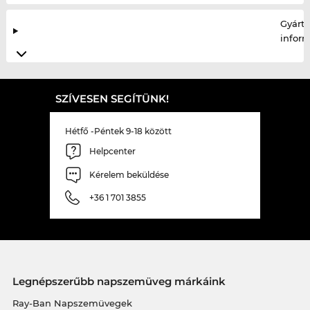
Gyártó
infor
SZÍVESEN SEGÍTÜNK!
Hétfő -Péntek 9-18 között
Helpcenter
Kérelem beküldése
+36 1 701 3855
Legnépszerűbb napszemüveg márkáink
Ray-Ban Napszemüvegek