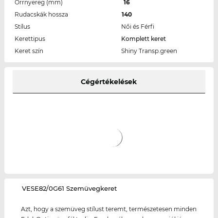
Orrnyereg (mm)
16
Rudacskák hossza
140
Stílus
Női és Férfi
Kerettipus
Komplett keret
Keret szín
Shiny Transp.green
Cégértékelések
‌VESE82/0G61 Szemüvegkeret
Azt, hogy a szemüveg stílust teremt, természetesen minden