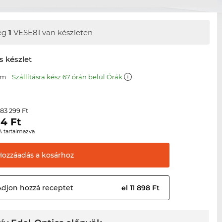
ég
1
VESE81 van készleten
s készlet
mm
Szállításra kész 67 órán belül Órák
83 299 Ft
r
04
Ft
A tartalmazva
Hozzáadás a
kosárhoz
Adjon hozzá
receptet
el 11 898 Ft