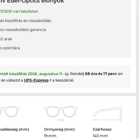
ív Edel-Optics előnyök
ESE81 van készleten
s kiszállítás és visszaküldés
os visszaküldési garancia
ő árak
ás számlára
ntált kiszállítás
2026. augusztus 11.
-ig:
Rendelj
68 óra és 17 perc
-en
l és válaszd a
UPS-Express
-t a kasszánál.
 szélesség (mm)
Orrnyereg (mm)
Szárhossz
19 mm
140 mm