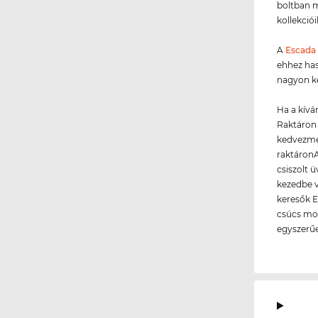
boltban m
kollekció
A
Escada
ehhez ha
nagyon ké
Ha a kívá
Raktáron 
kedvezmén
raktáronA
csiszolt 
kezedbe v
keresők E
csúcs mod
egyszerű