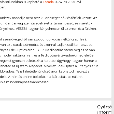
ás stílusokban is kapható a
Escada
2024. és 2025. évi
iban.
uniszex modellje nem tesz különbséget nők és férfiak között. Az
sonló
műanyag
szemüvegek élettartama hosszú, és viseletük
nyelmes. VESE81 nagyon kényelmesen ül az orron és a füleken.
nt szemüvegedről van szó, gondolkodás nélkül csapj le rá.
van ez a darab számodra, és azonnal tudjuk szállítani a szuper
yes Edel-Optics áron. 13. 1.2 Ha dioptriás szemüveg és ha van
 modell raktáron van, és a Te dioptria értékeidnek megfelelően
üvegeket gyorsan beleteszik a keretbe, úgyhogy nagyon hamar a
eheted az új szemüvegedet. Mivel az Edel-Optics a jutányos árut
ldorádója, Te is hihetetlenül olcsó áron kaphatod meg ezt a
ellt. Ami más online boltokban a kiárusítás, az nálunk
en a mindennapos takarékosság.
Gyártói
inform