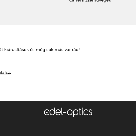
át kiárusítások és még sok más vár rád!
alálsz
.