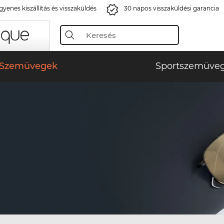
gyenes kiszállítás és visszaküldés
30 napos visszaküldési garancia
Szemüvegek
Sportszemüve