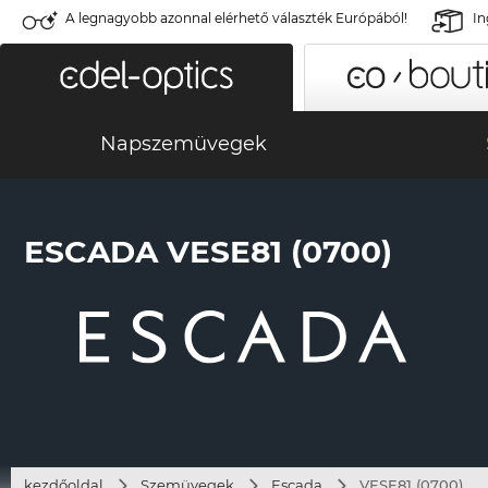
A legnagyobb azonnal elérhető választék Európából!
In
Napszemüvegek
ESCADA VESE81 (0700)
kezdőoldal
Szemüvegek
Escada
VESE81 (0700)