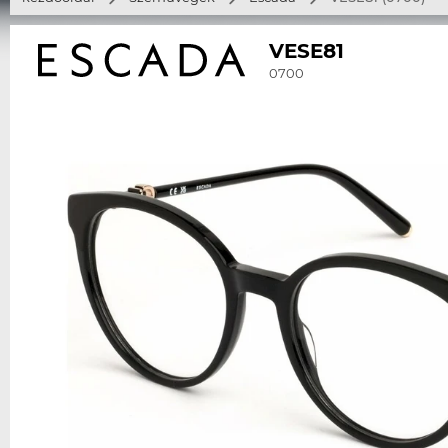
VESE81
0700