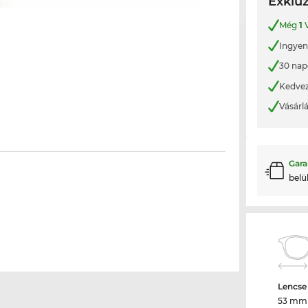
Exkluz
Még
1
V
Ingyene
30 nap
Kedvez
Vásárl
Gara
belü
Lencse
53 mm