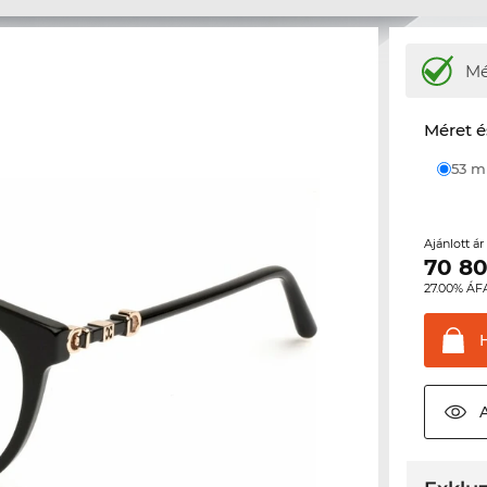
M
Méret é
53 
Ajánlott á
70 8
27.00% ÁF