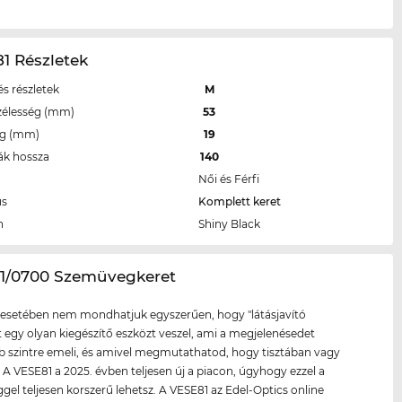
1 Részletek
s részletek
M
zélesség (mm)
53
eg (mm)
19
ák hossza
140
Női és Férfi
us
Komplett keret
n
Shiny Black
81/0700 Szemüvegkeret
esetében nem mondhatjuk egyszerűen, hogy "látásjavító
tt egy olyan kiegészítő eszközt veszel, ami a megjelenésedet
szintre emeli, és amivel megmutathatod, hogy tisztában vagy
l. A VESE81 a 2025. évben teljesen új a piacon, úgyhogy ezzel a
el teljesen korszerű lehetsz. A VESE81 az Edel-Optics online