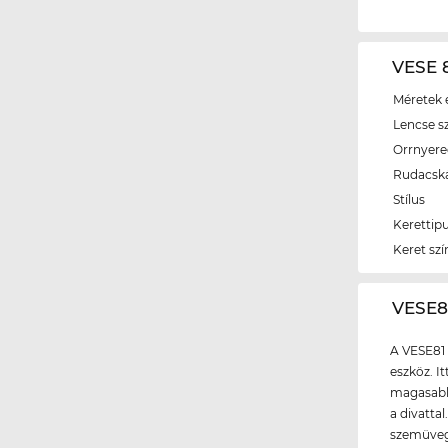
VESE 8
Méretek é
Lencse s
Orrnyer
Rudacsk
Stílus
Kerettip
Keret szí
‌VESE
A VESE81 
eszköz. I
magasabb 
a divatta
szemüvegg