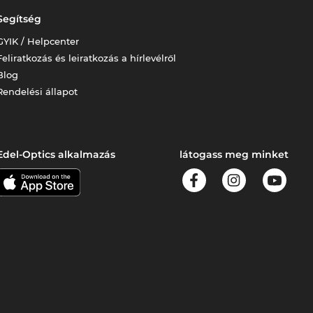
Segítség
GYIK / Helpcenter
Feliratkozás és leiratkozás a hírlevélről
Blog
Rendelési állapot
Edel-Optics alkalmazás
látogass meg minket