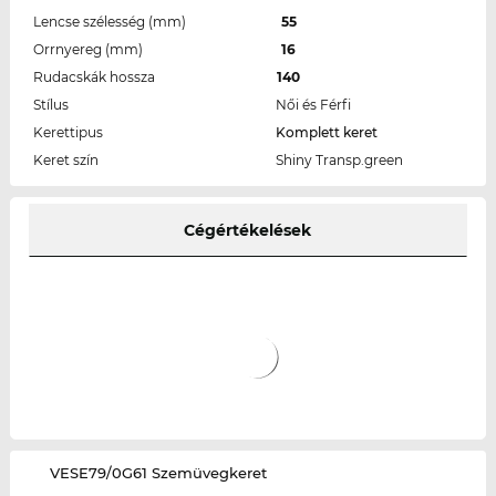
Lencse szélesség (mm)
55
Orrnyereg (mm)
16
Rudacskák hossza
140
Stílus
Női és Férfi
Kerettipus
Komplett keret
Keret szín
Shiny Transp.green
Cégértékelések
‌VESE79/0G61 Szemüvegkeret