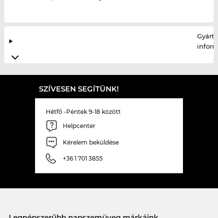
Gyártó
infor
SZÍVESEN SEGÍTÜNK!
Hétfő -Péntek 9-18 között
Helpcenter
Kérelem beküldése
+36 1 701 3855
Legnépszerűbb napszemüveg márkáink