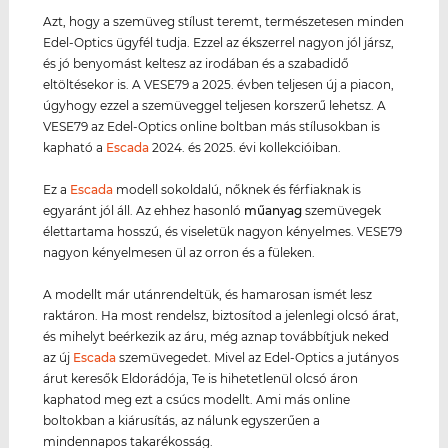
Azt, hogy a szemüveg stílust teremt, természetesen minden
Edel-Optics ügyfél tudja. Ezzel az ékszerrel nagyon jól jársz,
és jó benyomást keltesz az irodában és a szabadidő
eltöltésekor is. A VESE79 a 2025. évben teljesen új a piacon,
úgyhogy ezzel a szemüveggel teljesen korszerű lehetsz. A
VESE79 az Edel-Optics online boltban más stílusokban is
kapható a
Escada
2024. és 2025. évi kollekcióiban.
Ez a
Escada
modell sokoldalú, nőknek és férfiaknak is
egyaránt jól áll. Az ehhez hasonló
műanyag
szemüvegek
élettartama hosszú, és viseletük nagyon kényelmes. VESE79
nagyon kényelmesen ül az orron és a füleken.
A modellt már utánrendeltük, és hamarosan ismét lesz
raktáron. Ha most rendelsz, biztosítod a jelenlegi olcsó árat,
és mihelyt beérkezik az áru, még aznap továbbítjuk neked
az új
Escada
szemüvegedet. Mivel az Edel-Optics a jutányos
árut keresők Eldorádója, Te is hihetetlenül olcsó áron
kaphatod meg ezt a csúcs modellt. Ami más online
boltokban a kiárusítás, az nálunk egyszerűen a
mindennapos takarékosság.