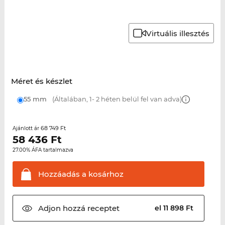
Virtuális illesztés
Méret és készlet
55 mm
(Általában, 1- 2 héten belül fel van adva)
68 749 Ft
Ajánlott ár
58 436
Ft
27.00% ÁFA tartalmazva
Hozzáadás a
kosárhoz
Adjon hozzá
receptet
el 11 898 Ft