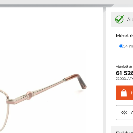
Ál
Méret é
54
Ajánlott á
61 52
27.00% ÁF