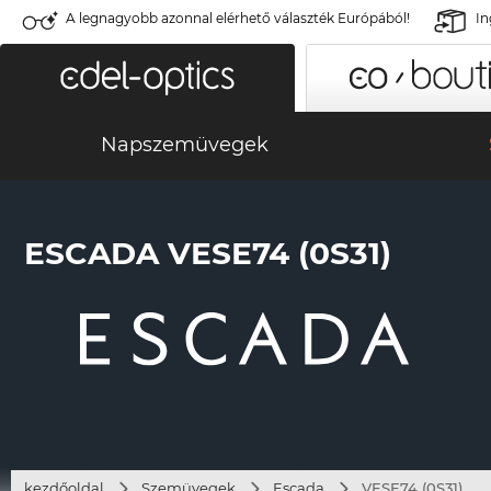
A legnagyobb azonnal elérhető választék Európából!
In
Napszemüvegek
ESCADA VESE74 (0S31)
kezdőoldal
Szemüvegek
Escada
VESE74 (0S31)