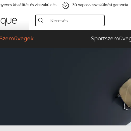
gyenes kiszállítás és visszaküldés
30 napos visszaküldési garancia
Szemüvegek
Sportszemüve