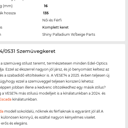
eg (mm)
16
ák hossza
135
Női és Férfi
us
Komplett keret
n
Shiny Palladium W/beige Parts
74/0S31 Szemüvegkeret
 a szemüveg stílust teremt, természetesen minden Edel-Optics
ja. Ezzel az ékszerrel nagyon jól jársz, és jó benyomást keltesz az
és a szabadidő eltöltésekor is. A VESE74 a 2025. évben teljesen új
 úgyhogy ezzel a szemüveggel teljesen korszerű lehetsz.
éppen jobban illene a kedvenc öltözékedhez egy másik stílus?
a VESE74 más stílusú modelljeit is a kínálatunkban a 2024. és
Escada
kínálatunkban.
da
modell sokoldalú, nőknek és férfiaknak is egyaránt jól áll.A
t
különösen könnyű, és ezáltal nagyon kényelmes viselet.
 erős és elegáns.