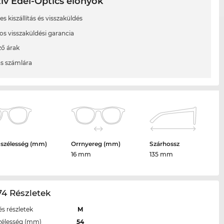
ív Edel-Optics előnyök
s kiszállítás és visszaküldés
os visszaküldési garancia
ő árak
ás számlára
 szélesség (mm)
Orrnyereg (mm)
Szárhossz
16 mm
135 mm
4 Részletek
s részletek
M
zélesség (mm)
54