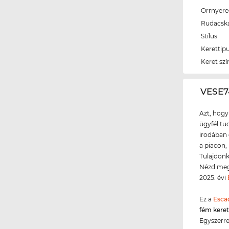
Orrnyer
Rudacsk
Stílus
Kerettip
Keret szí
‌VESE
Azt, hogy
ügyfél tud
irodában 
a piacon,
Tulajdonk
Nézd meg 
2025. évi
Ez a
Esca
fém kere
Egyszerre