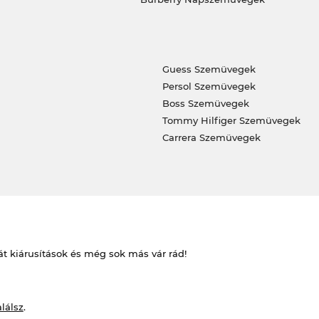
Guess Szemüvegek
Persol Szemüvegek
Boss Szemüvegek
Tommy Hilfiger Szemüvegek
Carrera Szemüvegek
át kiárusítások és még sok más vár rád!
alálsz
.