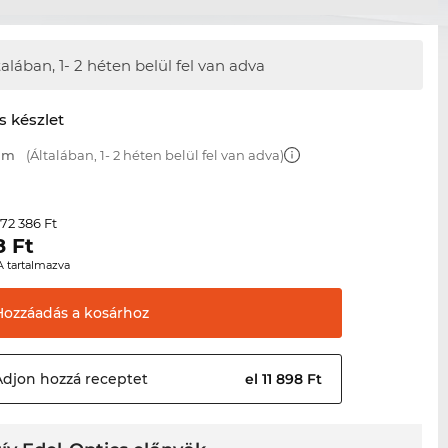
talában,
1- 2 héten belül fel van adva
s készlet
 mm
(Általában, 1- 2 héten belül fel van adva)
72 386 Ft
r
8
Ft
A tartalmazva
Hozzáadás a
kosárhoz
Adjon hozzá
receptet
el 11 898 Ft