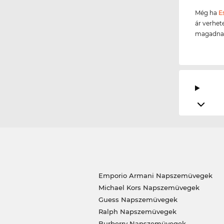
Még ha
E
ár verhete
magadnak,
Emporio Armani Napszemüvegek
Michael Kors Napszemüvegek
Guess Napszemüvegek
Ralph Napszemüvegek
Burberry Napszemüvegek