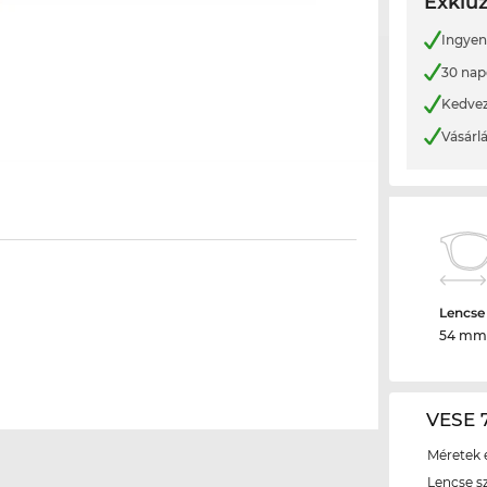
Exkluz
Ingyene
30 nap
Kedvez
Vásárl
Lencse
54 mm
VESE 7
Méretek é
Lencse s