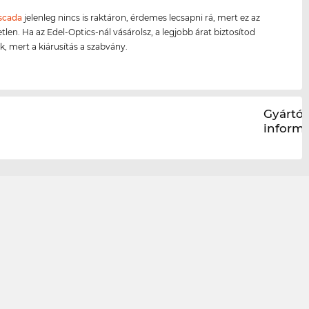
scada
jelenleg nincs is raktáron, érdemes lecsapni rá, mert ez az
tlen. Ha az Edel-Optics-nál vásárolsz, a legjobb árat biztosítod
 mert a kiárusítás a szabvány.
Gyártói
inform