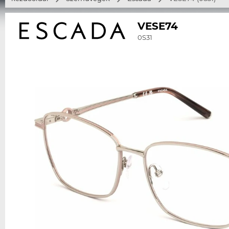
VESE74
0S31