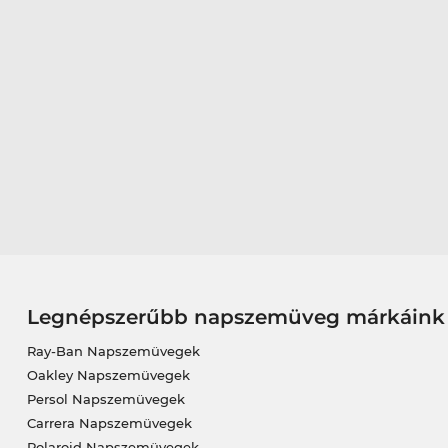
Legnépszerűbb napszemüveg márkáink
Ray-Ban Napszemüvegek
Oakley Napszemüvegek
Persol Napszemüvegek
Carrera Napszemüvegek
Polaroid Napszemüvegek