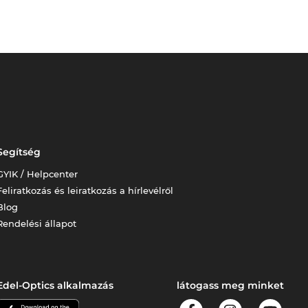
Segítség
GYIK / Helpcenter
Feliratkozás és leiratkozás a hírlevélről
Blog
Rendelési állapot
Edel-Optics alkalmazás
látogass meg minket