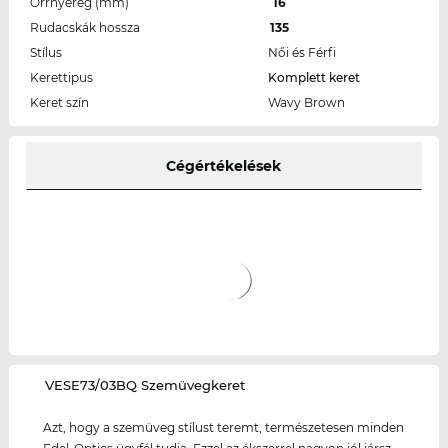
Orrnyereg (mm)
16
Rudacskák hossza
135
Stílus
Női és Férfi
Kerettipus
Komplett keret
Keret szín
Wavy Brown
Cégértékelések
‌VESE73/03BQ Szemüvegkeret
Azt, hogy a szemüveg stílust teremt, természetesen minden