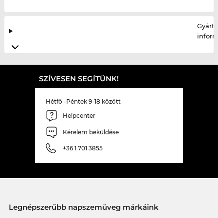
Gyártó
infor
SZÍVESEN SEGÍTÜNK!
Hétfő -Péntek 9-18 között
Helpcenter
Kérelem beküldése
+36 1 701 3855
Legnépszerűbb napszemüveg márkáink