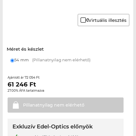
Virtuális illesztés
Méret és készlet
54 mm
(Pillanatnyilag nem elérhető)
72 054 Ft
Ajánlott ár
61 246
Ft
27.00% ÁFA tartalmazva
Pillanatnyilag nem
elérhető
Exkluzív Edel-Optics előnyök