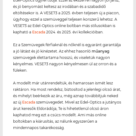
Edel-Optics ügyfél tudja. Ezzel az ékszerrel nagyon jól jársz,
és jó benyomást keltesz az irodában és a szabadidő
eltöltésekor is. A VESE73 a 2025. évben teljesen új a piacon,
úgyhogy ezzel a szemüveggel teljesen korszerű lehetsz. A
VESE73 az Edel-Optics online boltban más stílusokban is
kapható a
Escada
2024. és 2025. évi kollekcióiban.
Ez a Szemüvegek férfiaknál és nőknél is egyaránt garantálja
a jó látást és jó kinézetet. Az ehhez hasonló
műanyag
szemüvegek élettartama hosszú, és viseletük nagyon
kényelmes. VESE73 nagyon kényelmesen ül az orron és a
füleken.
A modellt már utánrendeltük, és hamarosan ismét lesz
raktáron. Ha most rendelsz, biztosítod a jelenlegi olcsó árat,
és mihelyt beérkezik az áru, még aznap továbbítjuk neked
az új
Escada
szemüvegedet. Mivel az Edel-Optics a jutányos
árut keresők Eldorádója, Te is hihetetlenül olcsó áron
kaphatod meg ezt a csúcs modellt. Ami más online
boltokban a kiárusítás, az nálunk egyszerűen a
mindennapos takarékosság.