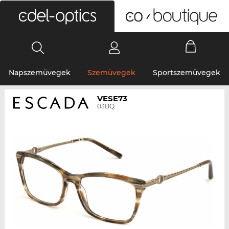
0
Napszemüvegek
Szemüvegek
Sportszemüvegek
VESE73
03BQ