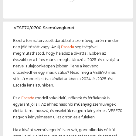
‌VESE70/0700 Szemüvegkeret
Ezzel a formatervezett darabbal a szemüveg terén minden
nap jólöltözött vagy. Az új
Escada
segítségével
megmutathatod, hogy haladsz a divattal. Ebben az
évszakban a híres márka meghatározó a 2025. év divatjára
nézve. Tulajdonképpen jobban illene a kedvenc
öltözékedhez egy másik stílus? Nézd meg a VESE70 más
stílusú modelljeit is a kínálatunkban a 2024. és 2025. évi
Escada kínálatunkban.
Ez a
Escada
modell sokoldalú, nőknek és férfiaknak is
egyaránt jól áll. Az ehhez hasonló
műanyag
szemüvegek
élettartama hosszú, és viseletük nagyon kényelmes. VESE70
nagyon kényelmesen ül az orron és a füleken.
Ha a kívánt szemüvegedről van szó, gondolkodás nélkül