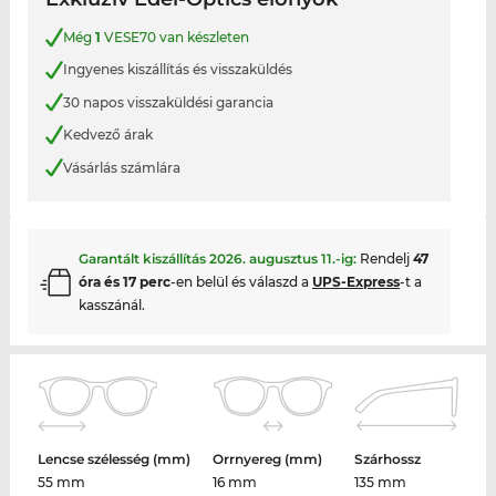
Még
1
VESE70 van készleten
Ingyenes kiszállítás és visszaküldés
30 napos visszaküldési garancia
Kedvező árak
Vásárlás számlára
Garantált kiszállítás
2026. augusztus 11.
-ig:
Rendelj
47
óra és 17 perc
-en belül és válaszd a
UPS-Express
-t a
kasszánál.
Lencse szélesség (mm)
Orrnyereg (mm)
Szárhossz
55 mm
16 mm
135 mm