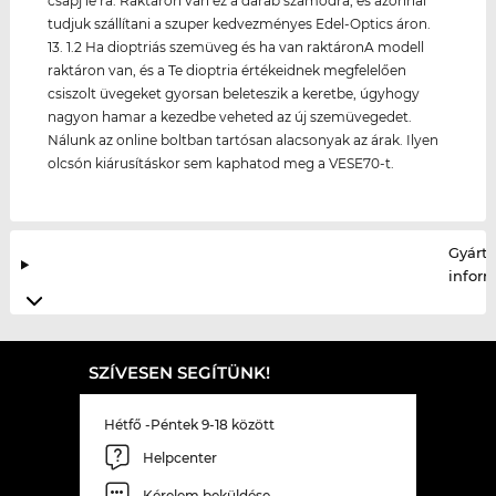
csapj le rá. Raktáron van ez a darab számodra, és azonnal
tudjuk szállítani a szuper kedvezményes Edel-Optics áron.
13. 1.2 Ha dioptriás szemüveg és ha van raktáronA modell
raktáron van, és a Te dioptria értékeidnek megfelelően
csiszolt üvegeket gyorsan beleteszik a keretbe, úgyhogy
nagyon hamar a kezedbe veheted az új szemüvegedet.
Nálunk az online boltban tartósan alacsonyak az árak. Ilyen
olcsón kiárusításkor sem kaphatod meg a VESE70-t.
Gyártó
infor
SZÍVESEN SEGÍTÜNK!
Hétfő -Péntek 9-18 között
Helpcenter
Kérelem beküldése