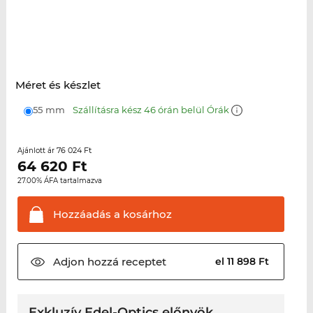
Méret és készlet
55 mm
Szállításra kész 46 órán belül Órák
76 024 Ft
Ajánlott ár
64 620
Ft
27.00% ÁFA tartalmazva
Hozzáadás a
kosárhoz
Adjon hozzá
receptet
el 11 898 Ft
Exkluzív Edel-Optics előnyök