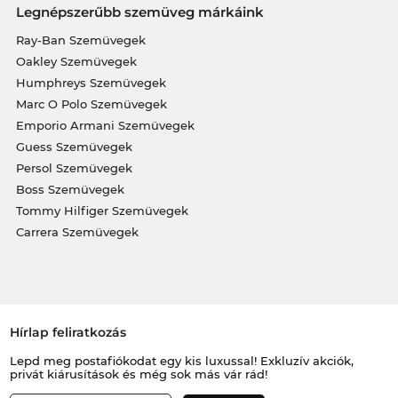
Legnépszerűbb szemüveg márkáink
Ray-Ban Szemüvegek
Oakley Szemüvegek
Humphreys Szemüvegek
Marc O Polo Szemüvegek
Emporio Armani Szemüvegek
Guess Szemüvegek
Persol Szemüvegek
Boss Szemüvegek
Tommy Hilfiger Szemüvegek
Carrera Szemüvegek
Hírlap feliratkozás
Lepd meg postafiókodat egy kis luxussal! Exkluzív akciók,
privát kiárusítások és még sok más vár rád!