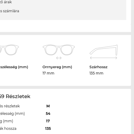
ő árak
ás számlára
 szélesség (mm)
Orrnyereg (mm)
Szárhossz
17 mm
135 mm
9 Részletek
s részletek
M
zélesség (mm)
54
eg (mm)
17
ák hossza
135