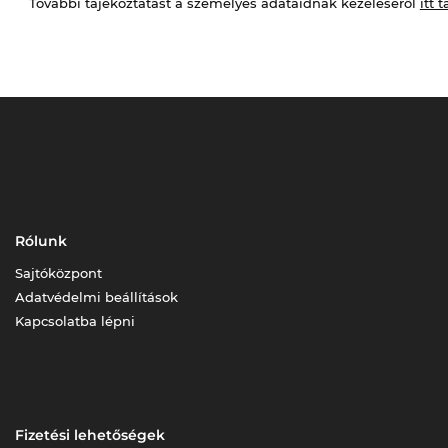
További tájékoztatást a személyes adataidnak kezeléséről
itt t
Rólunk
Sajtóközpont
Adatvédelmi beállítások
Kapcsolatba lépni
Fizetési lehetőségek