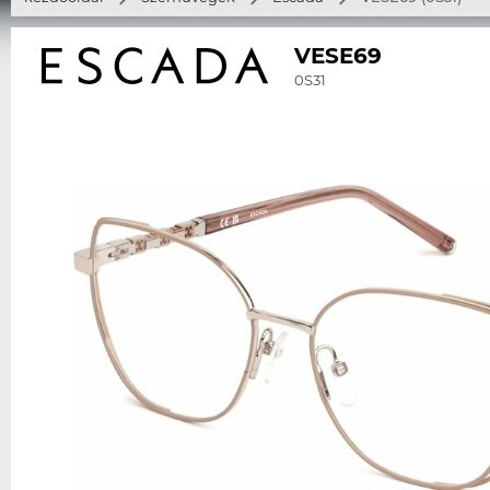
VESE69
0S31