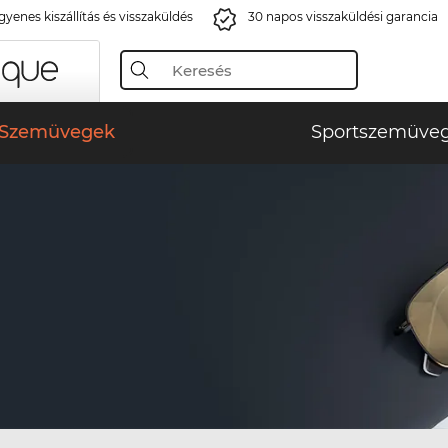
gyenes kiszállítás és visszaküldés
30 napos visszaküldési garancia
Szemüvegek
Sportszemüve