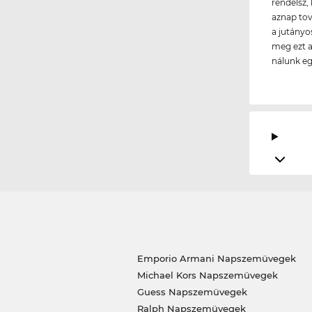
rendelsz, 
aznap tov
a jutányo
meg ezt a
nálunk e
Emporio Armani Napszemüvegek
Michael Kors Napszemüvegek
Guess Napszemüvegek
Ralph Napszemüvegek