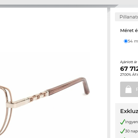
Pillana
Méret é
54
Ajánlott á
67 71
27.00% ÁF
Exkluz
Ingyene
30 nap