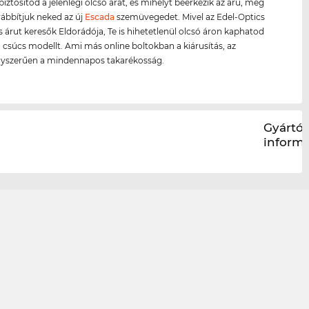
biztosítod a jelenlegi olcsó árat, és mihelyt beérkezik az áru, még
ábbítjuk neked az új
Escada
szemüvegedet. Mivel az Edel-Optics
s árut keresők Eldorádója, Te is hihetetlenül olcsó áron kaphatod
 csúcs modellt. Ami más online boltokban a kiárusítás, az
gyszerűen a mindennapos takarékosság.
Gyártói
inform