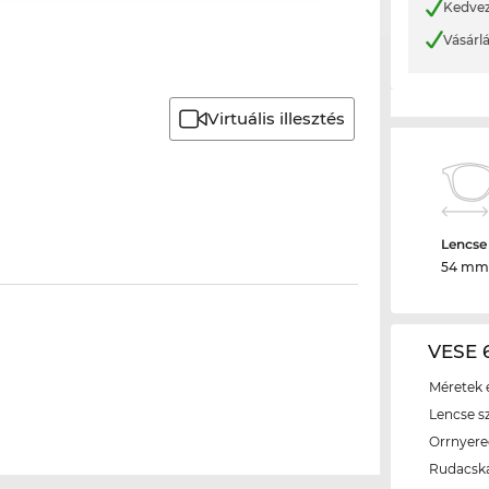
Kedvez
Vásárl
Virtuális illesztés
Lencse
54 mm
VESE 6
Méretek é
Lencse s
Orrnyer
Rudacsk