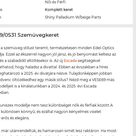
Női és Férfi
us
Komplett keret
n
Shiny Palladium W/beige Parts
69/0S31 Szemüvegkeret
 a szemüveg stílust teremt, természetesen minden Edel-Optics
ja. Ezzel az ékszerrel nagyon jól jársz, és jó benyomást keltesz az
és a szabadidő eltöltésekor is. Az új
Escada
segítségével
atod, hogy haladsz a divattal. Ebben az évszakban a híres
határozó a 2025. év divatjára nézve. Tulajdonképpen jobban
kedvenc öltözékedhez egy másik stílus? Nézd meg a VESE69 más
delljeit is a kínálatunkban a 2024. és 2025. évi Escada
kban.
uniszex modellje nem tesz különbséget nők és férfiak között.A
t
különösen könnyű, és ezáltal nagyon kényelmes viselet.
 erős és elegáns.
 már utánrendeltük, és hamarosan ismét lesz raktáron. Ha most