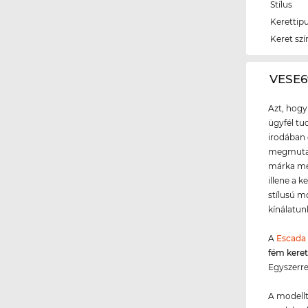
Stílus
Kerettip
Keret szí
‌VESE
Azt, hogy
ügyfél tud
irodában 
megmutath
márka meg
illene a 
stílusú mo
kínálatun
A
Escada
fém kere
Egyszerre
A modellt