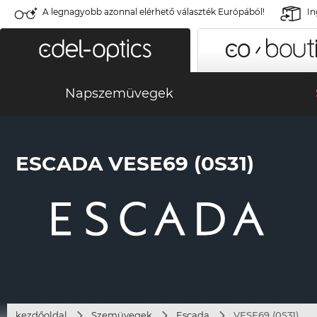
A legnagyobb azonnal elérhető választék Európából!
In
Napszemüvegek
ESCADA VESE69 (0S31)
kezdőoldal
Szemüvegek
Escada
VESE69 (0S31)