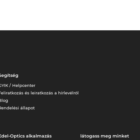
Segítség
GYIK / Helpcenter
Feliratkozás és leiratkozás a hírlevélről
Blog
Rendelési állapot
Edel-Optics alkalmazás
látogass meg minket