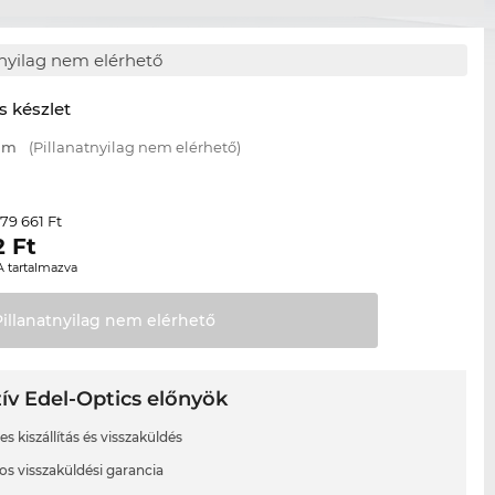
tnyilag nem elérhető
s készlet
 mm
(Pillanatnyilag nem elérhető)
79 661 Ft
r
2
Ft
A tartalmazva
Pillanatnyilag nem
elérhető
ív Edel-Optics előnyök
s kiszállítás és visszaküldés
os visszaküldési garancia