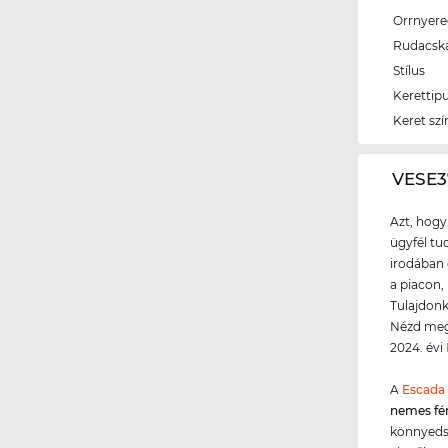
Orrnyer
Rudacsk
Stílus
Kerettip
Keret szí
‌VESE
Azt, hogy
ügyfél tud
irodában 
a piacon,
Tulajdonk
Nézd meg 
2024. évi
A
Escada
nemes f
könnyeds