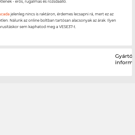
tlenek - erős, rugalmas és rozsdaálló.
scada
jelenleg nincs is raktáron, érdemes lecsapni rá, mert ez az
etlen. Nálunk az online boltban tartósan alacsonyak az árak. Ilyen
árusításkor sem kaphatod meg a VESE37-t.
Gyártói
inform