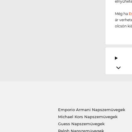
elnyűhete
Még ha
E
ár verhet
olcsón ki
Emporio Armani Napszemüvegek
Michael Kors Napszemüvegek
Guess Napszemüvegek
Ralph Napszemüvegek