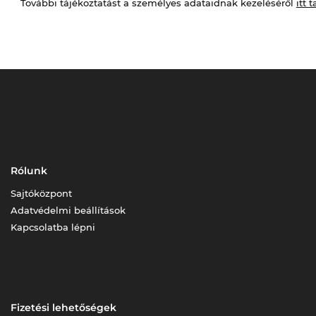
További tájékoztatást a személyes adataidnak kezeléséről
itt t
Rólunk
Sajtóközpont
Adatvédelmi beállítások
Kapcsolatba lépni
Fizetési lehetőségek