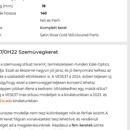
eg (mm)
18
ák hossza
140
Női és Férfi
us
Komplett keret
n
Satin Rose Gold W/coloured Parts
37/0H22 Szemüvegkeret
 a szemüveg stílust teremt, természetesen minden Edel-Optics
ja. Ezzel az ékszerrel nagyon jól jársz, és jó benyomást keltesz az
és a szabadidő eltöltésekor is. A VESE37 a 2024. évben teljesen új
 úgyhogy ezzel a szemüveggel teljesen korszerű lehetsz.
éppen jobban illene a kedvenc öltözékedhez egy másik stílus?
a VESE37 más stílusú modelljeit is a kínálatunkban a 2023. és
Escada
kínálatunkban.
uniszex modellje nem tesz különbséget nők és férfiak között.A
ém
keret filigrán vonalvezetést tesz lehetővé, és rendkívüli
éget ad a megjelenésünknek. Ráadásul a
fém keret
ek
szinte