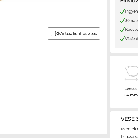
Exkluz
Ingyene
30 nap
Kedvez
Virtuális illesztés
Vásárl
Lencse
54 mm
VESE 3
Méretek é
Lencse s