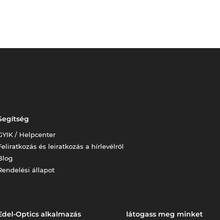
Segítség
GYIK / Helpcenter
Feliratkozás és leiratkozás a hírlevélről
Blog
Rendelési állapot
Edel-Optics alkalmazás
látogass meg minket