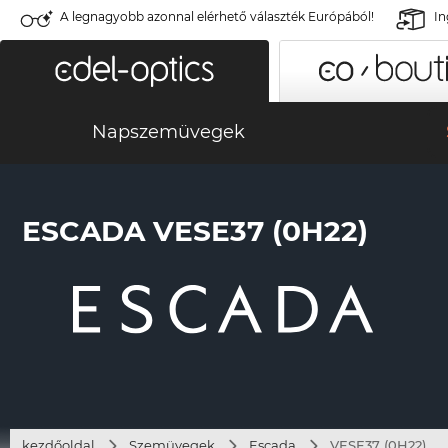
A legnagyobb azonnal elérhető választék Európából!
In
Napszemüvegek
ESCADA VESE37 (0H22)
kezdőoldal
Szemüvegek
Escada
VESE37 (0H22)