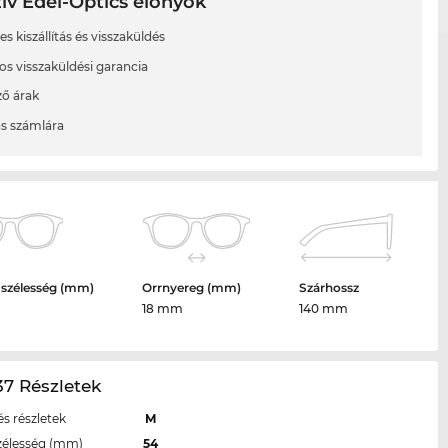
ív Edel-Optics előnyök
s kiszállítás és visszaküldés
os visszaküldési garancia
ő árak
ás számlára
 szélesség (mm)
Orrnyereg (mm)
Szárhossz
18 mm
140 mm
7 Részletek
s részletek
M
zélesség (mm)
54