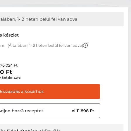
talában,
1- 2 héten belül fel van adva
s készlet
 mm
(Általában, 1- 2 héten belül fel van adva)
76 024 Ft
r
20
Ft
A tartalmazva
Hozzáadás a
kosárhoz
Adjon hozzá
receptet
el 11 898 Ft