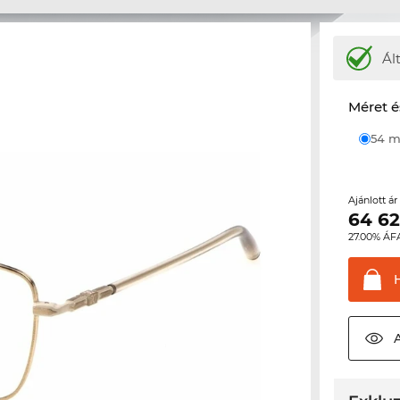
Ál
Méret é
54
Ajánlott á
64 6
27.00% ÁF