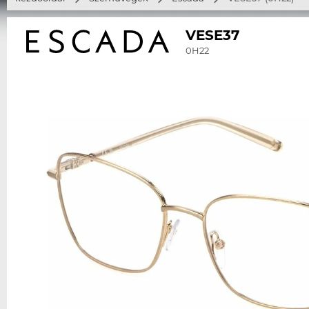
VESE37
0H22