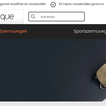
gyenes kiszállítás és visszaküldés
30 napos visszaküldési garancia
Szemüvegek
Sportszemüve