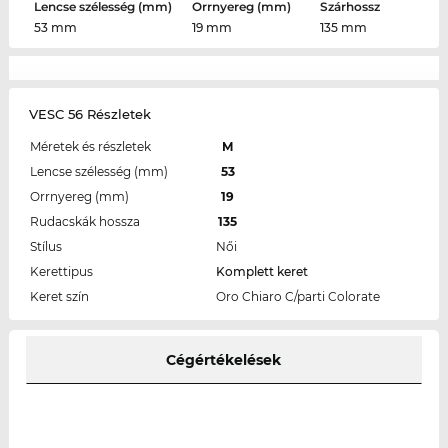
Lencse szélesség (mm)
Orrnyereg (mm)
Szárhossz
53 mm
19 mm
135 mm
VESC 56 Részletek
Méretek és részletek
M
Lencse szélesség (mm)
53
Orrnyereg (mm)
19
Rudacskák hossza
135
Stílus
Női
Kerettipus
Komplett keret
Keret szín
Oro Chiaro C/parti Colorate
Cégértékelések