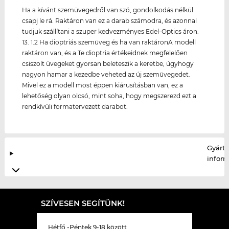
Ha a kívánt szemüvegedről van szó, gondolkodás nélkül
csapj le rá. Raktáron van ez a darab számodra, és azonnal
tudjuk szállítani a szuper kedvezményes Edel-Optics áron.
13. 1.2 Ha dioptriás szemüveg és ha van raktáronA modell
raktáron van, és a Te dioptria értékeidnek megfelelően
csiszolt üvegeket gyorsan beleteszik a keretbe, úgyhogy
nagyon hamar a kezedbe veheted az új szemüvegedet.
Mivel ez a modell most éppen kiárusításban van, ez a
lehetőség olyan olcsó, mint soha, hogy megszerezd ezt a
rendkívüli formatervezett darabot.
Gyártó
infor
SZÍVESEN SEGÍTÜNK!
Hétfő -Péntek 9-18 között