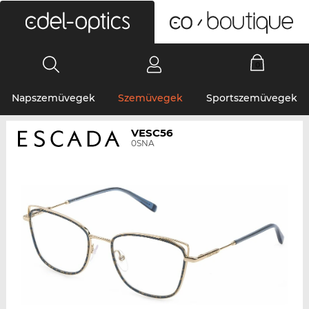
0
Napszemüvegek
Szemüvegek
Sportszemüvegek
VESC56
0SNA