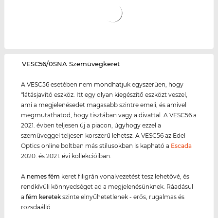
‌VESC56/0SNA Szemüvegkeret
A VESC56 esetében nem mondhatjuk egyszerűen, hogy
"látásjavító eszköz. Itt egy olyan kiegészítő eszközt veszel,
ami a megjelenésedet magasabb szintre emeli, és amivel
megmutathatod, hogy tisztában vagy a divattal. A VESC56 a
2021. évben teljesen új a piacon, úgyhogy ezzel a
szemüveggel teljesen korszerű lehetsz. A VESC56 az Edel-
Optics online boltban más stílusokban is kapható a
Escada
2020. és 2021. évi kollekcióiban.
A
nemes fém
keret filigrán vonalvezetést tesz lehetővé, és
rendkívüli könnyedséget ad a megjelenésünknek. Ráadásul
a
fém keret
ek
szinte elnyűhetetlenek - erős, rugalmas és
rozsdaálló.