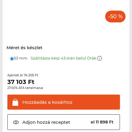
-50 %
Méret és készlet
53 mm
Szállításra kész 43 órán belül Órák
74 205 Ft
Ajánlott ár
37 103
Ft
27.00% ÁFA tartalmazva
Hozzáadás a
kosárhoz
Adjon hozzá
receptet
el 11 898 Ft