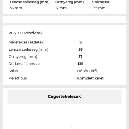
Lencse szélesség (mm)
Orrnyereg (mm)
Szárhossz
53 mm
17 mm
135 mm
VES 233 Részletek
Méretek és részletek
S
Lencse szélesség (mm)
53
Orrnyereg (mm)
17
Rudacskák hossza
135
Stílus
Női és Férfi
Kerettipus
Komplett keret
Cégértékelések