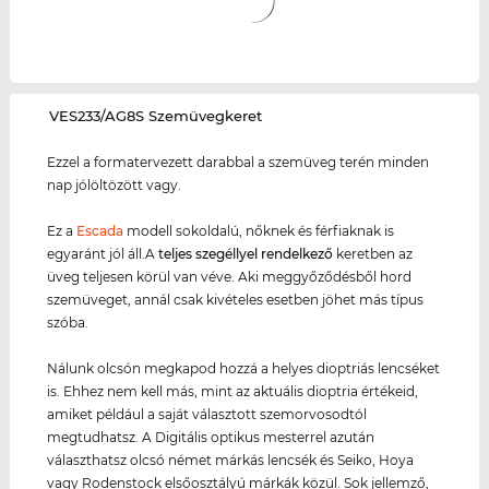
‌VES233/AG8S Szemüvegkeret
Ezzel a formatervezett darabbal a szemüveg terén minden
nap jólöltözött vagy.
Ez a
Escada
modell sokoldalú, nőknek és férfiaknak is
egyaránt jól áll.A
teljes szegéllyel rendelkező
keretben az
üveg teljesen körül van véve. Aki meggyőződésből hord
szemüveget, annál csak kivételes esetben jöhet más típus
szóba.
Nálunk olcsón megkapod hozzá a helyes dioptriás lencséket
is. Ehhez nem kell más, mint az aktuális dioptria értékeid,
amiket például a saját választott szemorvosodtól
megtudhatsz. A Digitális optikus mesterrel azután
választhatsz olcsó német márkás lencsék és Seiko, Hoya
vagy Rodenstock elsőosztályú márkák közül. Sok jellemző,