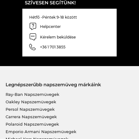
SZÍVESEN SEGÍTÜNK!
Hétfő -Péntek 9-18 között
Helpcenter
Kérelem beküldése
+36 1 701 3855
Legnépszerűbb napszemüveg márkáink
Ray-Ban Napszemüvegek
Oakley Napszemüvegek
Persol Napszemüvegek
Carrera Napszemüvegek
Polaroid Napszemüvegek
Emporio Armani Napszemüvegek