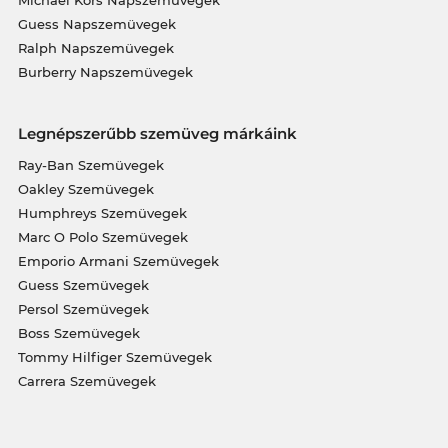
Michael Kors Napszemüvegek
Guess Napszemüvegek
Ralph Napszemüvegek
Burberry Napszemüvegek
Legnépszerűbb szemüveg márkáink
Ray-Ban Szemüvegek
Oakley Szemüvegek
Humphreys Szemüvegek
Marc O Polo Szemüvegek
Emporio Armani Szemüvegek
Guess Szemüvegek
Persol Szemüvegek
Boss Szemüvegek
Tommy Hilfiger Szemüvegek
Carrera Szemüvegek