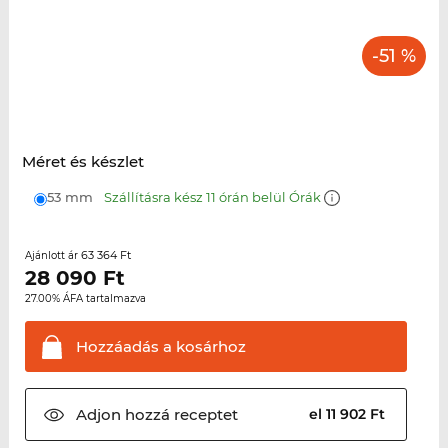
-51 %
Méret és készlet
53 mm
Szállításra kész 11 órán belül Órák
63 364 Ft
Ajánlott ár
28 090
Ft
27.00% ÁFA tartalmazva
Hozzáadás a
kosárhoz
Adjon hozzá
receptet
el 11 902 Ft