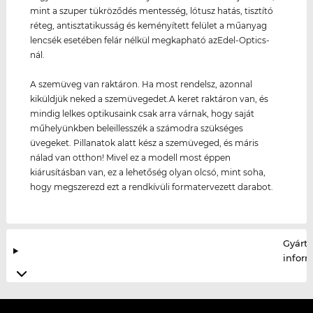
mint a szuper tükröződés mentesség, lótusz hatás, tisztító
réteg, antisztatikusság és keményített felület a műanyag
lencsék esetében felár nélkül megkapható azEdel-Optics-
nál.
A szemüveg van raktáron. Ha most rendelsz, azonnal
kiküldjük neked a szemüvegedet.A keret raktáron van, és
mindig lelkes optikusaink csak arra várnak, hogy saját
műhelyünkben beleillesszék a számodra szükséges
üvegeket. Pillanatok alatt kész a szemüveged, és máris
nálad van otthon! Mivel ez a modell most éppen
kiárusításban van, ez a lehetőség olyan olcsó, mint soha,
hogy megszerezd ezt a rendkívüli formatervezett darabot.
Gyártó
infor