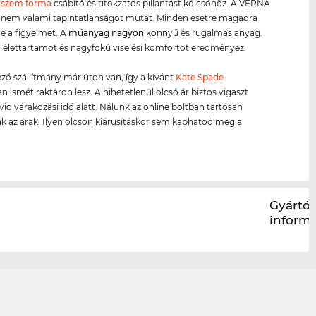
szem forma
csábító és titokzatos pillantást kölcsönöz. A VERNA
nem valami tapintatlanságot mutat. Minden esetre magadra
e a figyelmet. A
műanyag
nagyon
könnyű és rugalmas anyag.
 élettartamot és nagyfokú viselési komfortot eredményez.
ző szállítmány már úton van, így a kívánt
Kate Spade
 ismét raktáron lesz. A hihetetlenül olcsó ár biztos vigaszt
övid várakozási idő alatt. Nálunk az online boltban tartósan
k az árak. Ilyen olcsón kiárusításkor sem kaphatod meg a
Gyártói
inform