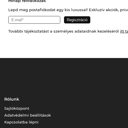
Hírlap feliratkozás
Lepd meg postafiókodat egy kis luxussal! Exkluzív akciók, priv
További tájékoztatást a személyes adataidnak kezeléséről
itt t
Rólunk
Sajtóközpont
Adatvédelmi beállítások
Kapcsolatba lépni