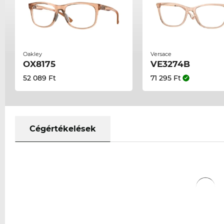
Oakley
Versace
OX8175
VE3274B
52 089 Ft
71 295 Ft
Cégértékelések