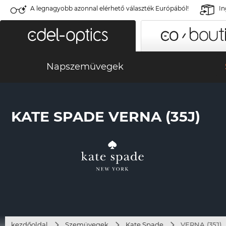
A legnagyobb azonnal elérhető választék Európából!
In
Napszemüvegek
KATE SPADE VERNA (35J)
kezdőoldal
Szemüvegek
Kate Spade
VERNA (35J)