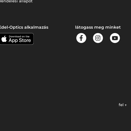
Rendelési állapot
Edel-Optics alkalmazás
látogass meg minket
fel