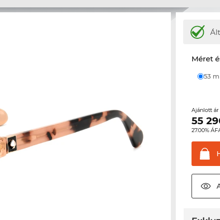
Ál
Méret é
53 
Ajánlott á
55 29
27.00% ÁF