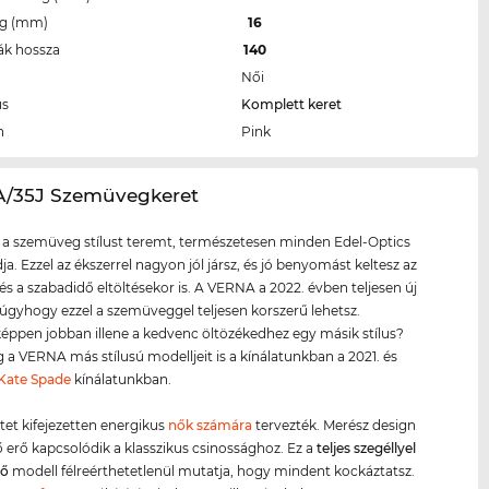
eg (mm)
16
ák hossza
140
Női
us
Komplett keret
n
Pink
A/35J Szemüvegkeret
 a szemüveg stílust teremt, természetesen minden Edel-Optics
ja. Ezzel az ékszerrel nagyon jól jársz, és jó benyomást keltesz az
és a szabadidő eltöltésekor is. A VERNA a 2022. évben teljesen új
 úgyhogy ezzel a szemüveggel teljesen korszerű lehetsz.
éppen jobban illene a kedvenc öltözékedhez egy másik stílus?
a VERNA más stílusú modelljeit is a kínálatunkban a 2021. és
Kate Spade
kínálatunkban.
etet kifejezetten energikus
nők számára
tervezték. Merész design
ző erő kapcsolódik a klasszikus csinossághoz. Ez a
teljes szegéllyel
ző
modell félreérthetetlenül mutatja, hogy mindent kockáztatsz.