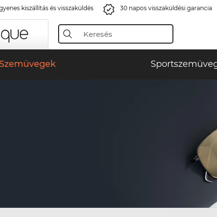
gyenes kiszállítás és visszaküldés
30 napos visszaküldési garancia
Szemüvegek
Sportszemüve