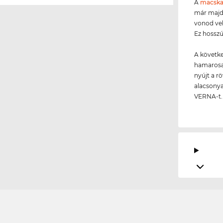
A
macska
már majd
vonod vel
Ez hosszú
A követke
hamarosan
nyújt a r
alacsonya
VERNA-t.