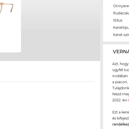
Orrnyer
Rudacsk
Stílus
Kerettip
Keret szí
‌VERN
Azt, hogy
ügyfél tud
irodában 
a piacon,
Tulajdonk
Nézd meg 
2022. évi
Ezt a ker
és kifeje
rendelke