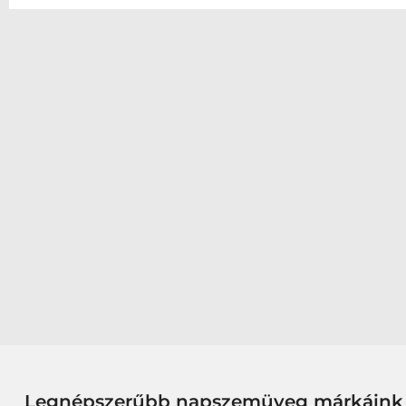
Legnépszerűbb napszemüveg márkáink