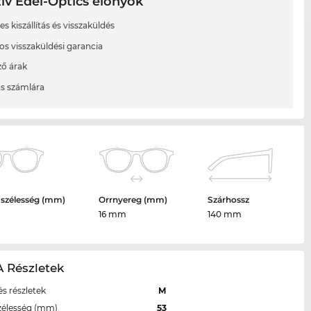
ív Edel-Optics előnyök
s kiszállítás és visszaküldés
os visszaküldési garancia
ő árak
ás számlára
 szélesség (mm)
Orrnyereg (mm)
Szárhossz
16 mm
140 mm
 Részletek
s részletek
M
zélesség (mm)
53