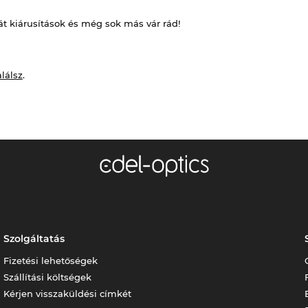
át kiárusítások és még sok más vár rád!
alálsz
.
Szolgáltatás
Fizetési lehetőségek
Szállítási költségek
Kérjen visszaküldési címkét