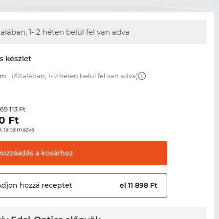
talában,
1- 2 héten belül fel van adva
s készlet
mm
(Általában, 1- 2 héten belül fel van adva)
69 113 Ft
r
0
Ft
A tartalmazva
Hozzáadás a
kosárhoz
Adjon hozzá
receptet
el 11 898 Ft