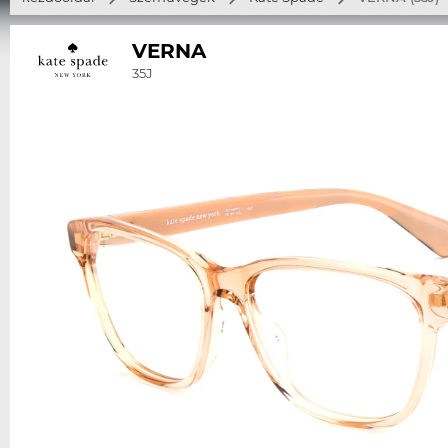
VERNA
35J