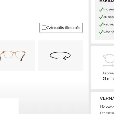
Exkluz
Ingyene
30 nap
Kedvez
Virtuális illesztés
Vásárl
Lencse
53 mm
VERNA
Méretek é
Lencse s