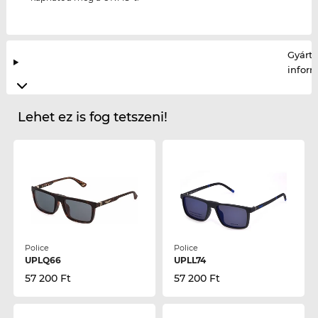
Gyártó
infor
Lehet ez is fog tetszeni!
Police
Police
UPLQ66
UPLL74
57 200 Ft
57 200 Ft