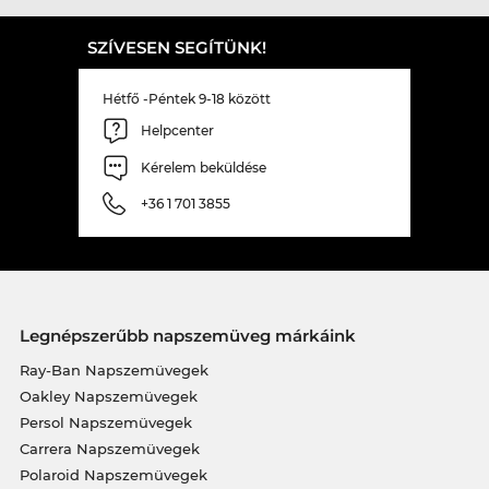
SZÍVESEN SEGÍTÜNK!
Hétfő -Péntek 9-18 között
Helpcenter
Kérelem beküldése
+36 1 701 3855
Legnépszerűbb napszemüveg márkáink
Ray-Ban Napszemüvegek
Oakley Napszemüvegek
Persol Napszemüvegek
Carrera Napszemüvegek
Polaroid Napszemüvegek