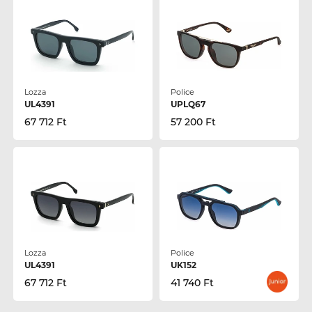
Lozza
Police
UL4391
UPLQ67
67 712 Ft
57 200 Ft
Lozza
Police
UL4391
UK152
67 712 Ft
41 740 Ft