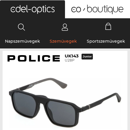
0
Napszemüvegek
Szemüvegek
Sportszemüvegek
UK143
Junior
U28P