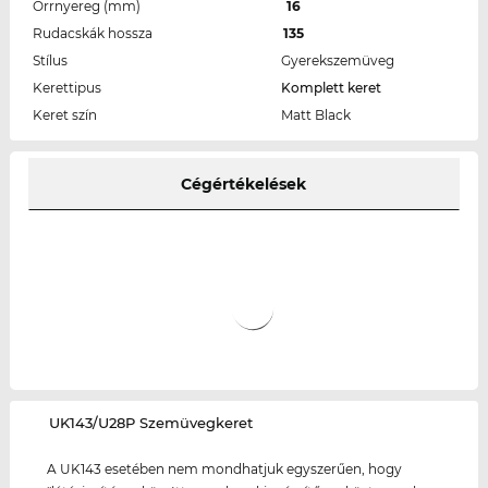
Orrnyereg (mm)
16
Rudacskák hossza
135
Stílus
Gyerekszemüveg
Kerettipus
Komplett keret
Keret szín
Matt Black
Cégértékelések
‌UK143/U28P Szemüvegkeret
A UK143 esetében nem mondhatjuk egyszerűen, hogy