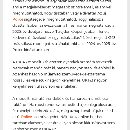
"látásjavító eszköz. Itt egy olyan kiegészítő eszközt veszel,
ami a megjelenésedet magasabb szintre emeli, és amivel
megmutathatod, hogy tisztában vagy a divattal. Az új
Police
segítségével megmutathatod, hogy haladsz a
divattal. Ebben az évszakban a híres márka meghatározó a
2025. év divatjára nézve. Tulajdonképpen jobban illene a
kedvenc öltözékedhez egy másik stílus? Nézd meg a UK143
más stílusú modelljeit is a kínálatunkban a 2024. és 2025. évi
Police kínálatunkban.
A UK143 modellt kifejezetten gyerekek számára tervezték.
Nemcsak menőn méz ki, hanem nagyon stabil felépítésű is.
Az ehhez hasonló
műanyag
szemüvegek élettartama
hosszú, és viseletük nagyon kényelmes. UK143 nagyon
kényelmesen ül az orron és a füleken.
A modellt már utánrendeltük, és hamarosan ismét lesz
raktáron. Ha most rendelsz, biztosítod a jelenlegi olcsó árat,
és mihelyt beérkezik az áru, még aznap továbbítjuk neked
az új
Police
szemüvegedet. Nálunk az online boltban
tartósan alacsonyak az árak. Ilyen olcsón kiárusításkor sem
kaphatod meg a UK143-t.