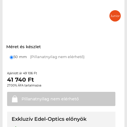
Méret és készlet
50 mm
(Pillanatnyilag nem elérhető)
49 106 Ft
Ajánlott ár
41 740
Ft
27.00% ÁFA tartalmazva
Pillanatnyilag nem
elérhető
Exkluzív Edel-Optics előnyök