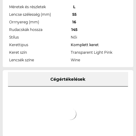
Méretek és részletek
L
Lencse szélesség (mm)
55
Orrnyereg (mm)
16
Rudacskák hossza
145
Stílus
Női
Kerettipus
Komplett keret
Keret szín
Transparent Light Pink
Lencsék színe
Wine
Cégértékelések