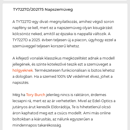
‌TY7227D/202175 Napszemüveg
A TY7227D egy divat-megnyilatkozás, amihez végső soron
napfény se kell, mert ez a napszemüveg olyan kisugárzást
kölcsönöz neked, amitől az éjszaka is nappallá változik. A
TY7227D a 2025. évben teljesen új a piacon, úgyhogy ezzel a
szemüveggel teljesen korszerű lehetsz.
A kifejező vonalak klasszikus megközelítést adnak a modell
jellegének, és szinte kötelezővé teszik ezt a szemüveget a
hölgyeknek
. Természetesen funkcionálisan is biztos lehetsz
a dologban. Ha a szemed 100%
UV
védelmet élvez, jöhet a
napsütés.
Még ha
Tory Burch
jelenleg nincs is raktáron, érdemes
lecsapni rá, mert ez az ár verhetetlen. Mivel az Edel-Optics a
jutányos árut keresők Eldorádója, Te is hihetetlenül olcsó
áron kaphatod meg ezt a csúcs modellt. Ami más online
boltokban a kiárusítás, az nálunk egyszerűen a
mindennapos takarékosság.