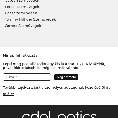
Guess Szemüvegek
Persol Szemüvegek
Boss Szemüvegek
Tommy Hilfiger Szemüvegek
Carrera Szemüvegek
Hírlap feliratkozás
Lepd meg postafiókodat egy kis luxussal! Exkluzív akciók,
privát kiárusítások és még sok más vár rád!
További tájékoztatást a személyes adataidnak kezeléséről
itt
találsz
.