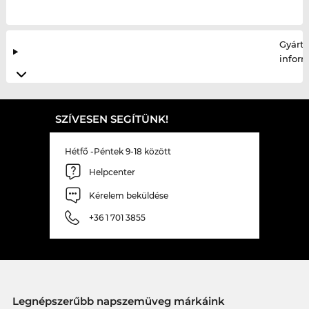
Gyártó
infor
SZÍVESEN SEGÍTÜNK!
Hétfő -Péntek 9-18 között
Helpcenter
Kérelem beküldése
+36 1 701 3855
Legnépszerűbb napszemüveg márkáink