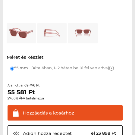
Méret és készlet
55 mm
(Általában, 1- 2 héten belül fel van adva)
69 476 Ft
Ajánlott ár
55 581
Ft
27.00% ÁFA tartalmazva
Hozzáadás a
kosárhoz
Adjon hozzá
receptet
el 23 898 Ft