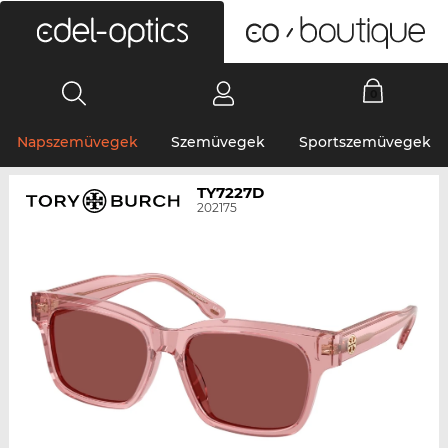
0
Napszemüvegek
Szemüvegek
Sportszemüvegek
TY7227D
202175