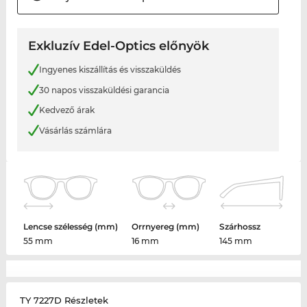
Exkluzív Edel-Optics előnyök
Ingyenes kiszállítás és visszaküldés
30 napos visszaküldési garancia
Kedvező árak
Vásárlás számlára
Lencse szélesség (mm)
Orrnyereg (mm)
Szárhossz
55 mm
16 mm
145 mm
TY 7227D Részletek