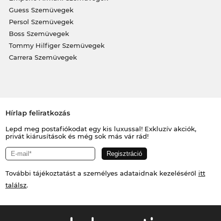
Guess Szemüvegek
Persol Szemüvegek
Boss Szemüvegek
Tommy Hilfiger Szemüvegek
Carrera Szemüvegek
Hírlap feliratkozás
Lepd meg postafiókodat egy kis luxussal! Exkluzív akciók,
privát kiárusítások és még sok más vár rád!
További tájékoztatást a személyes adataidnak kezeléséről
itt
találsz
.