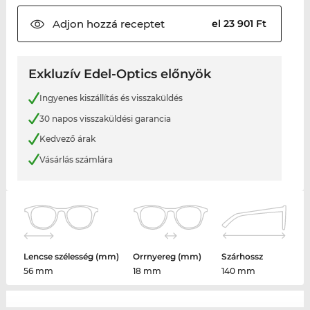
Adjon hozzá
receptet
el 23 901 Ft
Exkluzív Edel-Optics előnyök
Ingyenes kiszállítás és visszaküldés
30 napos visszaküldési garancia
Kedvező árak
Vásárlás számlára
Lencse szélesség (mm)
Orrnyereg (mm)
Szárhossz
56 mm
18 mm
140 mm