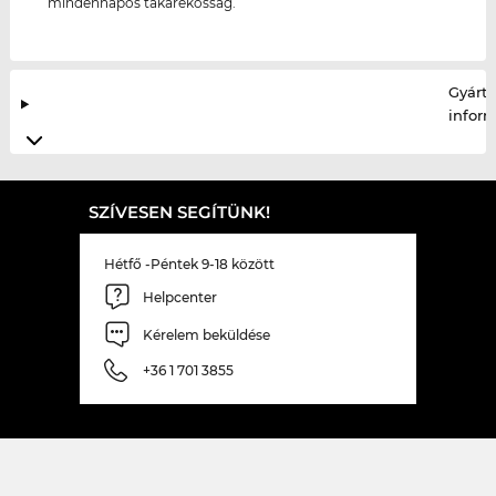
mindennapos takarékosság.
Gyártó
infor
SZÍVESEN SEGÍTÜNK!
Hétfő -Péntek 9-18 között
Helpcenter
Kérelem beküldése
+36 1 701 3855