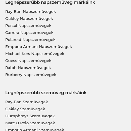
Legnépszerűbb napszemüveg márkáink
Ray-Ban Napszemüvegek
Oakley Napszemüvegek
Persol Napszemüvegek
Carrera Napszemüvegek
Polaroid Napszemüvegek
Emporio Armani Napszemüvegek
Michael Kors Napszemüvegek
Guess Napszemüvegek
Ralph Napszemüvegek
Burberry Napszemüvegek
Legnépszerűbb szemüveg márkáink
Ray-Ban Szemüvegek
Oakley Szemüvegek
Humphreys Szemüvegek
Marc O Polo Szemüvegek
Emporio Armani Szemüvegek