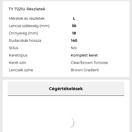
TY 7221U Részletek
Méretek és részletek
L
Lencse szélesség (mm)
56
Orrnyereg (mm)
18
Rudacskák hossza
140
Stílus
Női
Kerettipus
Komplett keret
Keret szín
Clear/brown Tortoise
Lencsék színe
Brown Gradient
Cégértékelések