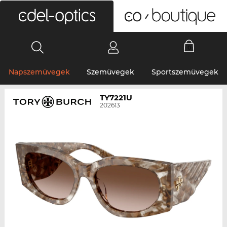
0
Napszemüvegek
Szemüvegek
Sportszemüvegek
TY7221U
202613