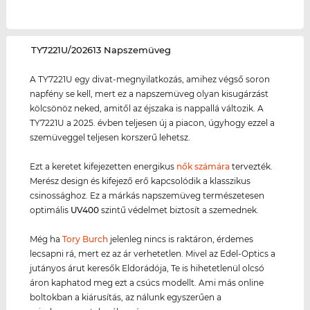
‌TY7221U/202613 Napszemüveg
A TY7221U egy divat-megnyilatkozás, amihez végső soron
napfény se kell, mert ez a napszemüveg olyan kisugárzást
kölcsönöz neked, amitől az éjszaka is nappallá változik. A
TY7221U a 2025. évben teljesen új a piacon, úgyhogy ezzel a
szemüveggel teljesen korszerű lehetsz.
Ezt a keretet kifejezetten energikus
nők számára
tervezték.
Merész design és kifejező erő kapcsolódik a klasszikus
csinossághoz. Ez a márkás napszemüveg természetesen
optimális
UV400
szintű védelmet biztosít a szemednek.
Még ha
Tory Burch
jelenleg nincs is raktáron, érdemes
lecsapni rá, mert ez az ár verhetetlen. Mivel az Edel-Optics a
jutányos árut keresők Eldorádója, Te is hihetetlenül olcsó
áron kaphatod meg ezt a csúcs modellt. Ami más online
boltokban a kiárusítás, az nálunk egyszerűen a