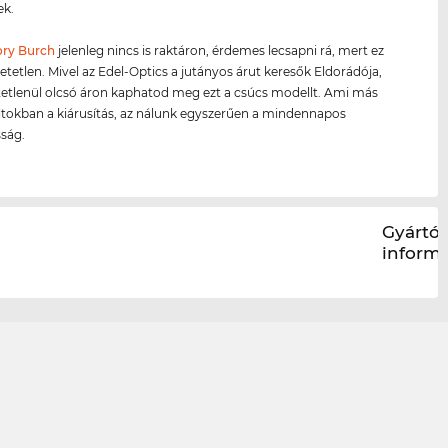
k.
ory Burch
jelenleg nincs is raktáron, érdemes lecsapni rá, mert ez
hetetlen. Mivel az Edel-Optics a jutányos árut keresők Eldorádója,
etetlenül olcsó áron kaphatod meg ezt a csúcs modellt. Ami más
ltokban a kiárusítás, az nálunk egyszerűen a mindennapos
ság.
Gyártói
inform