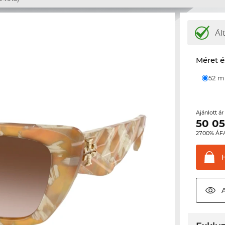
Ál
Méret é
52 
Ajánlott á
50 0
27.00% ÁF