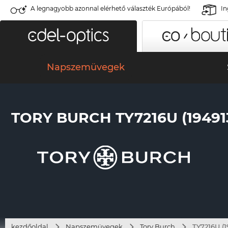
A legnagyobb azonnal elérhető választék Európából!
In
Napszemüvegek
TORY BURCH TY7216U (19491
kezdőoldal
Napszemüvegek
Tory Burch
TY7216U (1