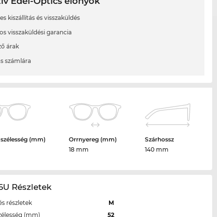
ív Edel-Optics előnyök
s kiszállítás és visszaküldés
os visszaküldési garancia
ő árak
ás számlára
 szélesség (mm)
Orrnyereg (mm)
Szárhossz
18 mm
140 mm
6U Részletek
s részletek
M
zélesség (mm)
52