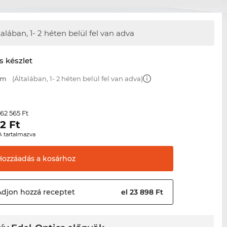
talában,
1- 2 héten belül fel van adva
s készlet
mm
(Általában, 1- 2 héten belül fel van adva)
62 565 Ft
r
52
Ft
A tartalmazva
Hozzáadás a
kosárhoz
Adjon hozzá
receptet
el 23 898 Ft