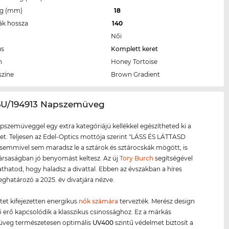
eg (mm)
18
ák hossza
140
Női
us
Komplett keret
n
Honey Tortoise
színe
Brown Gradient
16U/194913 Napszemüveg
apszemüveggel egy extra kategóriájú kellékkel egészítheted ki a
et. Teljesen az Edel-Optics mottója szerint "LÁSS ÉS LÁTTASD
emmivel sem maradsz le a sztárok és sztárocskák mögött, is
rsaságban jó benyomást keltesz. Az új
Tory Burch
segítségével
atod, hogy haladsz a divattal. Ebben az évszakban a híres
határozó a 2025. év divatjára nézve.
etet kifejezetten energikus
nők számára
tervezték. Merész design
ző erő kapcsolódik a klasszikus csinossághoz. Ez a márkás
veg természetesen optimális
UV400
szintű védelmet biztosít a