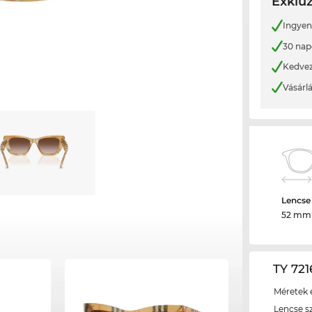
Exkluz
Ingyene
30 nap
Kedvez
Vásárl
Lencse
52 mm
TY 721
Méretek é
Lencse s