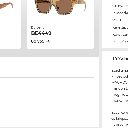
Orrnyer
Rudacsk
Stílus
Kerettip
Burberry
BE4449
Keret szí
88 755 Ft
Lencsék 
‌TY72
Ezzel a n
kinézeted
MAGAD", s
minden tá
megmutath
márka meg
Ezt a ker
és kifeje
napszemü