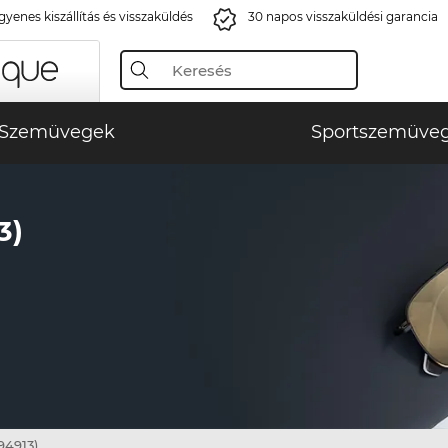
gyenes kiszállítás és visszaküldés
30 napos visszaküldési garancia
Szemüvegek
Sportszemüve
3)
94913)