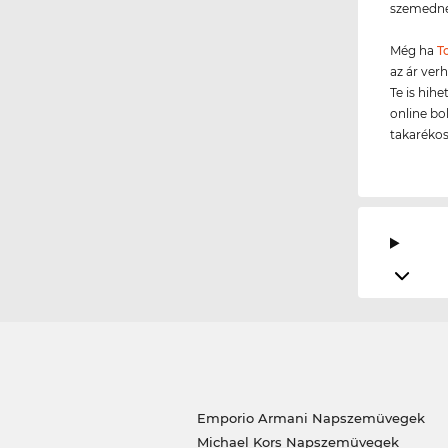
szemedne
Még ha
T
az ár ver
Te is hih
online bo
takarékos
Emporio Armani Napszemüvegek
Michael Kors Napszemüvegek