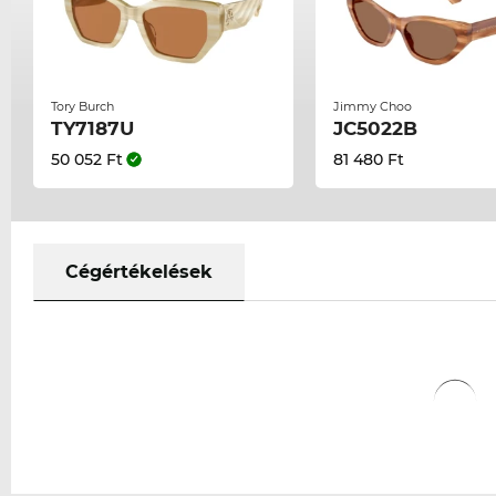
Tory Burch
Jimmy Choo
TY7187U
JC5022B
50 052 Ft
81 480 Ft
Cégértékelések