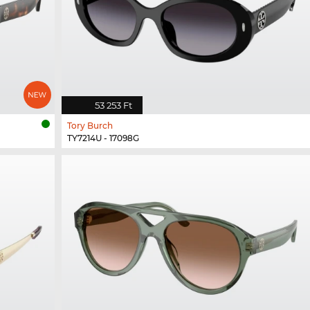
53 253 Ft
Tory Burch
TY7214U - 17098G