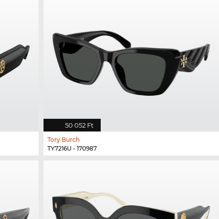
50 052 Ft
Tory Burch
TY7216U - 170987