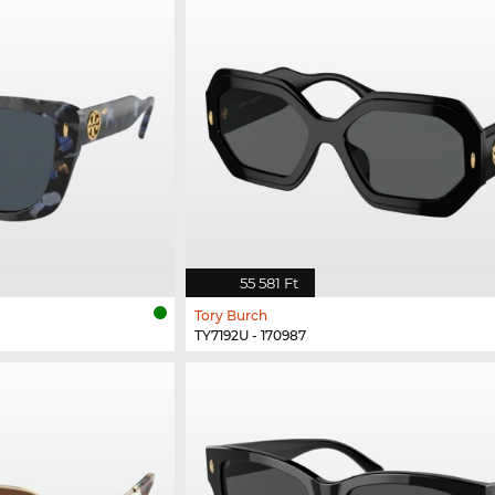
55 581 Ft
Tory Burch
TY7192U - 170987