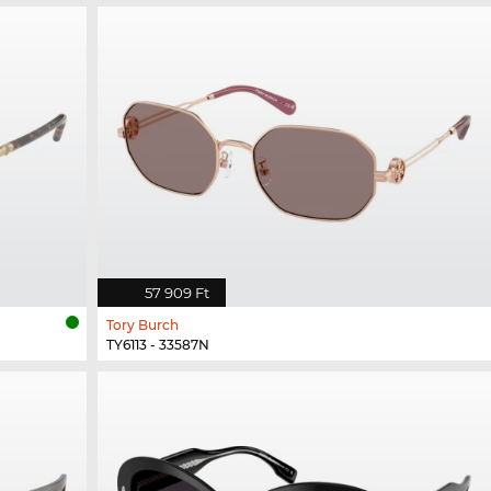
57 909 Ft
Tory Burch
TY6113 - 33587N