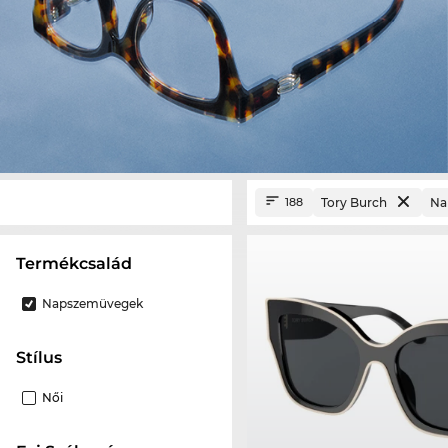
Tory Burch
Na
188
termékcsalád
Napszemüvegek
Stílus
Női