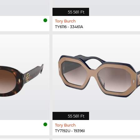
55 581 Ft
Tory Burch
TY6116 - 33461A
55 581 Ft
Tory Burch
TY7192U - 19396I