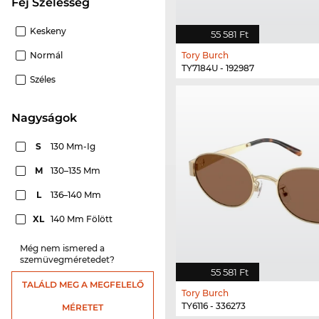
Fej Szélesség
Keskeny
55 581 Ft
Normál
Tory Burch
TY7184U - 192987
Széles
nagyságok
S
130 Mm-Ig
M
130–135 Mm
L
136–140 Mm
XL
140 Mm Fölött
Még nem ismered a
szemüvegméretedet?
55 581 Ft
TALÁLD MEG A MEGFELELŐ
Tory Burch
TY6116 - 336273
MÉRETET