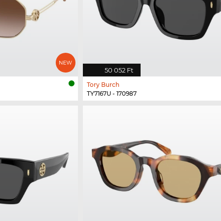
50 052 Ft
Tory Burch
TY7167U - 170987