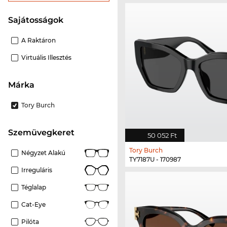
Sajátosságok
A Raktáron
Virtuális Illesztés
Márka
Tory Burch
szemüvegkeret
50 052 Ft
Tory Burch
Négyzet Alakú
TY7187U - 170987
Irreguláris
Téglalap
Cat-Eye
Pilóta