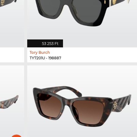
53 253 Ft
Tory Burch
TY7201U - 198887