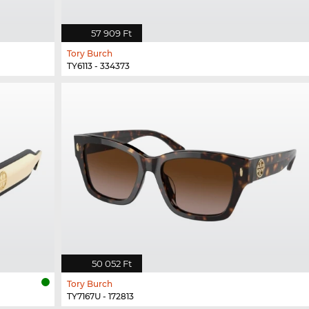
57 909 Ft
Tory Burch
TY6113 - 334373
50 052 Ft
Tory Burch
TY7167U - 172813