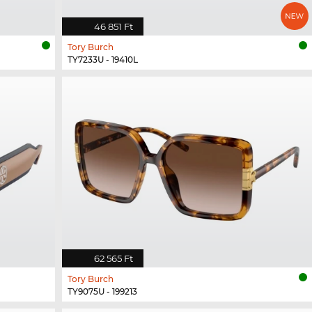
46 851 Ft
Tory Burch
TY7233U - 19410L
62 565 Ft
Tory Burch
TY9075U - 199213