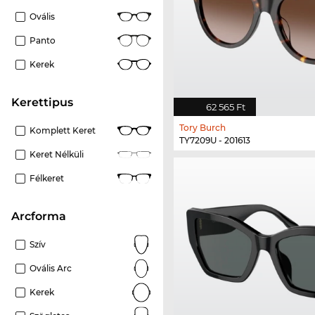
Ovális
Panto
Kerek
kerettipus
62 565 Ft
Tory Burch
Komplett Keret
TY7209U - 201613
Keret Nélküli
Félkeret
Arcforma
Szív
Ovális Arc
Kerek