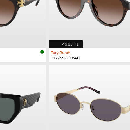
46 851 Ft
Tory Burch
TY7233U - 196413