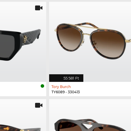
55 581 Ft
Tory Burch
TY6089 - 330413