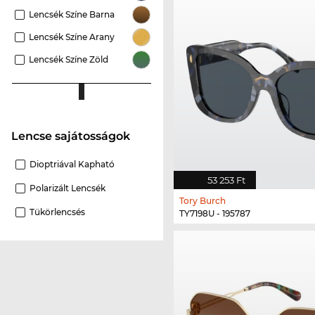
Lencsék Színe Barna
Lencsék Színe Arany
Lencsék Színe Zöld
Lencse sajátosságok
Dioptriával Kapható
53 253 Ft
Polarizált Lencsék
Tory Burch
Tükörlencsés
TY7198U - 195787