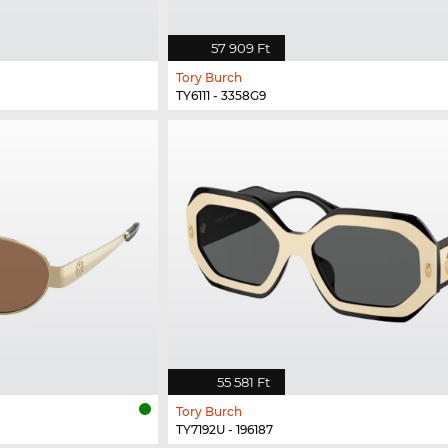
57 909 Ft
Tory Burch
TY6111 - 3358G9
55 581 Ft
Tory Burch
TY7192U - 196187