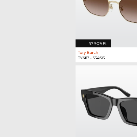
57 909 Ft
Tory Burch
TY6113 - 334613