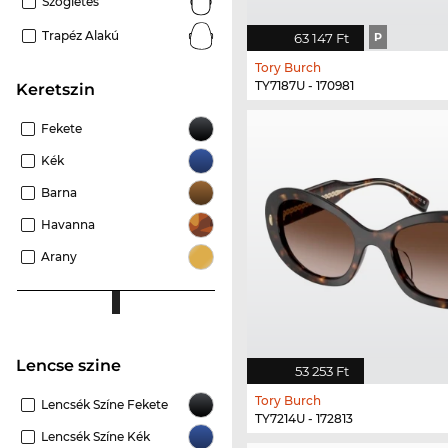
Szögletes
Trapéz Alakú
63 147 Ft
P
Tory Burch
TY7187U - 170981
keretszin
Fekete
Kék
Barna
Havanna
Arany
Lencse szine
53 253 Ft
Tory Burch
Lencsék Színe Fekete
TY7214U - 172813
Lencsék Színe Kék