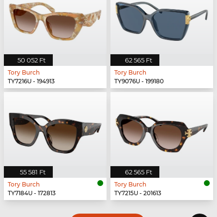
50 052 Ft
62 565 Ft
Tory Burch
Tory Burch
TY7216U - 194913
TY9076U - 199180
55 581 Ft
62 565 Ft
Tory Burch
Tory Burch
TY7184U - 172813
TY7215U - 201613