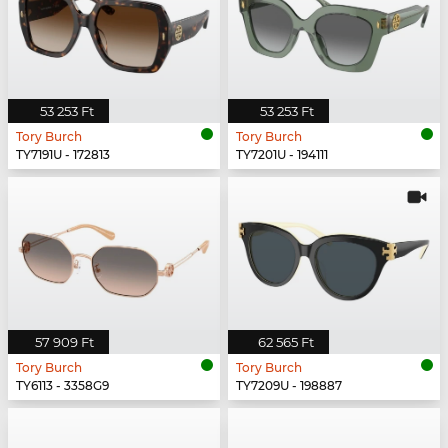
53 253 Ft
53 253 Ft
Tory Burch
Tory Burch
TY7191U - 172813
TY7201U - 194111
57 909 Ft
62 565 Ft
Tory Burch
Tory Burch
TY6113 - 3358G9
TY7209U - 198887