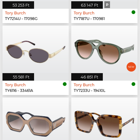
53 253 Ft
63 147 Ft
P
Tory Burch
Tory Burch
TY7214U - 17098G
TY7187U - 170981
55 581 Ft
46 851 Ft
Tory Burch
Tory Burch
TY6116 - 33461A
TY7233U - 19410L