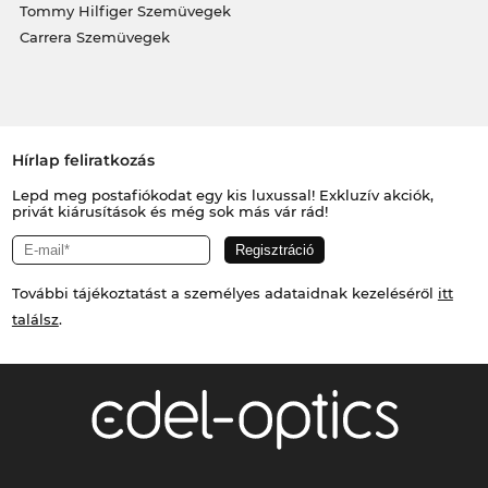
Tommy Hilfiger Szemüvegek
Carrera Szemüvegek
Hírlap feliratkozás
Lepd meg postafiókodat egy kis luxussal! Exkluzív akciók,
privát kiárusítások és még sok más vár rád!
További tájékoztatást a személyes adataidnak kezeléséről
itt
találsz
.