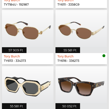
Tory Burch
Tory Burch
TY7184U - 192987
TY6111 - 3358G9
57 909 Ft
55 581 Ft
Tory Burch
Tory Burch
TY6113 - 334373
TY6116 - 336273
55 581 Ft
50 052 Ft