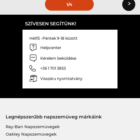
›
1
/4
SZÍVESEN SEGÍTÜNK!
Hétfő -Péntek 9-18 között
Helpcenter
Kérelem beküldése
+36 1 701 3855
Visszáru nyomtatvány
Legnépszerűbb napszemüveg márkáink
Ray-Ban Napszemüvegek
Oakley Napszemüvegek