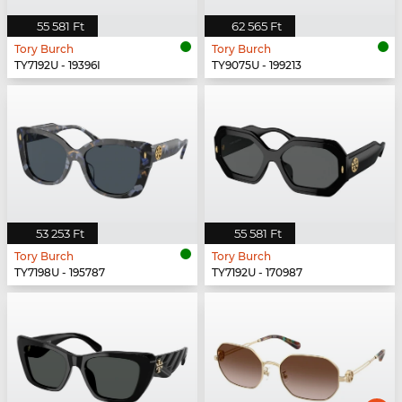
55 581 Ft
62 565 Ft
Tory Burch
Tory Burch
TY7192U - 19396I
TY9075U - 199213
53 253 Ft
55 581 Ft
Tory Burch
Tory Burch
TY7198U - 195787
TY7192U - 170987