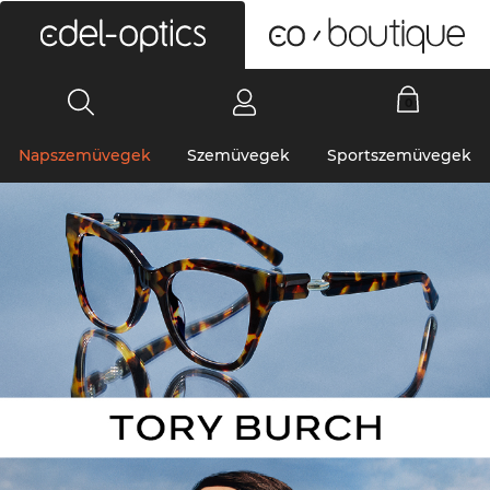
0
Napszemüvegek
Szemüvegek
Sportszemüvegek