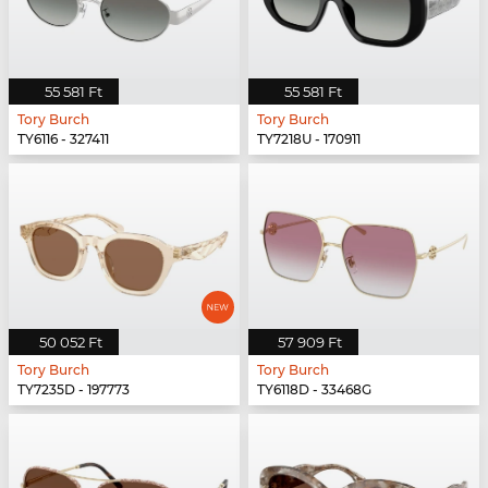
55 581 Ft
55 581 Ft
Tory Burch
Tory Burch
TY6116 - 327411
TY7218U - 170911
50 052 Ft
57 909 Ft
Tory Burch
Tory Burch
TY7235D - 197773
TY6118D - 33468G