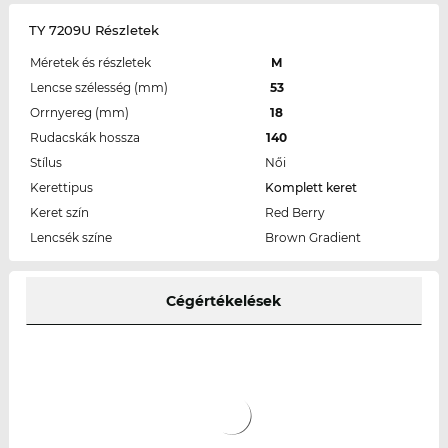
TY 7209U Részletek
Méretek és részletek
M
Lencse szélesség (mm)
53
Orrnyereg (mm)
18
Rudacskák hossza
140
Stílus
Női
Kerettipus
Komplett keret
Keret szín
Red Berry
Lencsék színe
Brown Gradient
Cégértékelések