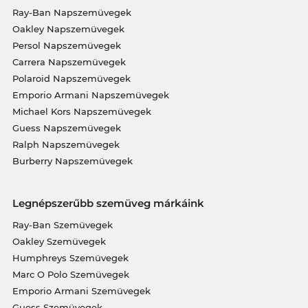
Ray-Ban Napszemüvegek
Oakley Napszemüvegek
Persol Napszemüvegek
Carrera Napszemüvegek
Polaroid Napszemüvegek
Emporio Armani Napszemüvegek
Michael Kors Napszemüvegek
Guess Napszemüvegek
Ralph Napszemüvegek
Burberry Napszemüvegek
Legnépszerűbb szemüveg márkáink
Ray-Ban Szemüvegek
Oakley Szemüvegek
Humphreys Szemüvegek
Marc O Polo Szemüvegek
Emporio Armani Szemüvegek
Guess Szemüvegek