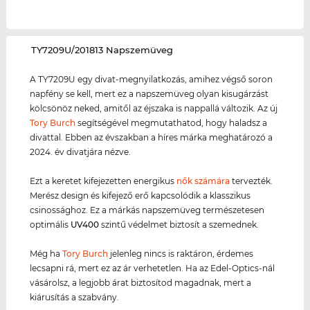
‌TY7209U/201813 Napszemüveg
A TY7209U egy divat-megnyilatkozás, amihez végső soron
napfény se kell, mert ez a napszemüveg olyan kisugárzást
kölcsönöz neked, amitől az éjszaka is nappallá változik. Az új
Tory Burch
segítségével megmutathatod, hogy haladsz a
divattal. Ebben az évszakban a híres márka meghatározó a
2024. év divatjára nézve.
Ezt a keretet kifejezetten energikus
nők számára
tervezték.
Merész design és kifejező erő kapcsolódik a klasszikus
csinossághoz. Ez a márkás napszemüveg természetesen
optimális
UV400
szintű védelmet biztosít a szemednek.
Még ha
Tory Burch
jelenleg nincs is raktáron, érdemes
lecsapni rá, mert ez az ár verhetetlen. Ha az Edel-Optics-nál
vásárolsz, a legjobb árat biztosítod magadnak, mert a
kiárusítás a szabvány.