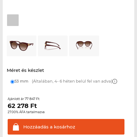
Méret és készlet
53 mm
(Általában, 4- 6 héten belül fel van adva)
77 847 Ft
Ajánlott ár
62 278
Ft
27.00% ÁFA tartalmazva
Hozzáadás a
kosárhoz