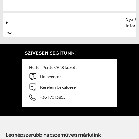
Gyártó
infor
SZÍVESEN SEGÍTÜNK!
Hétfő -Péntek 9-18 között
Helpcenter
Kérelem beküldése
+36 1 701 3855
Legnépszerűbb napszemüveg márkáink