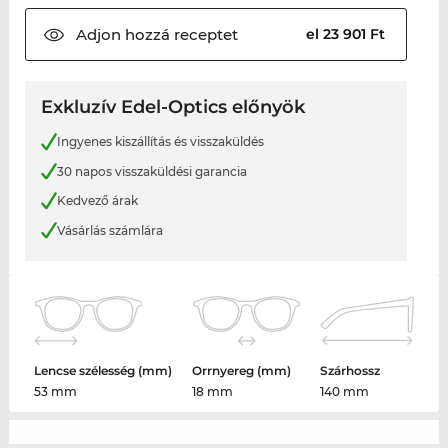
Adjon hozzá
receptet
el 23 901 Ft
Exkluzív Edel-Optics előnyök
Ingyenes kiszállítás és visszaküldés
30 napos visszaküldési garancia
Kedvező árak
Vásárlás számlára
Lencse szélesség (mm)
Orrnyereg (mm)
Szárhossz
53 mm
18 mm
140 mm