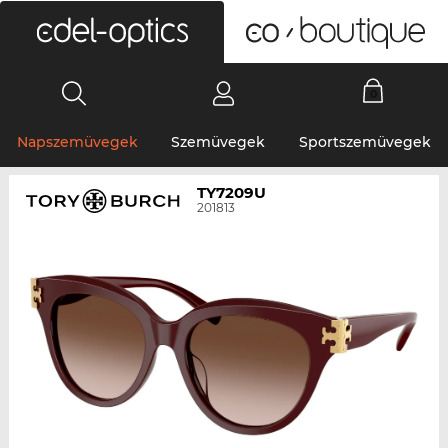
0
Napszemüvegek
Szemüvegek
Sportszemüvegek
TY7209U
201813