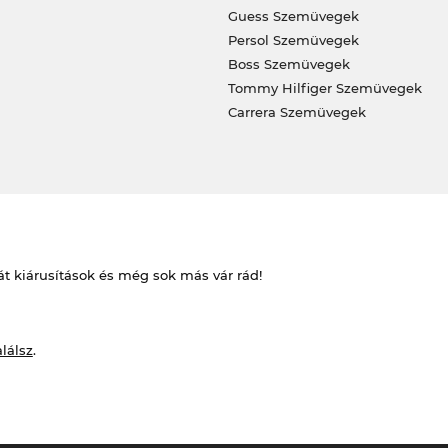
Guess Szemüvegek
Persol Szemüvegek
Boss Szemüvegek
Tommy Hilfiger Szemüvegek
Carrera Szemüvegek
át kiárusítások és még sok más vár rád!
alálsz
.