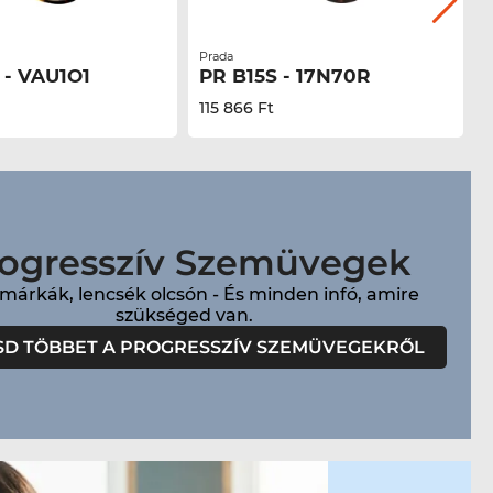
Prada
M
 - VAU1O1
PR B15S - 17N70R
115 866 Ft
ogresszív Szemüvegek
 márkák, lencsék olcsón - És minden infó, amire
SD TÖBBET A PROGRESSZÍV SZEMÜVEGEKRŐL