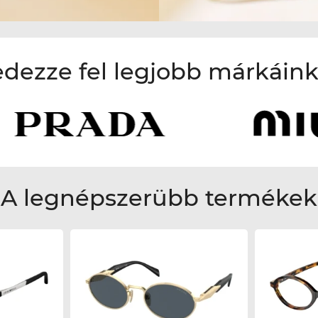
edezze fel legjobb márkáink
A legnépszerübb termékek