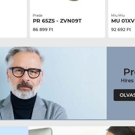
Prada
Miu Miu
PR 65ZS - ZVN09T
MU 01XV
86 899 Ft
92 692 Ft
Pr
Híres
OLVA