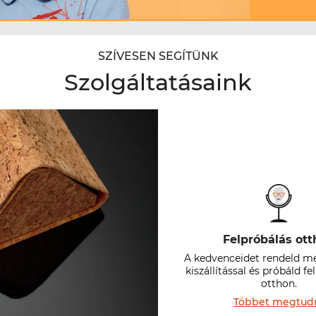
SZÍVESEN SEGÍTÜNK
Szolgáltatásaink
Felpróbálás ott
A kedvenceidet rendeld m
kiszállítással és próbáld f
otthon.
Többet megtud