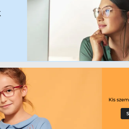
k
Kis szemü