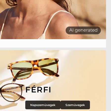
FÉRFI
Napszemüvegek
Szemüvegek