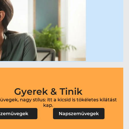
Gyerek & Tinik
vegek, nagy stílus: itt a kicsid is tökéletes kilátást
Szemüvegek
Napszemüvegek