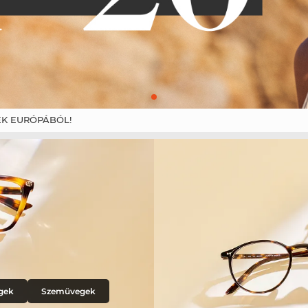
K EURÓPÁBÓL!
gek
Szemüvegek