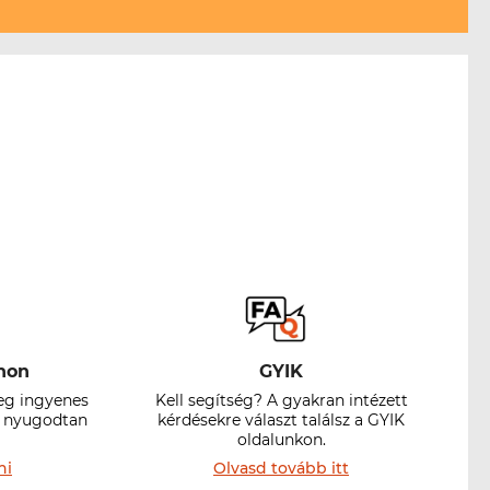
hon
GYIK
eg ingyenes
Kell segítség? A gyakran intézett
el nyugodtan
kérdésekre választ találsz a GYIK
oldalunkon.
ni
Olvasd tovább itt