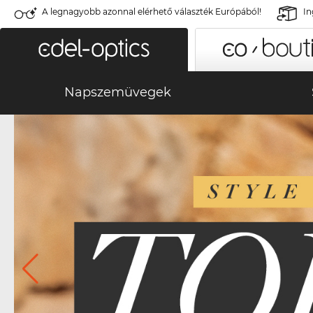
A legnagyobb azonnal elérhető választék Európából!
In
Napszemüvegek