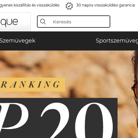
gyenes kiszállítás és visszaküldés
30 napos visszaküldési garancia
Szemüvegek
Sportszemüve