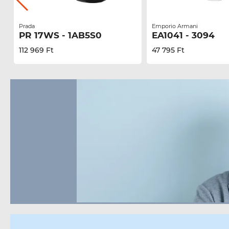
Prada
Emporio Armani
PR 17WS - 1AB5S0
EA1041 - 3094
112 969 Ft
47 795 Ft