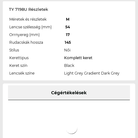
TY 7198U Részletek
Méretek és részletek
M
Lencse szélesség (mm)
54
Orrnyereg (mm)
17
Rudacskák hossza
145
Stílus
Női
Kerettipus
Komplett keret
Keret szín
Black
Lencsék színe
Light Grey Gradient Dark Grey
Cégértékelések