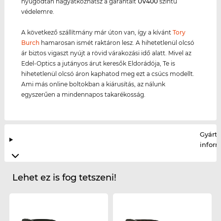
nyugodtan hagyatkozhatsz a garantált
UV400
szintű
védelemre.
A következő szállítmány már úton van, így a kívánt
Tory
Burch
hamarosan ismét raktáron lesz. A hihetetlenül olcsó
ár biztos vigaszt nyújt a rövid várakozási idő alatt. Mivel az
Edel-Optics a jutányos árut keresők Eldorádója, Te is
hihetetlenül olcsó áron kaphatod meg ezt a csúcs modellt.
Ami más online boltokban a kiárusítás, az nálunk
egyszerűen a mindennapos takarékosság.
Gyártó
infor
Lehet ez is fog tetszeni!