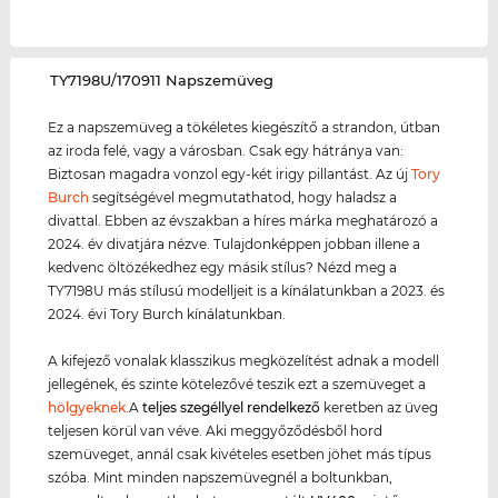
‌TY7198U/170911 Napszemüveg
Ez a napszemüveg a tökéletes kiegészítő a strandon, útban
az iroda felé, vagy a városban. Csak egy hátránya van:
Biztosan magadra vonzol egy-két irigy pillantást. Az új
Tory
Burch
segítségével megmutathatod, hogy haladsz a
divattal. Ebben az évszakban a híres márka meghatározó a
2024. év divatjára nézve. Tulajdonképpen jobban illene a
kedvenc öltözékedhez egy másik stílus? Nézd meg a
TY7198U más stílusú modelljeit is a kínálatunkban a 2023. és
2024. évi Tory Burch kínálatunkban.
A kifejező vonalak klasszikus megközelítést adnak a modell
jellegének, és szinte kötelezővé teszik ezt a szemüveget a
hölgyeknek
.A
teljes szegéllyel rendelkező
keretben az üveg
teljesen körül van véve. Aki meggyőződésből hord
szemüveget, annál csak kivételes esetben jöhet más típus
szóba. Mint minden napszemüvegnél a boltunkban,