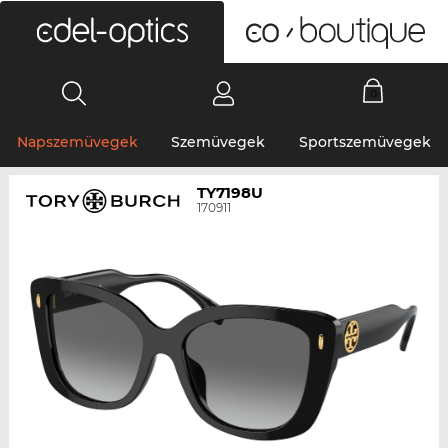
0
Napszemüvegek
Szemüvegek
Sportszemüvegek
TY7198U
170911