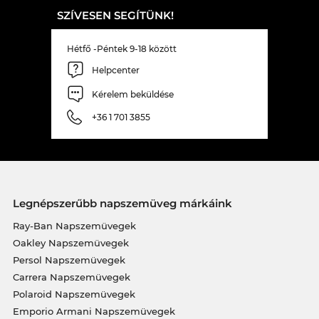
SZÍVESEN SEGÍTÜNK!
Hétfő -Péntek 9-18 között
Helpcenter
Kérelem beküldése
+36 1 701 3855
Legnépszerűbb napszemüveg márkáink
Ray-Ban Napszemüvegek
Oakley Napszemüvegek
Persol Napszemüvegek
Carrera Napszemüvegek
Polaroid Napszemüvegek
Emporio Armani Napszemüvegek