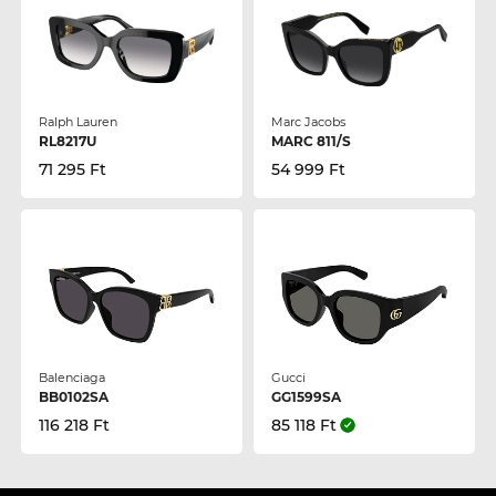
Ralph Lauren
Marc Jacobs
RL8217U
MARC 811/S
71 295 Ft
54 999 Ft
Balenciaga
Gucci
BB0102SA
GG1599SA
116 218 Ft
85 118 Ft