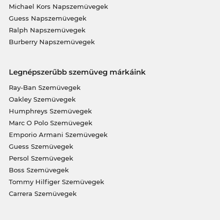
Michael Kors Napszemüvegek
Guess Napszemüvegek
Ralph Napszemüvegek
Burberry Napszemüvegek
Legnépszerűbb szemüveg márkáink
Ray-Ban Szemüvegek
Oakley Szemüvegek
Humphreys Szemüvegek
Marc O Polo Szemüvegek
Emporio Armani Szemüvegek
Guess Szemüvegek
Persol Szemüvegek
Boss Szemüvegek
Tommy Hilfiger Szemüvegek
Carrera Szemüvegek