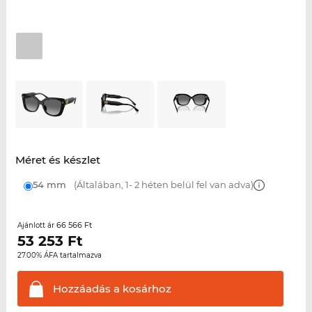
Méret és készlet
54 mm
(Általában, 1- 2 héten belül fel van adva)
66 566 Ft
Ajánlott ár
53 253
Ft
27.00% ÁFA tartalmazva
Hozzáadás a
kosárhoz