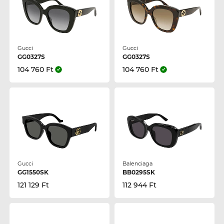
Gucci
Gucci
GG0327S
GG0327S
104 760 Ft
104 760 Ft
Gucci
Balenciaga
GG1550SK
BB0295SK
121 129 Ft
112 944 Ft