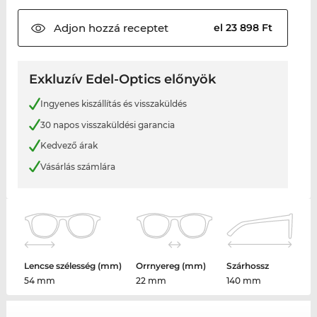
Adjon hozzá
receptet
el 23 898 Ft
Exkluzív Edel-Optics előnyök
Ingyenes kiszállítás és visszaküldés
30 napos visszaküldési garancia
Kedvező árak
Vásárlás számlára
Lencse szélesség (mm)
Orrnyereg (mm)
Szárhossz
54 mm
22 mm
140 mm