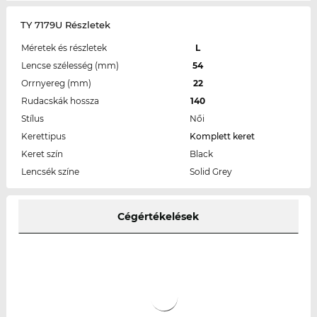
TY 7179U Részletek
Méretek és részletek
L
Lencse szélesség (mm)
54
Orrnyereg (mm)
22
Rudacskák hossza
140
Stílus
Női
Kerettipus
Komplett keret
Keret szín
Black
Lencsék színe
Solid Grey
Cégértékelések