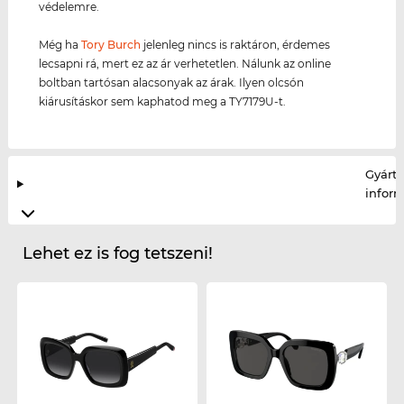
védelemre.
Még ha
Tory Burch
jelenleg nincs is raktáron, érdemes
lecsapni rá, mert ez az ár verhetetlen. Nálunk az online
boltban tartósan alacsonyak az árak. Ilyen olcsón
kiárusításkor sem kaphatod meg a TY7179U-t.
Gyártó
infor
Lehet ez is fog tetszeni!