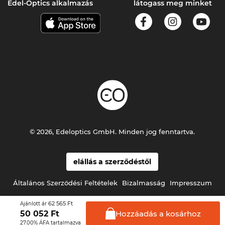
Edel-Optics alkalmazás
látogass meg minket
© 2026, Edeloptics GmbH. Minden jog fenntartva.
elállás a szerződéstől
Általános Szerződési Feltételek
Bizalmasság
Impresszum
62 565 Ft
Ajánlott ár
Hozzáadás a
kosárhoz
50 052
Ft
27.00% ÁFA tartalmazva