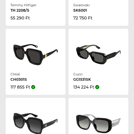
Tommy Hilfiger
Swarovski
TH 2208/S
SK6001
55 290 Ft
72 750 Ft
Chloé
Gucci
CH0301S
GG1531SK
117 855 Ft
134 224 Ft