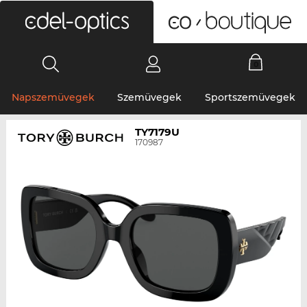
0
Napszemüvegek
Szemüvegek
Sportszemüvegek
TY7179U
170987