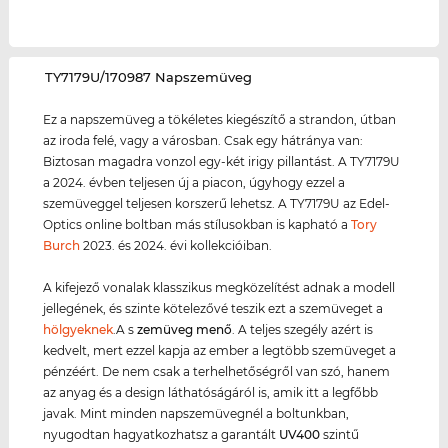
‌TY7179U/170987 Napszemüveg
Ez a napszemüveg a tökéletes kiegészítő a strandon, útban
az iroda felé, vagy a városban. Csak egy hátránya van:
Biztosan magadra vonzol egy-két irigy pillantást. A TY7179U
a 2024. évben teljesen új a piacon, úgyhogy ezzel a
szemüveggel teljesen korszerű lehetsz. A TY7179U az Edel-
Optics online boltban más stílusokban is kapható a
Tory
Burch
2023. és 2024. évi kollekcióiban.
A kifejező vonalak klasszikus megközelítést adnak a modell
jellegének, és szinte kötelezővé teszik ezt a szemüveget a
hölgyeknek
.A s
zemüveg menő
. A teljes szegély azért is
kedvelt, mert ezzel kapja az ember a legtöbb szemüveget a
pénzéért. De nem csak a terhelhetőségről van szó, hanem
az anyag és a design láthatóságáról is, amik itt a legfőbb
javak. Mint minden napszemüvegnél a boltunkban,
nyugodtan hagyatkozhatsz a garantált
UV400
szintű