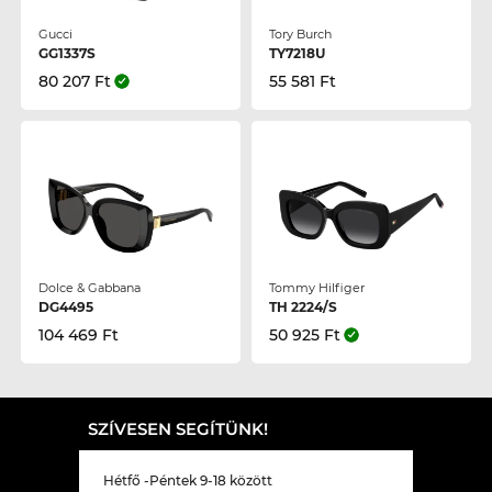
Gucci
Tory Burch
GG1337S
TY7218U
80 207 Ft
55 581 Ft
Dolce & Gabbana
Tommy Hilfiger
DG4495
TH 2224/S
104 469 Ft
50 925 Ft
SZÍVESEN SEGÍTÜNK!
Hétfő -Péntek 9-18 között