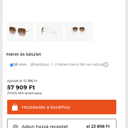
Méret és készlet
58 mm
(Általában, 1- 2 héten belül fel van adva)
72 386 Ft
Ajánlott ár
57 909
Ft
27.00% ÁFA tartalmazva
Hozzáadás a
kosárhoz
Adjon hozzá
receptet
el 23 898 Ft