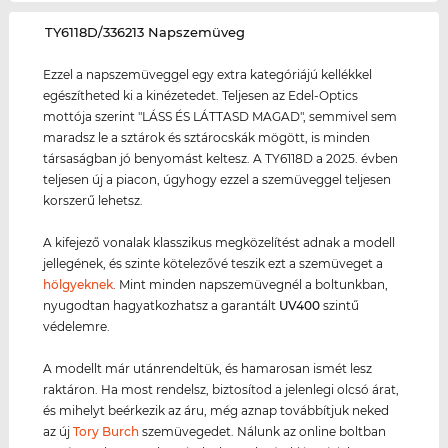
‌TY6118D/336213 Napszemüveg
Ezzel a napszemüveggel egy extra kategóriájú kellékkel
egészítheted ki a kinézetedet. Teljesen az Edel-Optics
mottója szerint "LÁSS ÉS LÁTTASD MAGAD", semmivel sem
maradsz le a sztárok és sztárocskák mögött, is minden
társaságban jó benyomást keltesz. A TY6118D a 2025. évben
teljesen új a piacon, úgyhogy ezzel a szemüveggel teljesen
korszerű lehetsz.
A kifejező vonalak klasszikus megközelítést adnak a modell
jellegének, és szinte kötelezővé teszik ezt a szemüveget a
hölgyeknek
. Mint minden napszemüvegnél a boltunkban,
nyugodtan hagyatkozhatsz a garantált
UV400
szintű
védelemre.
A modellt már utánrendeltük, és hamarosan ismét lesz
raktáron. Ha most rendelsz, biztosítod a jelenlegi olcsó árat,
és mihelyt beérkezik az áru, még aznap továbbítjuk neked
az új
Tory Burch
szemüvegedet. Nálunk az online boltban