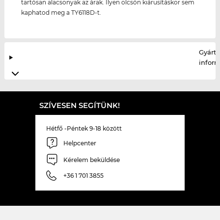
tartósan alacsonyak az árak. Ilyen olcsón kiárusításkor sem
kaphatod meg a TY6118D-t.
Gyártó
infor
SZÍVESEN SEGÍTÜNK!
Hétfő -Péntek 9-18 között
Helpcenter
Kérelem beküldése
+36 1 701 3855