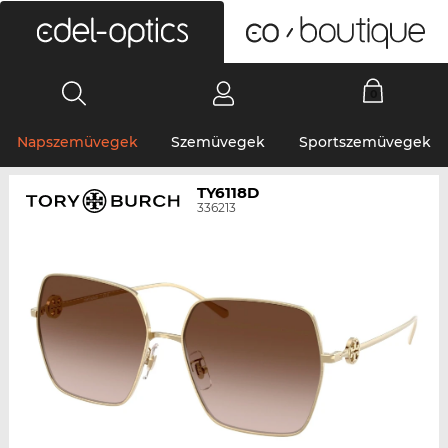
0
Napszemüvegek
Szemüvegek
Sportszemüvegek
TY6118D
336213