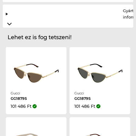
Gyártó
infor
Lehet ez is fog tetszeni!
Gucci
Gucci
GG1879S
GG1879S
101 486 Ft
101 486 Ft