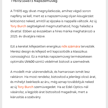
‌TY6115/334673 Napszemüveg
A TY6115 egy divat-megnyilatkozás, amihez végső soron
napfény se kell, mert ez a napszemüveg olyan kisugárzást
kölcsönöz neked, amitől az éjszaka is nappallá változik. Az új
Tory Burch
segítségével megmutathatod, hogy haladsz a
divattal. Ebben az évszakban a híres márka meghatározó a
2025. év divatjára nézve.
Ezt a keretet kifejezetten energikus
nők számára
tervezték.
Merész design és kifejező erő kapcsolódik a klasszikus
csinossághoz. Ez a márkás napszemüveg természetesen
optimális
UV400
szintű védelmet biztosít a szemednek.
A modellt már utánrendeltük, és hamarosan ismét lesz
raktáron. Ha most rendelsz, biztosítod a jelenlegi olcsó árat,
és mihelyt beérkezik az áru, még aznap továbbítjuk neked
az új
Tory Burch
szemüvegedet. Ha az Edel-Optics-nál
vásárolsz, a legjobb árat biztosítod magadnak, mert a
kiárusítás a szabvány.