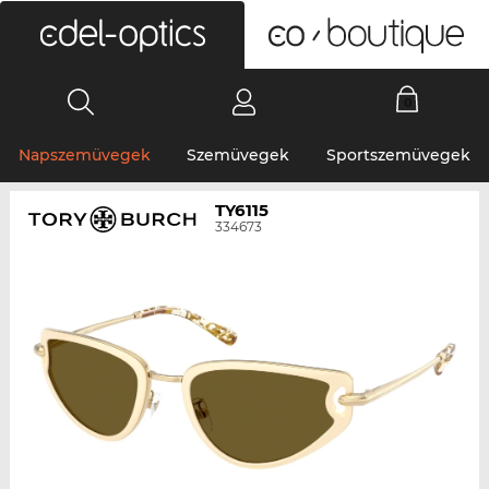
0
Napszemüvegek
Szemüvegek
Sportszemüvegek
TY6115
334673