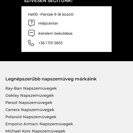
SZÍVESEN SEGÍTÜNK!
Hétfő -Péntek 9-18 között
Helpcenter
Kérelem beküldése
+36 1 701 3855
Legnépszerűbb napszemüveg márkáink
Ray-Ban Napszemüvegek
Oakley Napszemüvegek
Persol Napszemüvegek
Carrera Napszemüvegek
Polaroid Napszemüvegek
Emporio Armani Napszemüvegek
Michael Kors Napszemüvegek