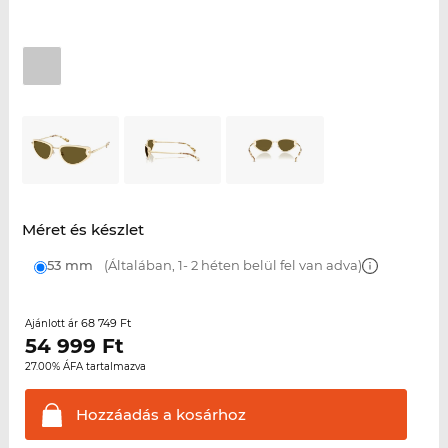
Méret és készlet
53 mm
(Általában, 1- 2 héten belül fel van adva)
68 749 Ft
Ajánlott ár
54 999
Ft
27.00% ÁFA tartalmazva
Hozzáadás a
kosárhoz