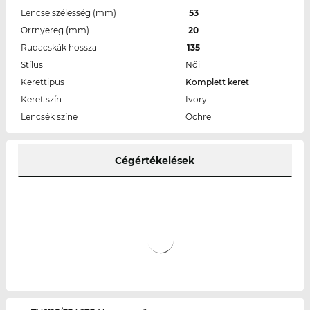
Lencse szélesség (mm)
53
Orrnyereg (mm)
20
Rudacskák hossza
135
Stílus
Női
Kerettipus
Komplett keret
Keret szín
Ivory
Lencsék színe
Ochre
Cégértékelések