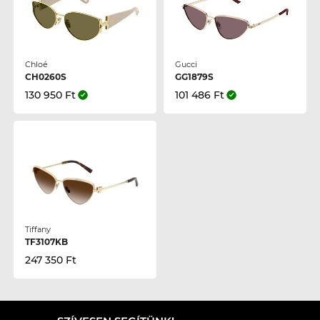
Chloé
Gucci
CH0260S
GG1879S
130 950 Ft
101 486 Ft
Tiffany
TF3107KB
247 350 Ft