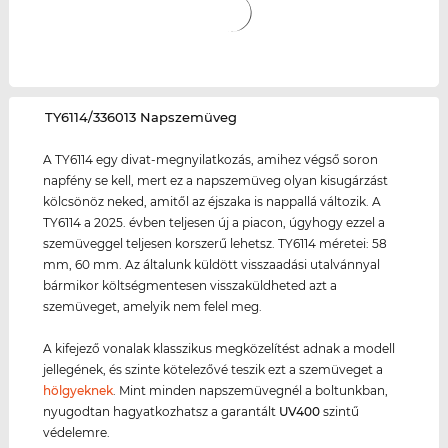
‌TY6114/336013 Napszemüveg
A TY6114 egy divat-megnyilatkozás, amihez végső soron
napfény se kell, mert ez a napszemüveg olyan kisugárzást
kölcsönöz neked, amitől az éjszaka is nappallá változik. A
TY6114 a 2025. évben teljesen új a piacon, úgyhogy ezzel a
szemüveggel teljesen korszerű lehetsz. TY6114 méretei: 58
mm, 60 mm. Az általunk küldött visszaadási utalvánnyal
bármikor költségmentesen visszaküldheted azt a
szemüveget, amelyik nem felel meg.
A kifejező vonalak klasszikus megközelítést adnak a modell
jellegének, és szinte kötelezővé teszik ezt a szemüveget a
hölgyeknek
. Mint minden napszemüvegnél a boltunkban,
nyugodtan hagyatkozhatsz a garantált
UV400
szintű
védelemre.