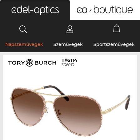
0
Napszemüvegek
Szemüvegek
Sportszemüvegek
TY6114
336013