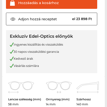
Hozzáadás a
kosárhoz
Adjon hozzá
receptet
el 23 898 Ft
Exkluzív Edel-Optics előnyök
Ingyenes kiszállítás és visszaküldés
30 napos visszaküldési garancia
Kedvező árak
Vásárlás számlára
Lencse szélesség (mm)
Orrnyereg (mm)
Szárhossz
58 mm
14 mm
140 mm