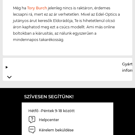
Még ha
Tory Burch
jelenleg nincs is raktáron, érdemes
lecsapni rá, mert ez az ár verhetetlen. Mivel az Edel-Optics a
jutányos árut keresők Eldorádója, Te is hihetetlenül olcsó
áron kaphatod meg ezt a csúcs modellt. Ami más online
boltokban a kiárusítás, az nálunk egyszerűen a
mindennapos takarékosság.
Gyártó
infor
SZÍVESEN SEGÍTÜNK!
Hétfő -Péntek 9-18 között
Helpcenter
Kérelem beküldése