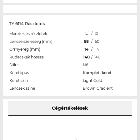
TY 6114 Részletek
Méretek és részletek
L
/
XL
Lencse szélesség (mm)
58
/
60
Orrnyereg (mm)
14
/
14
Rudacskák hossza
140
/
140
Stílus
Női
Kerettipus
Komplett keret
Keret szín
Light Gold
Lencsék színe
Brown Gradient
Cégértékelések